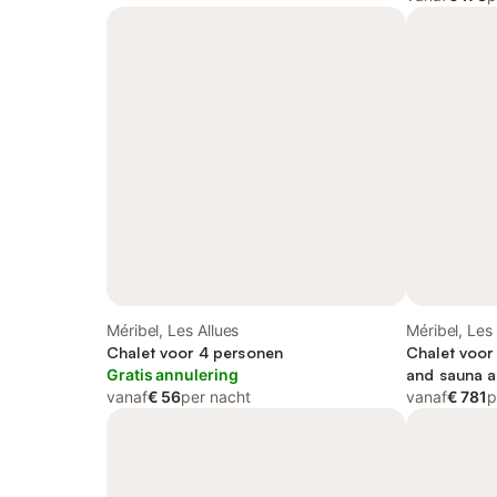
Méribel, Les Allues
Méribel, Les 
Chalet voor 4 personen
Chalet voor
Gratis annulering
and sauna as
vanaf
€ 56
per nacht
kindvriendeli
vanaf
€ 781
p