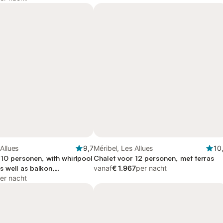
Allues
9,7
Méribel, Les Allues
10
 10 personen, with whirlpool
Chalet voor 12 personen, met terras
 well as balkon,
vanaf
€ 1.967
per nacht
jk
er nacht