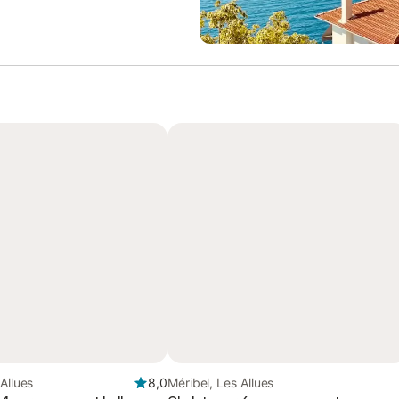
Allues
8,0
Méribel, Les Allues