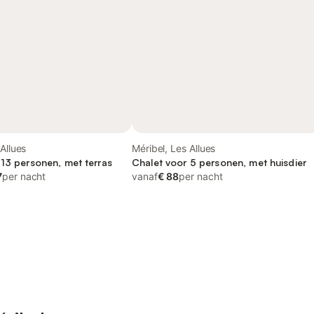
Allues
Méribel, Les Allues
 13 personen, met terras
Chalet voor 5 personen, met huisdier
7
per nacht
vanaf
€ 88
per nacht