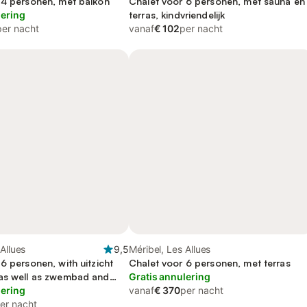
 4 personen, met balkon
Chalet voor 6 personen, met sauna en
lering
terras, kindvriendelijk
per nacht
vanaf
€ 102
per nacht
Allues
9,5
Méribel, Les Allues
6 personen, with uitzicht
Chalet voor 6 personen, met terras
as well as zwembad and
Gratis annulering
uisdier
lering
vanaf
€ 370
per nacht
er nacht