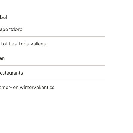
ibel
rsportdorp
tot Les Trois Vallées
ten
estaurants
omer- en wintervakanties