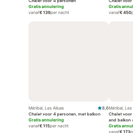
Chalet voor 4 personen
Chalet voor
Gratis annulering
Gratis annu
vanaf
€ 139
per nacht
vanaf
€ 450
Méribel, Les Allues
8,6
Méribel, Les 
Chalet voor 4 personen, met balkon
Chalet voor 
Gratis annulering
and balkon 
vanaf
€ 115
per nacht
sauna, met h
Gratis annu
vanaf
€ 173
p