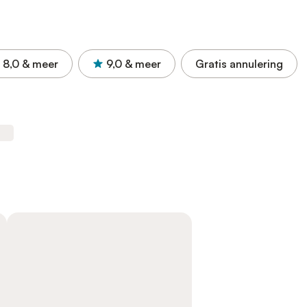
8,0
& meer
9,0
& meer
Gratis annulering