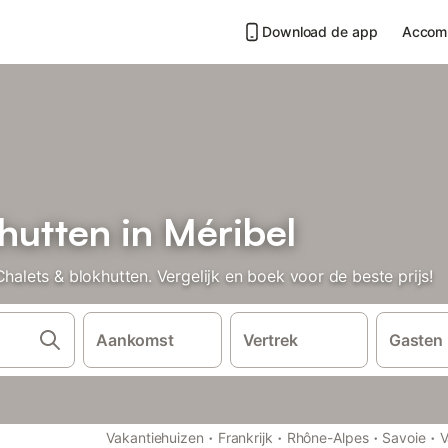
Download de app
Accom
hutten in Méribel
ets & blokhutten. Vergelijk en boek voor de beste prijs!
Aankomst
Vertrek
Gasten
·
·
·
·
Vakantiehuizen
Frankrijk
Rhône-Alpes
Savoie
V