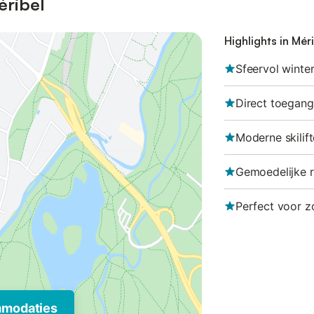
éribel
Highlights in Mér
Sfeervol winte
Direct toegang 
Moderne skilif
Gemoedelijke r
Perfect voor z
mmodaties