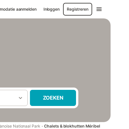
modatie aanmelden
Inloggen
Registreren
ZOEKEN
·
anoise Nationaal Park
Chalets & blokhutten Méribel