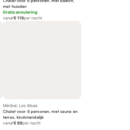
Chalet voor 6 personen, met balkon,
met huisdier
Gratis annulering
vanaf
€ 119
per nacht
Méribel, Les Allues
Chalet voor 4 personen, met sauna en
terras, kindvriendelijk
vanaf
€ 89
per nacht