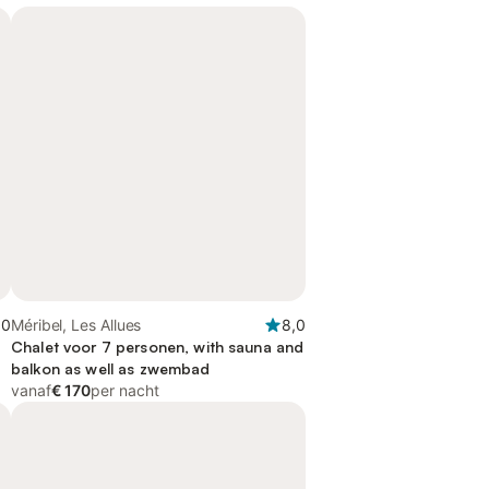
,0
Méribel, Les Allues
8,0
Chalet voor 7 personen, with sauna and
balkon as well as zwembad
vanaf
€ 170
per nacht