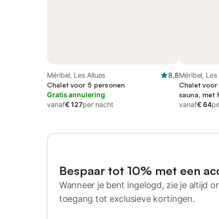
Méribel, Les Allues
8,8
Méribel, Les 
Chalet voor 5 personen
Chalet voor
Gratis annulering
sauna, met h
vanaf
€ 127
per nacht
vanaf
€ 64
pe
Bespaar tot 10% met een ac
Wanneer je bent ingelogd, zie je altijd on
toegang tot exclusieve kortingen.
Log in of registreer