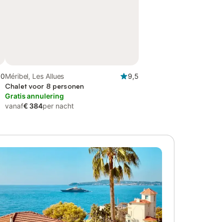
,0
Méribel, Les Allues
9,5
Chalet voor 8 personen
Gratis annulering
vanaf
€ 384
per nacht