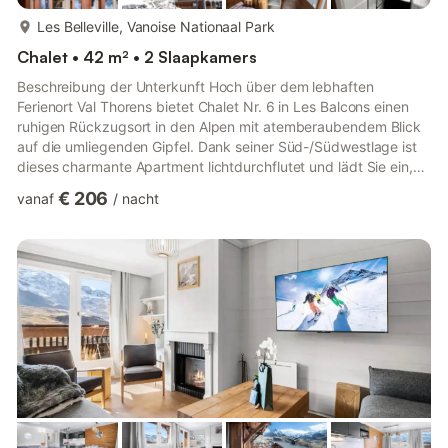
meer...
Les Belleville, Vanoise Nationaal Park
Chalet • 42 m² • 2 Slaapkamers
Beschreibung der Unterkunft Hoch über dem lebhaften
Ferienort Val Thorens bietet Chalet Nr. 6 in Les Balcons einen
ruhigen Rückzugsort in den Alpen mit atemberaubendem Blick
auf die umliegenden Gipfel. Dank seiner Süd-/Südwestlage ist
dieses charmante Apartment lichtdurchflutet und lädt Sie ein,
die Magie der Berge zu jeder Jahreszeit zu erleben. Ob Sie vom
€ 206
vanaf
/
nacht
Balkon aus die Aussicht genießen oder die Pisten nur wenige
Schritte entfernt erkunden – hier fühlt sich jeder Moment wie
eine Auszeit in der majestätischen Natur an. Ein kostenloser
Shuttle-Service bringt Sie bequem ins nur fünf Gehminu...