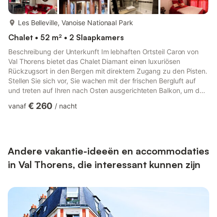
meer...
Les Belleville, Vanoise Nationaal Park
Chalet • 52 m² • 2 Slaapkamers
Beschreibung der Unterkunft Im lebhaften Ortsteil Caron von
Val Thorens bietet das Chalet Diamant einen luxuriösen
Rückzugsort in den Bergen mit direktem Zugang zu den Pisten.
Stellen Sie sich vor, Sie wachen mit der frischen Bergluft auf
und treten auf Ihren nach Osten ausgerichteten Balkon, um den
friedlichen Blick auf die schneebedeckten Gipfel zu genießen.
€ 260
vanaf
/
nacht
Diese elegante Unterkunft liegt mitten im Herzen des Ortes,
umgeben von der pulsierenden Atmosphäre von Skischulen,
Geschäften, Restaurants und sogar einer Bowlingbahn – alles
bequem zu Fuß erreichbar. Ob Sie aufregende
Winterabenteue...
Andere vakantie-ideeën en accommodaties
in Val Thorens, die interessant kunnen zijn