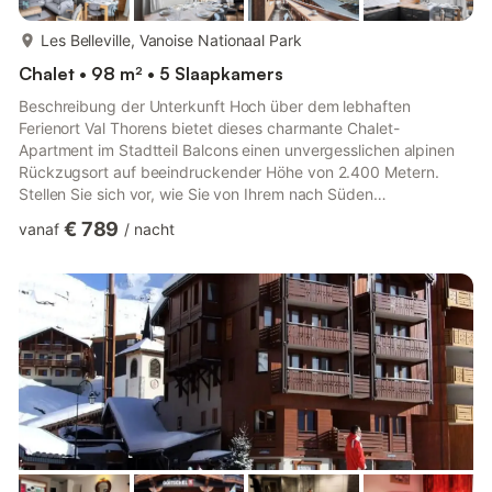
meer...
Les Belleville, Vanoise Nationaal Park
Chalet • 98 m² • 5 Slaapkamers
Beschreibung der Unterkunft Hoch über dem lebhaften
Ferienort Val Thorens bietet dieses charmante Chalet-
Apartment im Stadtteil Balcons einen unvergesslichen alpinen
Rückzugsort auf beeindruckender Höhe von 2.400 Metern.
Stellen Sie sich vor, wie Sie von Ihrem nach Süden
ausgerichteten Balkon mit einem atemberaubenden 180°-
€ 789
vanaf
/
nacht
Panoramablick auf die Berge aufwachen, die klare Bergluft und
die endlosen schneebedeckten Gipfel den perfekten Rahmen
für Ihren Tag bilden. Die Unterkunft ist ideal für Skifahrer und
bietet direkten Zugang zur Piste von der Garage aus – so sind
Sie immer nur wenige Schri...