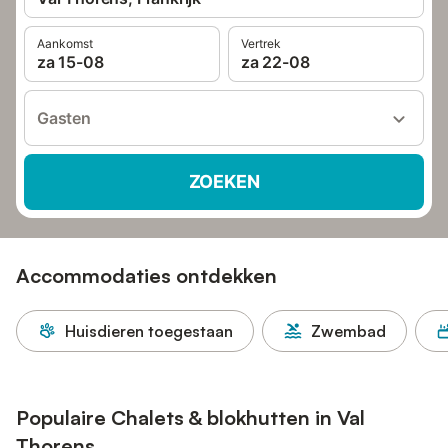
Aankomst
Vertrek
za 15-08
za 22-08
Gasten
ZOEKEN
Accommodaties ontdekken
Huisdieren toegestaan
Zwembad
Populaire Chalets & blokhutten in Val
Thorens