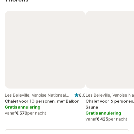
Les Belleville, Vanoise Nationaal
8,0
Les Belleville, Vanoise Na
Park
Chalet voor 10 personen, met Balkon
Park
Chalet voor 6 personen
Gratis annulering
Sauna
vanaf
€ 570
per nacht
Gratis annulering
vanaf
€ 425
per nacht