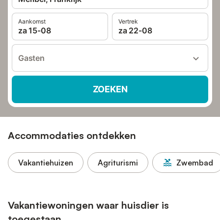
Aankomst
Vertrek
za 15-08
za 22-08
Gasten
ZOEKEN
Accommodaties ontdekken
Vakantiehuizen
Agriturismi
Zwembad
Vakantiewoningen waar huisdier is
toegestaan