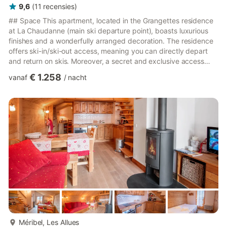
9,6
(
11
recensies
)
## Space This apartment, located in the Grangettes residence
at La Chaudanne (main ski departure point), boasts luxurious
finishes and a wonderfully arranged decoration. The residence
offers ski-in/ski-out access, meaning you can directly depart
and return on skis. Moreover, a secret and exclusive access
allows you to ski back to the apartment, right onto the terrace.
€ 1.258
vanaf
/
nacht
This contemporary accommodation has been meticulously
decorated with elegance and refinement, honoring the true
Savoyard tradition, especially in the distinctive spirit of Méribel.
The main room, where the living area, dining ...
meer...
Méribel, Les Allues