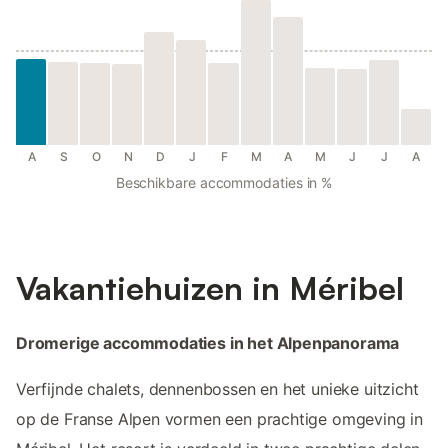
A
S
O
N
D
J
F
M
A
M
J
J
A
Beschikbare accommodaties in %
Vakantiehuizen in Méribel
Dromerige accommodaties in het Alpenpanorama
Verfijnde chalets, dennenbossen en het unieke uitzicht
op de Franse Alpen vormen een prachtige omgeving in