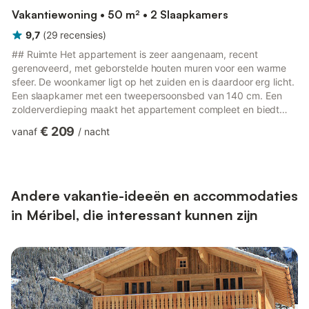
Vakantiewoning • 50 m² • 2 Slaapkamers
9,7
(
29
recensies
)
## Ruimte Het appartement is zeer aangenaam, recent
gerenoveerd, met geborstelde houten muren voor een warme
sfeer. De woonkamer ligt op het zuiden en is daardoor erg licht.
Een slaapkamer met een tweepersoonsbed van 140 cm. Een
zolderverdieping maakt het appartement compleet en biedt
plaats aan maximaal 2 personen (2 eenpersoonsbedden), maar
€ 209
vanaf
/
nacht
let op, de hoofdruimte is beperkt. Een badkamer met een grote
douche, het toilet is apart. Het appartement is ideaal voor een
gezin van 4 personen. U vindt er ook: - Wifi - Vaatwasser -
Wasmachine - Druppelkoffiezetapparaat Om uw verblijf voor te
berei...
Andere vakantie-ideeën en accommodaties
in Méribel, die interessant kunnen zijn