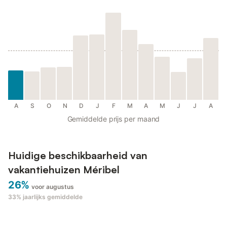
A
S
O
N
D
J
F
M
A
M
J
J
A
Gemiddelde prijs per maand
Huidige beschikbaarheid van
vakantiehuizen Méribel
26%
voor augustus
33%
jaarlijks gemiddelde