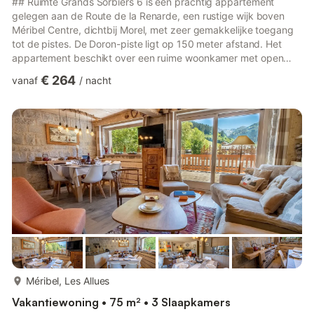
## Ruimte Grands Sorbiers 6 is een prachtig appartement
gelegen aan de Route de la Renarde, een rustige wijk boven
Méribel Centre, dichtbij Morel, met zeer gemakkelijke toegang
tot de pistes. De Doron-piste ligt op 150 meter afstand. Het
appartement beschikt over een ruime woonkamer met open
haard, een comfortabele sofa en fauteuils. De keuken is zeer
€ 264
vanaf
/
nacht
goed uitgerust: vaatwasser, heteluchtoven, magnetron,
inductiekookplaat, koelkast, waterkoker, Nespresso-
koffiezetapparaat... De slaapkamer is voorzien van een
tweepersoonsbed (140 cm), een stapelbed en een hoekbureau
met een fantastisch uitzi...
meer...
Méribel, Les Allues
Vakantiewoning • 75 m² • 3 Slaapkamers