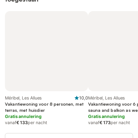
Méribel, Les Allues
10,0
Méribel, Les Allues
Vakantiewoning voor 8 personen, met
Vakantiewoning voor 6 
terras, met huisdier
sauna and balkon as well
Gratis annulering
zwembad, met huisdier
Gratis annulering
vanaf
€ 133
per nacht
vanaf
€ 173
per nacht