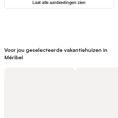
Laat alle aanbiedingen zien
Bespaar tot 10% op veel verblijven
Registreren
met een account.
Voor jou geselecteerde vakantiehuizen in
Méribel