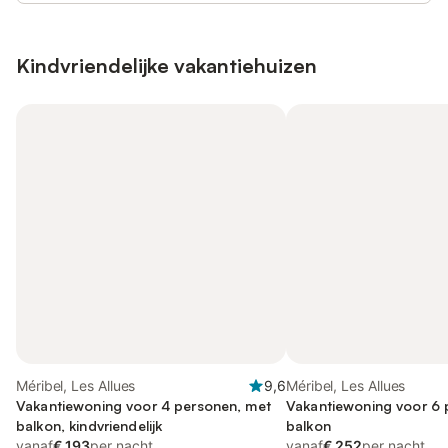
Kindvriendelijke vakantiehuizen
Méribel, Les Allues
9,6
Méribel, Les Allues
Vakantiewoning voor 4 personen, met
Vakantiewoning voor 6 
balkon, kindvriendelijk
balkon
vanaf
€ 193
per nacht
vanaf
€ 252
per nacht