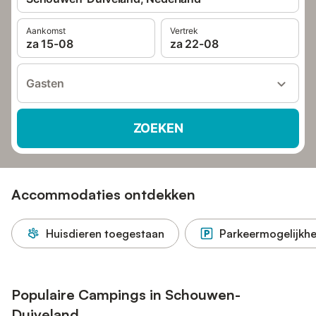
Aankomst
Vertrek
za 15-08
za 22-08
Gasten
ZOEKEN
Accommodaties ontdekken
Huisdieren toegestaan
Parkeermogelijkhe
Populaire Campings in Schouwen-
Duiveland