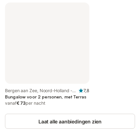
Bergen aan Zee, Noord-Holland -
7,8
Kust van de Noordzee
Bungalow voor 2 personen, met Terras
vanaf
€ 73
per nacht
Laat alle aanbiedingen zien