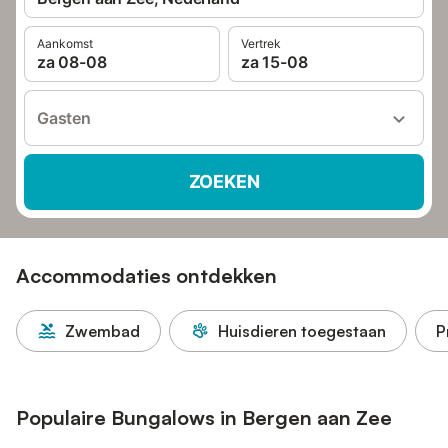
Aankomst
Vertrek
za 08-08
za 15-08
Gasten
ZOEKEN
Accommodaties ontdekken
Zwembad
Huisdieren toegestaan
P
Populaire Bungalows in Bergen aan Zee