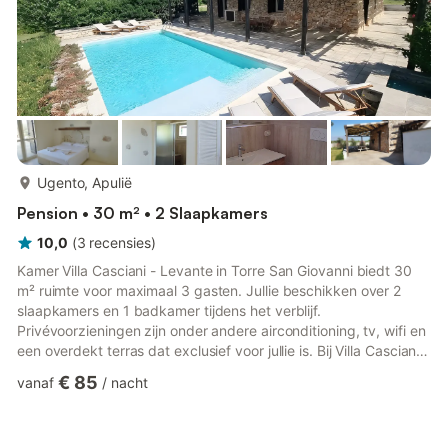
meer...
Ugento, Apulië
Pension • 30 m² • 2 Slaapkamers
10,0
(
3
recensies
)
Kamer Villa Casciani - Levante in Torre San Giovanni biedt 30
m² ruimte voor maximaal 3 gasten. Jullie beschikken over 2
slaapkamers en 1 badkamer tijdens het verblijf.
Privévoorzieningen zijn onder andere airconditioning, tv, wifi en
een overdekt terras dat exclusief voor jullie is. Bij Villa Casciani
in Torre San Giovanni genieten jullie van gedeelde faciliteiten
€ 85
vanaf
/
nacht
zoals een verwarmd zwembad, buitenzwembad, gedeelde
keuken, tuin, overdekt terras, open terras en buitendouche. Er
is huisgemaakte olijfolie en jullie kunnen gebruikmaken van 6