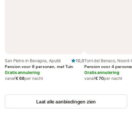
San Pietro in Bevagna, Apulië
10,0
Torri del Benaco, Noord-I
Pension voor 8 personen, met Tuin
meren
Pension voor 4 persone
Gratis annulering
Gratis annulering
vanaf
€ 68
per nacht
vanaf
€ 70
per nacht
Laat alle aanbiedingen zien
Bespaar tot 10% op veel verblijven
Registreren
met een account.