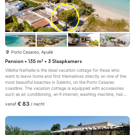
meer...
Porto Cesareo, Apulië
Pension • 135 m² • 3 Slaapkamers
Villetta Nathalie is the ideal vacation cottage for those who
want to leave home and find themselves directly on one of the
most beautiful beaches in Salento, on the Porto Cesareo
coastline. The vacation cottage is equipped with accessories
such as air conditioning, wi-fi internet, washing machine, hair
dryer, TV, mosquito nets, coffee maker, gas oven and
€ 83
vanaf
/
nacht
microwave, ceiling fans in the bedrooms. In the furnished
garden there are also outdoor heated shower, ping pong table,
and barbecue for grilling. Villetta Nathalie offers up to 8 beds.
Pets allowed. Villetta Nathalie, 8-bed vacation cotta...