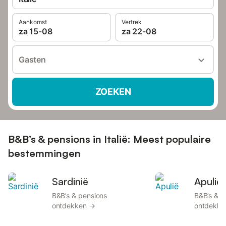
Aankomst
Vertrek
za 15-08
za 22-08
Gasten
ZOEKEN
B&B’s & pensions in Italië: Meest populaire
bestemmingen
Sardinië
Apulië
B&B’s & pensions
B&B’s & p
ontdekken →
ontdekke