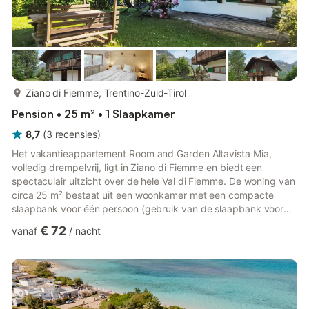
meer...
Ziano di Fiemme, Trentino-Zuid-Tirol
Pension • 25 m² • 1 Slaapkamer
8,7
(
3
recensies
)
Het vakantieappartement Room and Garden Altavista Mia,
volledig drempelvrij, ligt in Ziano di Fiemme en biedt een
spectaculair uitzicht over de hele Val di Fiemme. De woning van
circa 25 m² bestaat uit een woonkamer met een compacte
slaapbank voor één persoon (gebruik van de slaapbank voor
een derde gast is inbegrepen), een slaapkamer en een
€ 72
vanaf
/
nacht
badkamer met ruime douche en toilet, geschikt voor maximaal
3 personen. Extra voorzieningen zijn snelle Wi-Fi (ook geschikt
voor videogesprekken), een tv, een ventilator en een gratis
minibar. Er is geen airconditioning aanwezig. Buiten beschikken
julli...