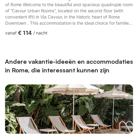
of Rome Welcome to the beautiful and spacious quadruple room
of “Cavour Urban Rooms”, located on the second floor (with
convenient lift) in Via Cavour, in the historic heart of Rome
Downtown . This accommodation is the ideal choice for families,
small groups of friends or business colleagues (up to 4 guests)
€ 114
vanaf
/
nacht
who are looking for space, total privacy and unbeatable
logistical connections to experience the Capital without stress .
The environment stands out for its contemporary and elegant
design, optimized to ensure maximum comfort to all...
Andere vakantie-ideeën en accommodaties
in Rome, die interessant kunnen zijn