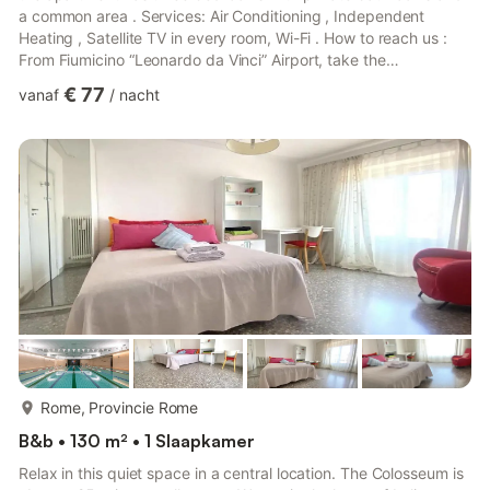
a common area . Services: Air Conditioning , Independent
Heating , Satellite TV in every room, Wi-Fi . How to reach us :
From Fiumicino “Leonardo da Vinci” Airport, take the
LEONARDO EXPRESS train to Termini Station . From there, take
€ 77
vanaf
/
nacht
Metro Line A towards Battistini and get off at the Ottaviano
stop. The apartment is a 200-meter walk from the station. From
Ciampino Airport, take the TERRAVISION bus to Termini Station
and proceed in the same way with Metro Line A. Overview...
meer...
Rome, Provincie Rome
B&b • 130 m² • 1 Slaapkamer
Relax in this quiet space in a central location. The Colosseum is