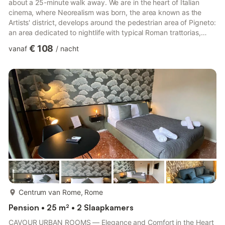
about a 25-minute walk away. We are in the heart of Italian
cinema, where Neorealism was born, the area known as the
Artists' district, develops around the pedestrian area of ​​Pigneto:
an area dedicated to nightlife with typical Roman trattorias,
pubs, wine bars, live music, cultural events. Every morning
€ 108
vanaf
/
nacht
there is a beautiful open-air market. Car to Go available:
numerous rental cars nearby. The room is large, very cool, quiet
with a double bed. It is located in a 3-bedroom apartment, 110
m2 in size and a terrace overlooking...
meer...
Centrum van Rome, Rome
Pension • 25 m² • 2 Slaapkamers
CAVOUR URBAN ROOMS — Elegance and Comfort in the Heart