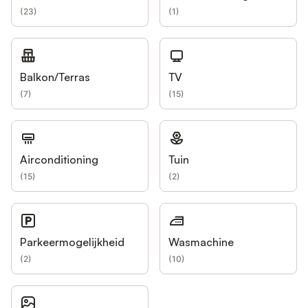
(
23
)
(
1
)
Balkon/Terras
TV
(
7
)
(
15
)
Airconditioning
Tuin
(
15
)
(
2
)
Parkeermogelijkheid
Wasmachine
(
2
)
(
10
)