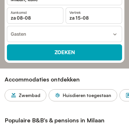
Aankomst
Vertrek
za 08-08
za 15-08
Gasten
ZOEKEN
Accommodaties ontdekken
Zwembad
Huisdieren toegestaan
Populaire B&B’s & pensions in Milaan