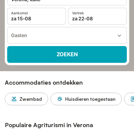
Aankomst
Vertrek
za 15-08
za 22-08
Gasten
ZOEKEN
Accommodaties ontdekken
Zwembad
Huisdieren toegestaan
Populaire Agriturismi in Verona