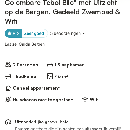
Colombare Teboi Bilo" met Uitzicht
op de Bergen, Gedeeld Zwembad &
Wifi
8,2
Zeer goed
5 beoordelingen
•
Lazise, Garda Bergen
2 Personen
1 Slaapkamer
1 Badkamer
46 m²
Geheel appartement
Huisdieren niet toegestaan
Wifi
Uitzonderlijke gastvrijheid
Ervaren gastheer die zijn gasten een uitzonderlijk verblijf