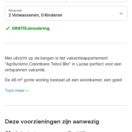
Personen
2 Volwassenen, 0 Kinderen
GRATIS annulering
Met uitzicht op de bergen is het vakantieappartement
"Agriturismo Colombare Teboi Bilo" in Lazise perfect voor een
ontspannen vakantie.
De 46 m² grote woning bestaat uit een woonkamer, een goed
uitgeruste keuken, 1 slaapkamer en 1 badkamer en is daarom
Toon meer
geschikt voor 2 personen.
Extra voorzieningen zijn Wi-Fi, een tv, verwarming en
airconditioning.
Verder is er een tafeltennistafel beschikbaar op het terrein.
Deze voorzieningen zijn aanwezig
Een babybedje en een kinderstoel zijn ook aanwezig.