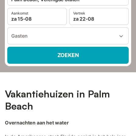
Aankomst
Vertrek
za 15-08
za 22-08
Gasten
ZOEKEN
Vakantiehuizen in Palm
Beach
Overnachten aan het water