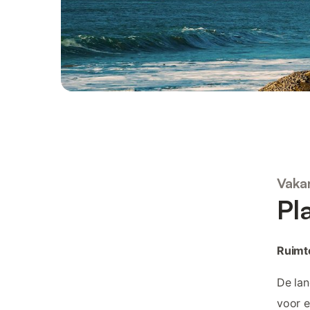
Vaka
Pl
Ruimte
De lan
voor e