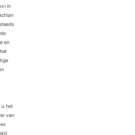
ton
in
achian
steeds
 de
ke en
het
tige
en
 u het
ver van
tes
tijl