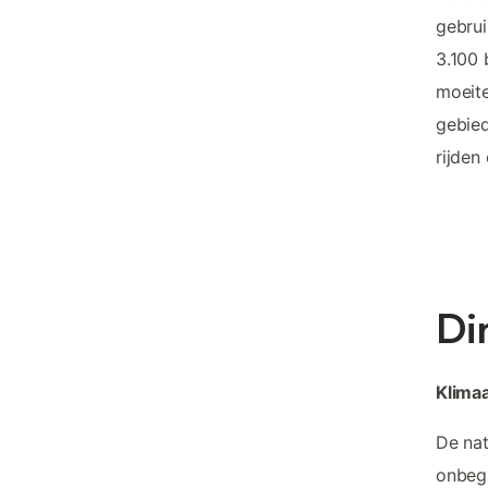
gebrui
3.100 
moeite
gebied
rijden
Di
Klimaa
De nat
onbegr