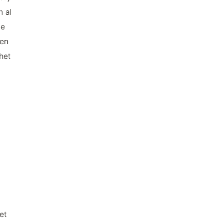
 al
de
gen
het
et