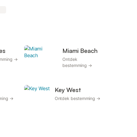
es
Miami Beach
emming →
Ontdek
bestemming →
Key West
ming →
Ontdek bestemming →