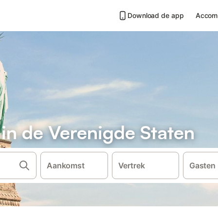
Download de app
Accom
 in de Verenigde Staten
Aankomst
Vertrek
Gasten