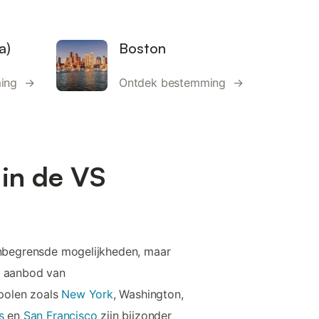
a)
Boston
ming →
Ontdek bestemming →
in de VS
 onbegrensde mogelijkheden, maar
e aanbod van
polen zoals
New York
, Washington,
s
en
San Francisco
zijn bijzonder