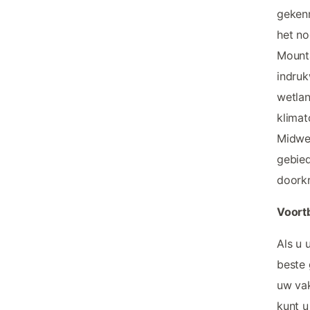
gekenm
het no
Mounta
indruk
wetlan
klimat
Midwes
gebied
doorkr
Voort
Als u 
beste 
uw vak
kunt u