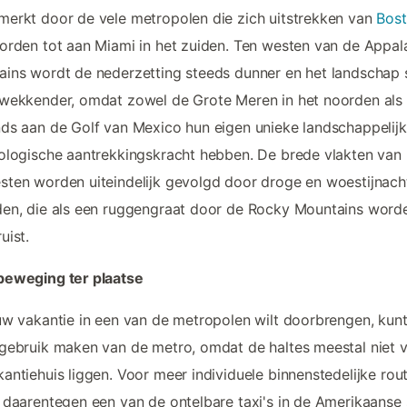
erkt door de vele metropolen die zich uitstrekken van
Bos
orden tot aan Miami in het zuiden. Ten westen van de Appal
ins wordt de nederzetting steeds dunner en het landschap 
wekkender, omdat zowel de Grote Meren in het noorden als
ds aan de Golf van Mexico hun eigen unieke landschappelij
ologische aantrekkingskracht hebben. De brede vlakten van 
ten worden uiteindelijk gevolgd door droge en woestijnach
en, die als een ruggengraat door de Rocky Mountains word
uist.
beweging ter plaatse
uw vakantie in een van de metropolen wilt doorbrengen, kunt
gebruik maken van de metro, omdat de haltes meestal niet 
antiehuis liggen. Voor meer individuele binnenstedelijke rou
 daarentegen een van de ontelbare taxi's in de Amerikaanse s