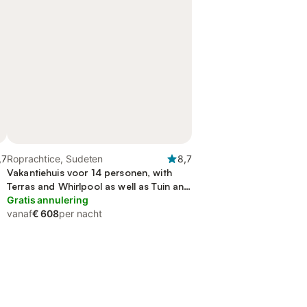
,7
Roprachtice, Sudeten
8,7
Vakantiehuis voor 14 personen, with
Terras and Whirlpool as well as Tuin and
Sauna
Gratis annulering
vanaf
€ 608
per nacht