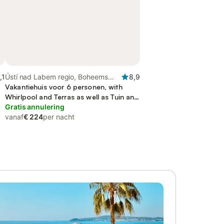
,1
Ústí nad Labem regio, Boheems
8,9
Zwitserland
Vakantiehuis voor 6 personen, with
Whirlpool and Terras as well as Tuin and
Zwembad
Gratis annulering
vanaf
€ 224
per nacht