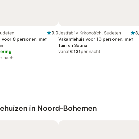
Sudeten
9,0
Jestřabí v Krkonoších, Sudeten
8
s voor 8 personen, met
Vakantiehuis voor 10 personen, met
in
Tuin en Sauna
lering
vanaf
€ 131
per nacht
r nacht
tiehuizen in Noord-Bohemen