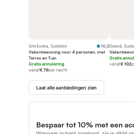
Smržovka, Sudeten
10,0
Desná, Sude
Vakantiewoning voor 4 personen, met
Vakantiewon
Terras en Tuin
Gratis annu
Gratis annulering
vanaf
€ 102
p
vanaf
€ 79
per nacht
Laat alle aanbiedingen zien
Bespaar tot 10% met een ac
Wanneer je bent ingelogd, zie je altijd on