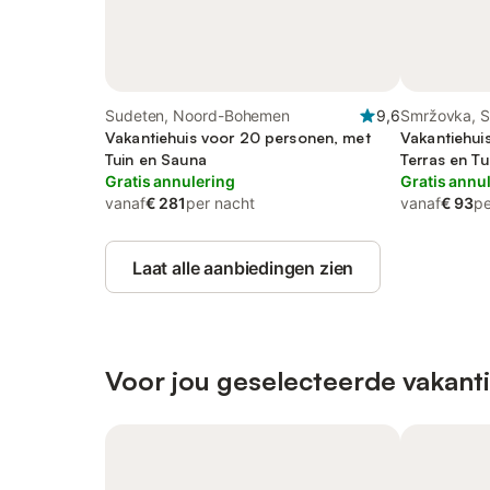
Sudeten, Noord-Bohemen
9,6
Smržovka, 
Vakantiehuis voor 20 personen, met
Vakantiehui
Tuin en Sauna
Terras en Tu
Gratis annulering
Gratis annu
vanaf
€ 281
per nacht
vanaf
€ 93
pe
Laat alle aanbiedingen zien
Voor jou geselecteerde vakan