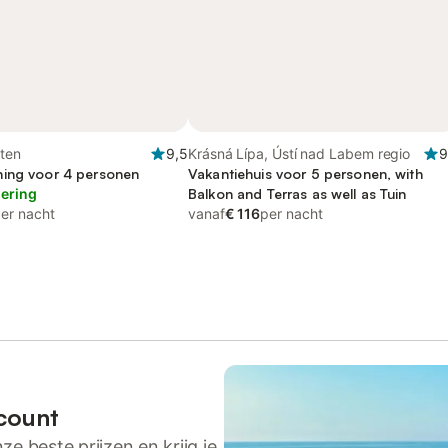
ten
9,5
Krásná Lípa, Ústí nad Labem regio
9
ing voor 4 personen
Vakantiehuis voor 5 personen, with
lering
Balkon and Terras as well as Tuin
er nacht
vanaf
€ 116
per nacht
count
ze beste prijzen en krijg je