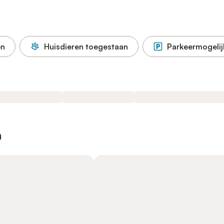
en
Huisdieren toegestaan
Parkeermogelij
n