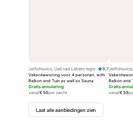
Jetřichovice, Ústí nad Labem regio
8,7
Jetřichovice
Vakantiewoning voor 4 personen, with
Vakantiewon
Balkon and Tuin as well as Sauna
Balkon and 
Gratis annulering
Gratis annu
vanaf
€ 55
per nacht
vanaf
€ 55
pe
Laat alle aanbiedingen zien