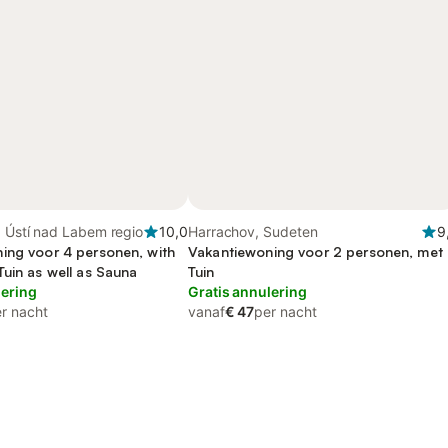
, Ústí nad Labem regio
10,0
Harrachov, Sudeten
9
ing voor 4 personen, with
Vakantiewoning voor 2 personen, met
Tuin as well as Sauna
Tuin
lering
Gratis annulering
r nacht
vanaf
€ 47
per nacht