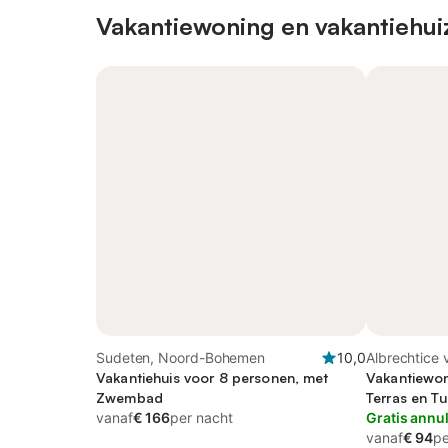
Vakantiewoning en vakantiehui
Sudeten, Noord-Bohemen
10,0
Albrechtice 
Vakantiehuis voor 8 personen, met
Sudeten
Vakantiewon
Zwembad
Terras en Tu
vanaf
€ 166
per nacht
Gratis annu
vanaf
€ 94
pe