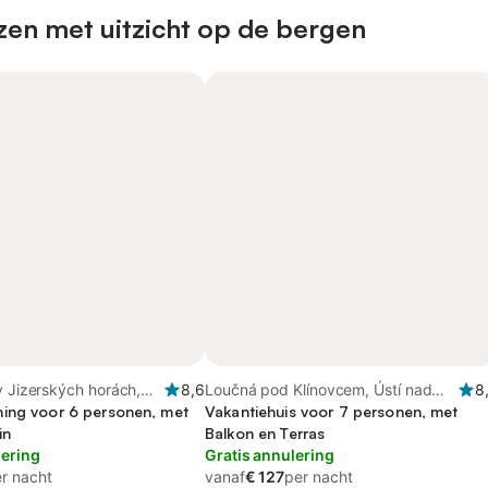
zen met uitzicht op de bergen
v Jizerských horách,
8,6
Loučná pod Klínovcem, Ústí nad
8
ing voor 6 personen, met
Labem regio
Vakantiehuis voor 7 personen, met
in
Balkon en Terras
lering
Gratis annulering
r nacht
vanaf
€ 127
per nacht