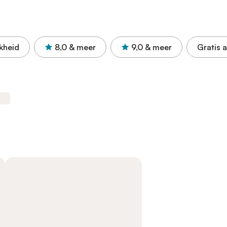
kheid
8,0
& meer
9,0
& meer
Gratis 