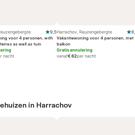
Reuzengebergte
9,5
Harrachov, Reuzengebergte
8
ing voor 4 personen, with
Vakantiewoning voor 4 personen, met
terras as well as tuin
balkon
lering
Gratis annulering
r nacht
vanaf
€ 62
per nacht
iehuizen in Harrachov