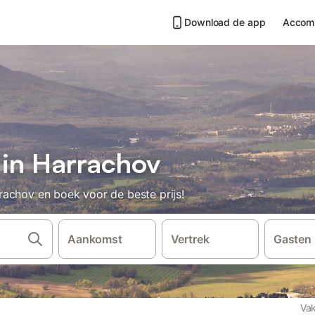
Download de app
Accom
 in Harrachov
achov en boek voor de beste prijs!
Aankomst
Vertrek
Gasten
Vak