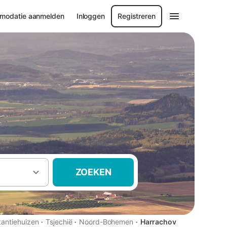
modatie aanmelden
Inloggen
Registreren
ZOEKEN
·
·
·
antiehuizen
Tsjechië
Noord-Bohemen
Harrachov