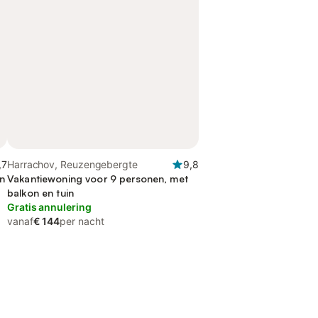
,7
Harrachov, Reuzengebergte
9,8
in
Vakantiewoning voor 9 personen, met
balkon en tuin
Gratis annulering
vanaf
€ 144
per nacht