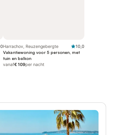
,0
Harrachov, Reuzengebergte
10,0
Vakantiewoning voor 5 personen, met
tuin en balkon
vanaf
€ 109
per nacht