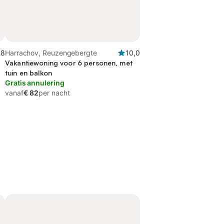
,8
Harrachov, Reuzengebergte
10,0
Vakantiewoning voor 6 personen, met
tuin en balkon
Gratis annulering
vanaf
€ 82
per nacht