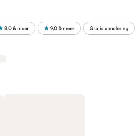
8,0
& meer
9,0
& meer
Gratis annulering