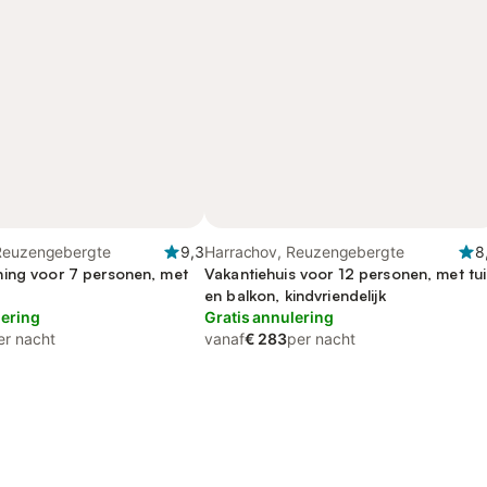
Reuzengebergte
9,3
Harrachov, Reuzengebergte
8
ing voor 7 personen, met
Vakantiehuis voor 12 personen, met tu
en balkon, kindvriendelijk
lering
Gratis annulering
er nacht
vanaf
€ 283
per nacht