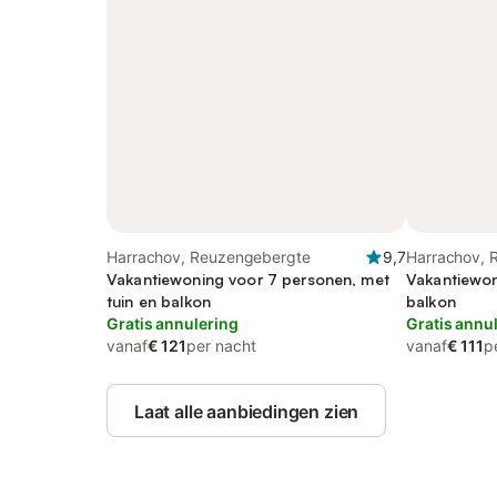
Harrachov, Reuzengebergte
9,7
Harrachov, 
Vakantiewoning voor 7 personen, met
Vakantiewon
tuin en balkon
balkon
Gratis annulering
Gratis annu
vanaf
€ 121
per nacht
vanaf
€ 111
p
Laat alle aanbiedingen zien