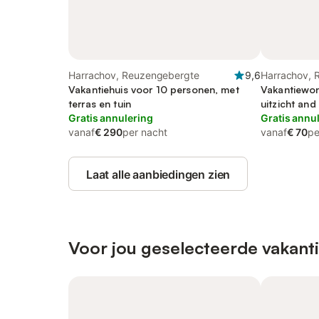
Harrachov, Reuzengebergte
9,6
Harrachov, 
Vakantiehuis voor 10 personen, met
Vakantiewon
terras en tuin
uitzicht and 
Gratis annulering
Gratis annu
vanaf
€ 290
per nacht
vanaf
€ 70
pe
Laat alle aanbiedingen zien
Voor jou geselecteerde vakant