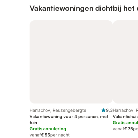
Vakantiewoningen dichtbij het
Harrachov, Reuzengebergte
9,3
Harrachov, 
Vakantiewoning voor 4 personen, met
Vakantiehui
tuin
Gratis annu
Gratis annulering
vanaf
€ 75
pe
vanaf
€ 55
per nacht