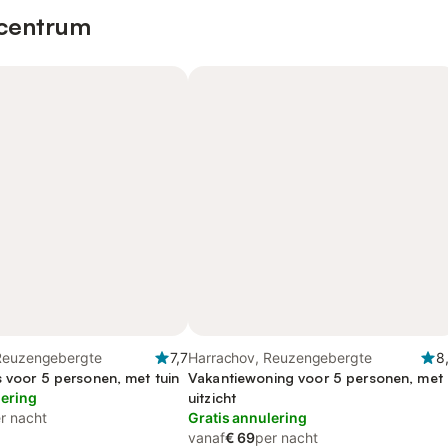
 centrum
Reuzengebergte
7,7
Harrachov, Reuzengebergte
8
s voor 5 personen, met tuin
Vakantiewoning voor 5 personen, met
lering
uitzicht
r nacht
Gratis annulering
vanaf
€ 69
per nacht