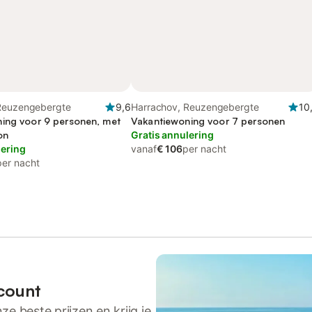
Reuzengebergte
9,6
Harrachov, Reuzengebergte
10
ing voor 9 personen, met
Vakantiewoning voor 7 personen
on
Gratis annulering
lering
vanaf
€ 106
per nacht
per nacht
count
ze beste prijzen en krijg je