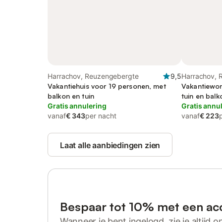
Harrachov, Reuzengebergte
9,5
Harrachov, 
Vakantiehuis voor 19 personen, met
Vakantiewon
balkon en tuin
tuin en balk
Gratis annulering
Gratis annu
vanaf
€ 343
per nacht
vanaf
€ 223
Laat alle aanbiedingen zien
Bespaar tot 10% met een ac
Wanneer je bent ingelogd, zie je altijd on