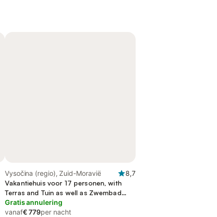
Vysočina (regio), Zuid-Moravië
8,7
Vakantiehuis voor 17 personen, with
Terras and Tuin as well as Zwembad
and Sauna
Gratis annulering
vanaf
€ 779
per nacht