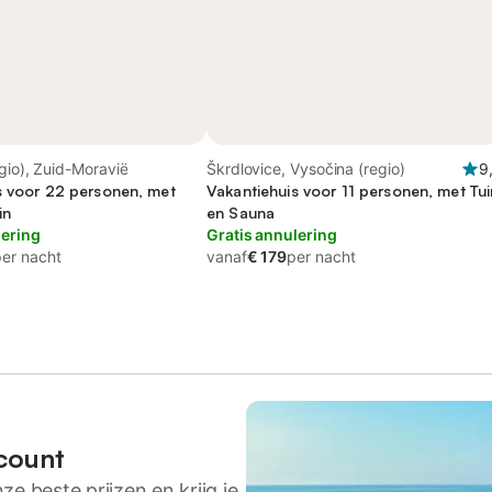
gio), Zuid-Moravië
Škrdlovice, Vysočina (regio)
9
s voor 22 personen, met
Vakantiehuis voor 11 personen, met Tui
in
en Sauna
lering
Gratis annulering
per nacht
vanaf
€ 179
per nacht
count
ze beste prijzen en krijg je