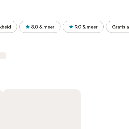
kheid
8,0
& meer
9,0
& meer
Gratis 