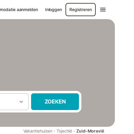
modatie aanmelden
Inloggen
Registreren
ZOEKEN
·
·
Vakantiehuizen
Tsjechië
Zuid-Moravië