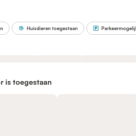
en
Huisdieren toegestaan
Parkeermogelij
r is toegestaan