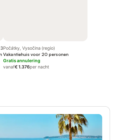
,3
Počátky, Vysočina (regio)
n
Vakantiehuis voor 20 personen
Gratis annulering
vanaf
€ 1.376
per nacht