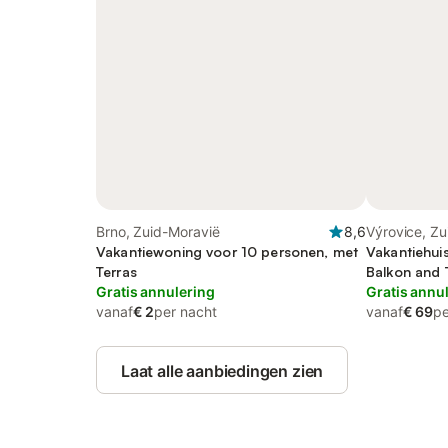
Brno, Zuid-Moravië
8,6
Výrovice, Zu
Vakantiewoning voor 10 personen, met
Vakantiehui
Terras
Balkon and T
Gratis annulering
and Uitzich
Gratis annu
vanaf
€ 2
per nacht
vanaf
€ 69
pe
Laat alle aanbiedingen zien