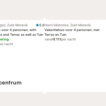
gio), Zuid-Moravië
8,8
Horní Věstonice, Zuid-Moravië
s voor 6 personen, with
Vakantiehuis voor 4 personen, met
s and Terras as well as Tuin
Terras en Tuin
lering
vanaf
€ 111
per nacht
er nacht
 centrum