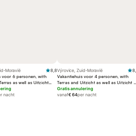
id-Moravië
8,8
Výrovice, Zuid-Moravië
8
s voor 6 personen, with
Vakantiehuis voor 4 personen, with
erras as well as Uitzicht
Terras and Uitzicht as well as Uitzicht 
t op het meer
lering
het meer
Gratis annulering
r nacht
vanaf
€ 64
per nacht