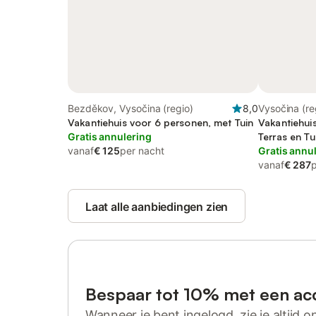
Bezděkov, Vysočina (regio)
8,0
Vysočina (re
Vakantiehuis voor 6 personen, met Tuin
Vakantiehui
Gratis annulering
Terras en Tu
vanaf
€ 125
per nacht
Gratis annu
vanaf
€ 287
Laat alle aanbiedingen zien
Bespaar tot 10% met een ac
Wanneer je bent ingelogd, zie je altijd on