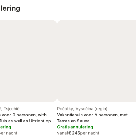
lering
, Tsjechië
Počátky, Vysočina (regio)
s voor 9 personen, with
Vakantiehuis voor 6 personen, met
uin as well as Uitzicht op
Terras en Sauna
lering
Gratis annulering
per nacht
vanaf
€ 245
per nacht