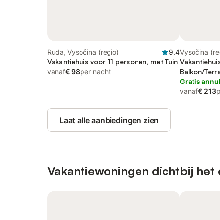
Ruda, Vysočina (regio)
9,4
Vysočina (re
Vakantiehuis voor 11 personen, met Tuin
Vakantiehui
vanaf
€ 98
per nacht
Balkon/Terra
Gratis annu
vanaf
€ 213
p
Laat alle aanbiedingen zien
Vakantiewoningen dichtbij het