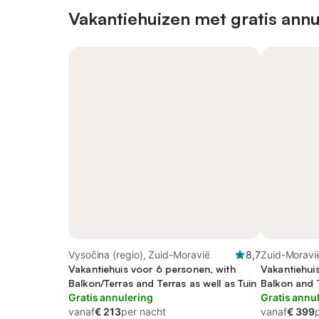
Vakantiehuizen met gratis annu
Vysočina (regio), Zuid-Moravië
8,7
Zuid-Moravië
Vakantiehuis voor 6 personen, with
Vakantiehui
Balkon/Terras and Terras as well as Tuin
Balkon and T
Gratis annulering
het meer
Gratis annu
vanaf
€ 213
per nacht
vanaf
€ 399