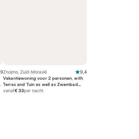
,9
Znojmo, Zuid-Moravië
9,4
Vakantiewoning voor 2 personen, with
op
Terras and Tuin as well as Zwembad
and Sauna
vanaf
€ 33
per nacht