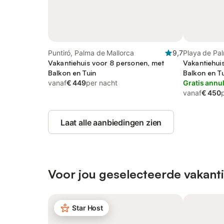
Puntiró, Palma de Mallorca
9,7
Playa de Pa
Vakantiehuis voor 8 personen, met
Vakantiehui
Balkon en Tuin
Balkon en T
vanaf
€ 449
per nacht
Gratis annu
vanaf
€ 450
Laat alle aanbiedingen zien
Voor jou geselecteerde vakanti
Star Host