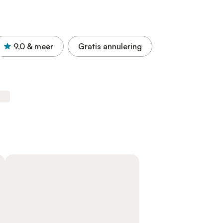
9,0
& meer
Gratis annulering