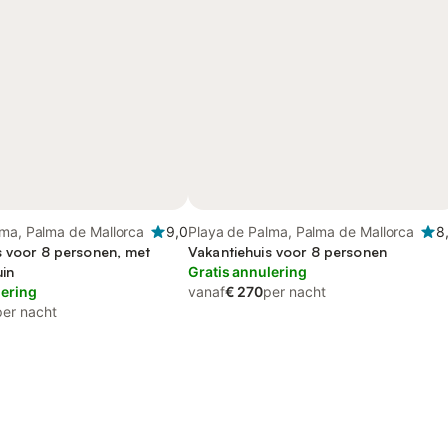
lma, Palma de Mallorca
9,0
Playa de Palma, Palma de Mallorca
8
s voor 8 personen, met
Vakantiehuis voor 8 personen
uin
Gratis annulering
lering
vanaf
€ 270
per nacht
per nacht