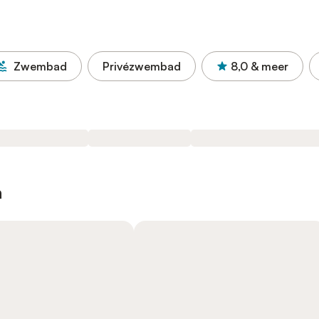
Zwembad
Privézwembad
8,0
& meer
n