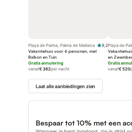
Playa de Palma, Palma de Mallorca
9,2
Playa de Pa
Vakantiehuis voor 6 personen, met
Mallorca
Vakantiehui
Balkon en Tuin
en Zwemba
Gratis annulering
Gratis annu
vanaf
€ 382
per nacht
vanaf
€ 520
Laat alle aanbiedingen zien
Bespaar tot 10% met een ac
Wanneer je bent ingelogd, zie je altijd on