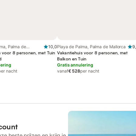
lma, Palma de
10,0
Playa de Palma, Palma de Mallorca
9
s voor 8 personen, met Tuin
Vakantiehuis voor 8 personen, met
d
Balkon en Tuin
lering
Gratis annulering
per nacht
vanaf
€ 528
per nacht
count
ze beste prijzen en krijg je