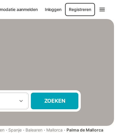
modatie aanmelden
Inloggen
Registreren
ZOEKEN
·
·
·
·
zen
Spanje
Balearen
Mallorca
Palma de Mallorca