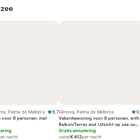
 zee
lma, Palma de Mallorca
8,7
Genova, Palma de Mallorca
9
s voor 8 personen, met
Vakantiewoning voor 8 personen, with
Balkon/Terras and Uitzicht op zee as
lering
well as Tuin and Zwembad
Gratis annulering
per nacht
vanaf
€ 412
per nacht