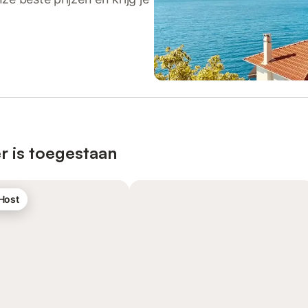
r is toegestaan
 Host