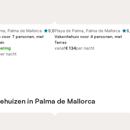
lma, Palma de Mallorca
9,6
Playa de Palma, Palma de Mallorca
8
s voor 7 personen, met
Vakantiehuis voor 4 personen, met
uin
Terras
lering
vanaf
€ 134
per nacht
per nacht
ehuizen in Palma de Mallorca