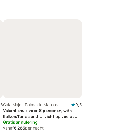
,6
Cala Major, Palma de Mallorca
9,5
Vakantiehuis voor 8 personen, with
Balkon/Terras and Uitzicht op zee as
well as Zwembad
Gratis annulering
vanaf
€ 265
per nacht