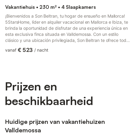
Vakantiehuis • 230 m² • 4 Slaapkamers
¡Bienvenidos a Son Beltran, tu hogar de ensueño en Mallorca!
5StarsHome, líder en alquiler vacacional en Mallorca e Ibiza, te
brinda la oportunidad de disfrutar de una experiencia única en
esta exclusiva finca situada en Valldemossa. Con un estilo
clásico y una ubicación privilegiada, Son Beltran te ofrece todo
lo que necesitas para unas vacaciones inolvidables. En el
€ 523
vanaf
/
nacht
interior de la casa, encontrarás un espacio diseñado para el
máximo confort y elegancia. La planta principal cuenta con una
habitación abuhardillada y baño, perfecta para aquellos que
buscan un rincón de intimidad. La cocina, ...
Prijzen en
beschikbaarheid
Huidige prijzen van vakantiehuizen
Valldemossa