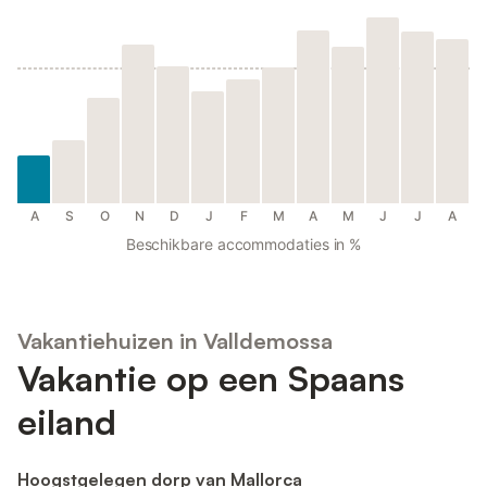
A
S
O
N
D
J
F
M
A
M
J
J
A
Beschikbare accommodaties in %
Vakantiehuizen in Valldemossa
Vakantie op een Spaans
eiland
Hoogstgelegen dorp van Mallorca