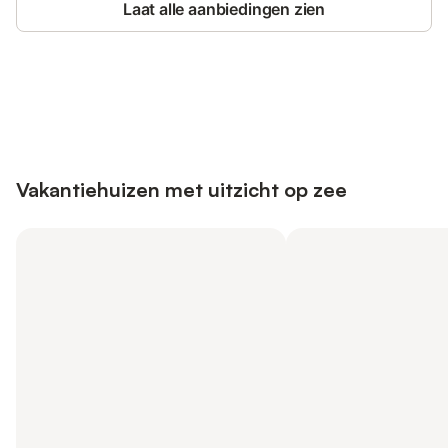
Laat alle aanbiedingen zien
Bespaar tot 10% op veel verblijven
Registreren
met een account.
Vakantiehuizen met uitzicht op zee