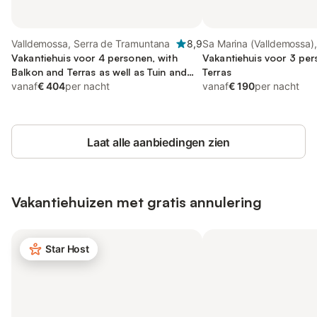
Valldemossa, Serra de Tramuntana
8,9
Sa Marina (Valldemossa),
Vakantiehuis voor 4 personen, with
Valldemossa
Vakantiehuis voor 3 pe
Balkon and Terras as well as Tuin and
Terras
Zwembad
vanaf
€ 404
per nacht
vanaf
€ 190
per nacht
Laat alle aanbiedingen zien
Vakantiehuizen met gratis annulering
Star Host