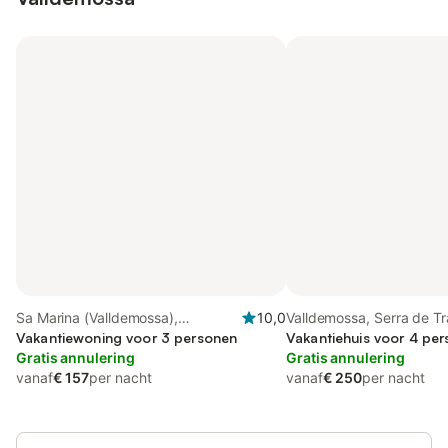
Sa Marina (Valldemossa),
10,0
Valldemossa, Serra de T
Valldemossa
Vakantiewoning voor 3 personen
Vakantiehuis voor 4 per
Gratis annulering
Gratis annulering
vanaf
€ 157
per nacht
vanaf
€ 250
per nacht