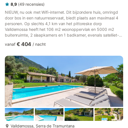
8,9
(
49
recensies
)
NIEUW, nu ook met Wifi-internet. Dit bijzondere huis, omringd
door bos in een natuurreservaat, biedt plaats aan maximaal 4
personen. Op slechts 4,1 km van het pittoreske dorp
Valldemossa heeft het 106 m2 woonoppervlak en 5000 m2
buitenruimte, 2 slaapkamers en 1 badkamer, evenals satelliet-
tv, airconditioning en centrale verwarming, er is ook een
€ 404
vanaf
/
nacht
parkeerplaats (3 parkeerplaatsen) en een fietsenstalling, een
gemeubileerd terras (150 m2) met barbecue en een
privézwembad (9mx4m). Als u met een grote groep reist,
kunnen wij het naastgelegen zusterhuis aanbieden (Son
Galceran Petit), zodat we pla...
meer...
Valldemossa, Serra de Tramuntana