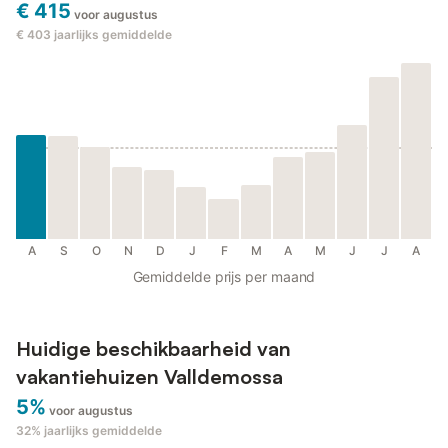
€ 415
voor augustus
€ 403
jaarlijks gemiddelde
A
S
O
N
D
J
F
M
A
M
J
J
A
Gemiddelde prijs per maand
Huidige beschikbaarheid van
vakantiehuizen Valldemossa
5%
voor augustus
32%
jaarlijks gemiddelde