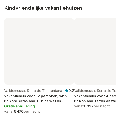
Kindvriendelijke vakantiehuizen
Valldemossa, Serra de Tramuntana
9,2
Valldemossa, Serra de T
Vakantiehuis voor 12 personen, with
Vakantiehuis voor 4 per
Balkon/Terras and Tuin as well as
Balkon and Terras as wel
Zwembad
Gratis annulering
Zwembad
vanaf
€ 327
per nacht
vanaf
€ 476
per nacht