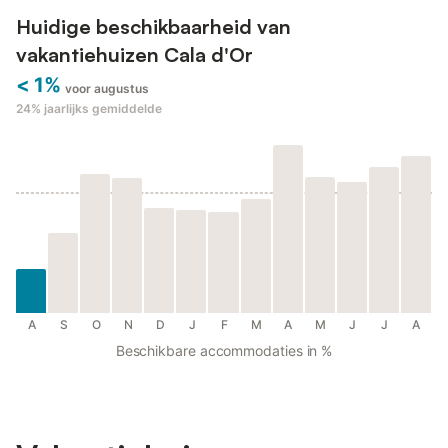
Huidige beschikbaarheid van
vakantiehuizen Cala d'Or
< 1%
voor augustus
24%
jaarlijks gemiddelde
A
S
O
N
D
J
F
M
A
M
J
J
A
Beschikbare accommodaties in %