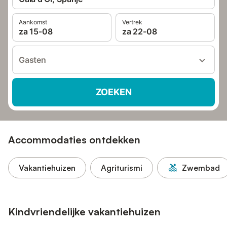
Aankomst
Vertrek
za 15-08
za 22-08
Gasten
ZOEKEN
Accommodaties ontdekken
Vakantiehuizen
Agriturismi
Zwembad
Kindvriendelijke vakantiehuizen