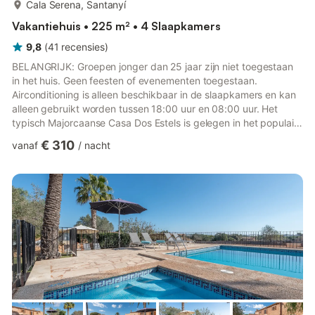
meer...
Cala Serena, Santanyí
Vakantiehuis • 225 m² • 4 Slaapkamers
9,8
(
41
recensies
)
BELANGRIJK: Groepen jonger dan 25 jaar zijn niet toegestaan
in het huis. Geen feesten of evenementen toegestaan.
Airconditioning is alleen beschikbaar in de slaapkamers en kan
alleen gebruikt worden tussen 18:00 uur en 08:00 uur. Het
typisch Majorcaanse Casa Dos Estels is gelegen in het populaire
vakantieoord Cala D’Or, op een centrale maar rustige locatie en
€ 310
vanaf
/
nacht
is geschikt voor 7 personen. Het ruime herenhuis, perfect voor
een familievakantie, is smaakvol ingericht en beschikt over een
woonkamer, een goed uitgeruste keuken, 4 slaapkamers (twee
met een tweepersoonsbed, een met 2 eenpersoonsbed...