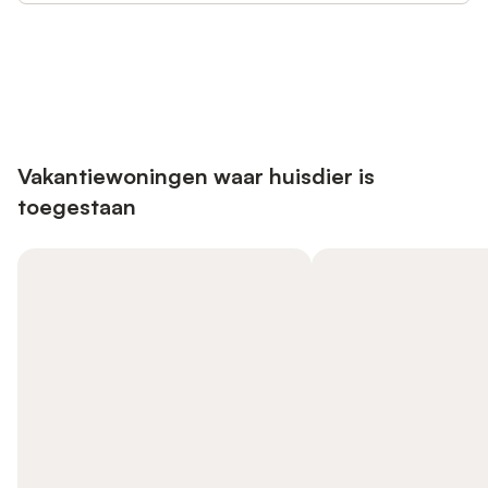
Bespaar tot 10% op veel verblijven
Registreren
met een account.
Vakantiewoningen waar huisdier is
toegestaan