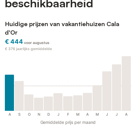
beschikbaarheid
Huidige prijzen van vakantiehuizen Cala
d'Or
€ 444
voor augustus
€ 376
jaarlijks gemiddelde
A
S
O
N
D
J
F
M
A
M
J
J
A
Gemiddelde prijs per maand