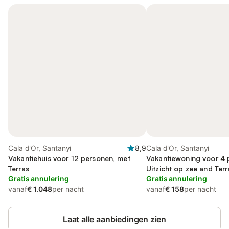
Cala d'Or, Santanyí
8,9
Cala d'Or, Santanyí
Vakantiehuis voor 12 personen, met
Vakantiewoning voor 4 
Terras
Uitzicht op zee and Terr
Gratis annulering
Tuin and Zwembad
Gratis annulering
vanaf
€ 1.048
per nacht
vanaf
€ 158
per nacht
Laat alle aanbiedingen zien