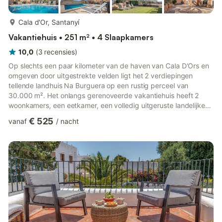
meer...
Cala d'Or, Santanyí
Vakantiehuis • 251 m² • 4 Slaapkamers
10,0
(
3
recensies
)
Op slechts een paar kilometer van de haven van Cala D'Ors en
omgeven door uitgestrekte velden ligt het 2 verdiepingen
tellende landhuis Na Burguera op een rustig perceel van
30.000 m². Het onlangs gerenoveerde vakantiehuis heeft 2
woonkamers, een eetkamer, een volledig uitgeruste landelijke
keuken met mooie tegels, 4 lichte slaapkamers (een met een
€ 525
vanaf
/
nacht
kingsize bed, 3 met elk 2 eenpersoonsbedden) evenals 3
badkamers en is dus geschikt voor 8 personen. Tot de
voorzieningen van de kindvriendelijke finca behoren ook Wi-Fi,
airconditioning, een open haard, een houtkachel, satelliet-tv,
een babybedj...