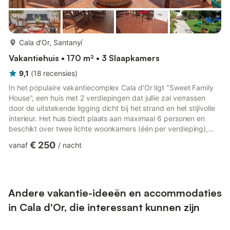
meer...
Cala d'Or, Santanyí
Vakantiehuis • 170 m² • 3 Slaapkamers
9,1
(
18
recensies
)
In het populaire vakantiecomplex Cala d'Or ligt "Sweet Family
House", een huis met 2 verdiepingen dat jullie zal verrassen
door de uitstekende ligging dicht bij het strand en het stijlvolle
interieur. Het huis biedt plaats aan maximaal 6 personen en
beschikt over twee lichte woonkamers (één per verdieping),
een volledig uitgeruste keuken, 3 slaapkamers en 2 badkamers.
€ 250
vanaf
/
nacht
Verder zijn er wifi, airconditioning, kabel-tv, speelgoed, een
kinderbedje en een kinderstoel als extra voorzieningen. Buiten
vinden jullie een tuin en meerdere deels overdekte terrassen
met zit- en eethoeken waar jullie heerl...
Andere vakantie-ideeën en accommodaties
in Cala d'Or, die interessant kunnen zijn