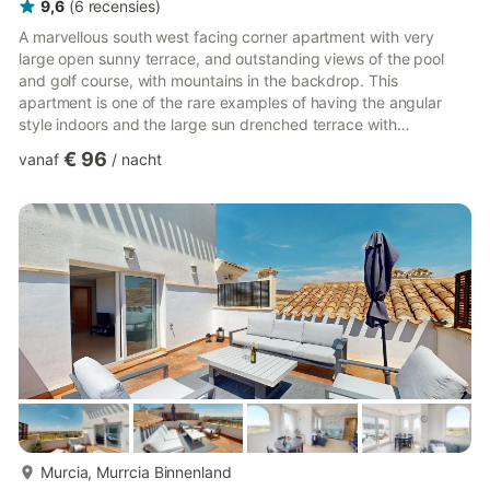
9,6
(
6
recensies
)
A marvellous south west facing corner apartment with very
large open sunny terrace, and outstanding views of the pool
and golf course, with mountains in the backdrop. This
apartment is one of the rare examples of having the angular
style indoors and the large sun drenched terrace with
outstanding views across the serene golf course. The kitchen is
€ 96
vanaf
/
nacht
well equipped, with dishwasher, oven, stove microwave etc,
and has an additional preparation area. The utility area has
been upgraded with a window installed to keep it clean and
tidy. The lounge has a beautiful chaise end sofa which has
some beau...
meer...
Murcia, Murrcia Binnenland