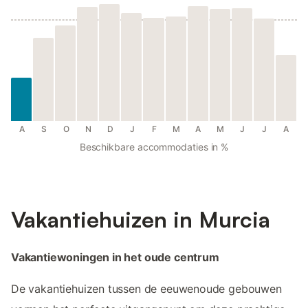
A
S
O
N
D
J
F
M
A
M
J
J
A
Beschikbare accommodaties in %
Vakantiehuizen in Murcia
Vakantiewoningen in het oude centrum
De vakantiehuizen tussen de eeuwenoude gebouwen