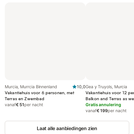
Murcia, Murrcia Binnenland
10,0
Gea y Truyols, Murcia
Vakantiehuis voor 6 personen, met
Vakantiehuis voor 12 pe
Terras en Zwembad
Balkon and Terras as wel
vanaf
€ 51
per nacht
Zwembad
Gratis annulering
vanaf
€ 199
per nacht
Laat alle aanbiedingen zien