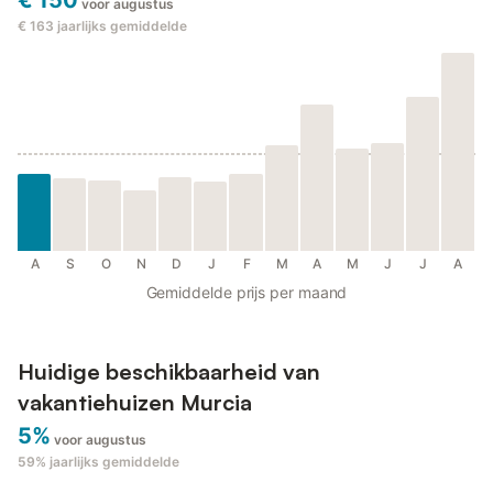
€ 150
voor augustus
€ 163
jaarlijks gemiddelde
A
S
O
N
D
J
F
M
A
M
J
J
A
Gemiddelde prijs per maand
Huidige beschikbaarheid van
vakantiehuizen Murcia
5%
voor augustus
59%
jaarlijks gemiddelde