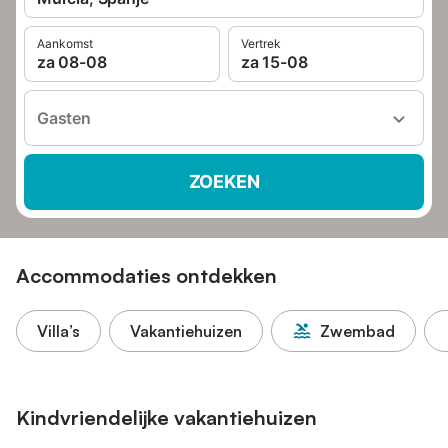
Aankomst
Vertrek
za 08-08
za 15-08
Gasten
ZOEKEN
Accommodaties ontdekken
Villa’s
Vakantiehuizen
Zwembad
Kindvriendelijke vakantiehuizen