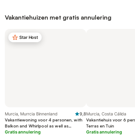
Vakantiehuizen met gratis annulering
Star Host
Murcia, Murrcia Binnenland
9,8
Murcia, Costa Cálida
Vakantiewoning voor 4 personen, with
Vakantiehuis voor 6 pe
Balkon and Whirlpool as well as
Terras en Tuin
Kinderzwembad and Uitzicht op het
Gratis annulering
Gratis annulering