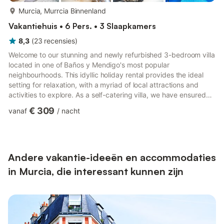
meer...
Murcia, Murrcia Binnenland
Vakantiehuis • 6 Pers. • 3 Slaapkamers
8,3
(
23
recensies
)
Welcome to our stunning and newly refurbished 3-bedroom villa
located in one of Baños y Mendigo's most popular
neighbourhoods. This idyllic holiday rental provides the ideal
setting for relaxation, with a myriad of local attractions and
activities to explore. As a self-catering villa, we have ensured
that everything you need for a flawless stay is readily available.
€ 309
vanaf
/
nacht
The villa features a modern kitchen complete with a breakfast
bar, offering a stylish and convenient space to enjoy your
meals. The kitchen is equipped with a fridge, hob, oven, kettle,
freezer, and microwave, allowing you to ef...
Andere vakantie-ideeën en accommodaties
in Murcia, die interessant kunnen zijn