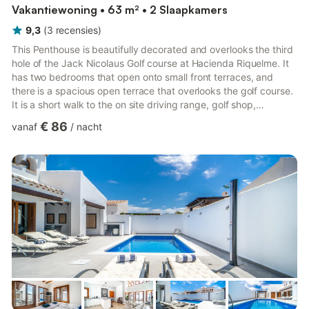
Vakantiewoning • 63 m² • 2 Slaapkamers
9,3
(
3
recensies
)
This Penthouse is beautifully decorated and overlooks the third
hole of the Jack Nicolaus Golf course at Hacienda Riquelme. It
has two bedrooms that open onto small front terraces, and
there is a spacious open terrace that overlooks the golf course.
It is a short walk to the on site driving range, golf shop,
supermarket, restaurant and bar. Guests have access to all
€ 86
vanaf
/
nacht
shared swimming pools on the resort, along with play areas and
tennis courts with 24 hour security on the site The
accommodation is equipped with the following items: lift,
garden furniture, terrace, iron, internet (Wi-Fi), cent...