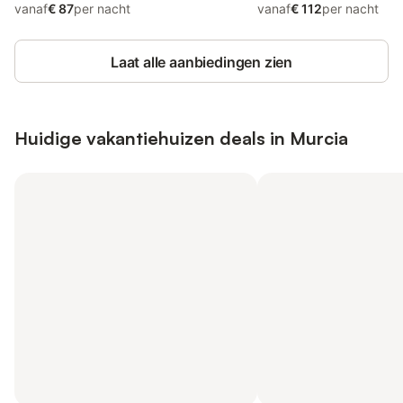
meer
vanaf
€ 87
per nacht
vanaf
€ 112
per nacht
Laat alle aanbiedingen zien
Huidige vakantiehuizen deals in Murcia