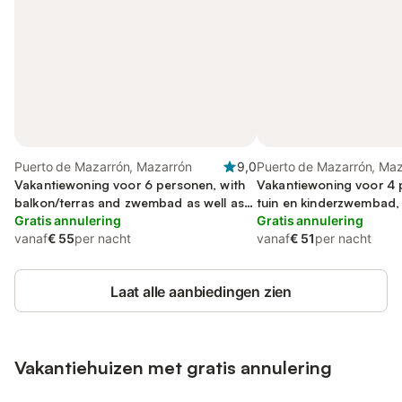
Puerto de Mazarrón, Mazarrón
9,0
Puerto de Mazarrón, Ma
Vakantiewoning voor 6 personen, with
Vakantiewoning voor 4 
balkon/terras and zwembad as well as
tuin en kinderzwembad, k
terras
Gratis annulering
Gratis annulering
vanaf
€ 55
per nacht
vanaf
€ 51
per nacht
Laat alle aanbiedingen zien
Vakantiehuizen met gratis annulering