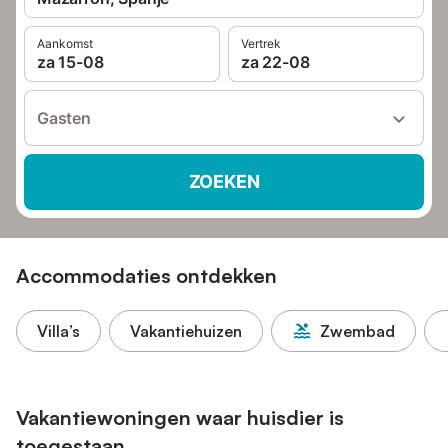
Aankomst
Vertrek
za 15-08
za 22-08
Gasten
ZOEKEN
Accommodaties ontdekken
Villa’s
Vakantiehuizen
Zwembad
Vakantiewoningen waar huisdier is
toegestaan