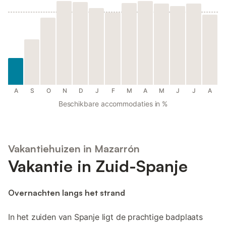
A
S
O
N
D
J
F
M
A
M
J
J
A
Beschikbare accommodaties in %
Vakantiehuizen in Mazarrón
Vakantie in Zuid-Spanje
Overnachten langs het strand
In het zuiden van Spanje ligt de prachtige badplaats