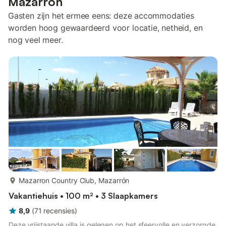
Mazarrón
Gasten zijn het ermee eens: deze accommodaties
worden hoog gewaardeerd voor locatie, netheid, en
nog veel meer.
meer...
Mazarron Country Club, Mazarrón
Vakantiehuis • 100 m² • 3 Slaapkamers
8,9
(
71
recensies
)
Deze vrijstaande villa is gelegen op het sfeervolle en verzorgde