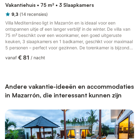
Vakantiehuis • 75 m² • 3 Slaapkamers
9,3
(
14
recensies
)
Villa Mediterráneo ligt in Mazarrón en is ideaal voor een
ontspannen uitje of een langer verblijf in de winter. De villa van
75 m² beschikt over een woonkamer, een goed uitgeruste
keuken, 3 slaapkamers en 1 badkamer, geschikt voor maximaal
5 personen – perfect voor gezinnen. De torenkamer is bijzonder
leuk voor kinderen. Extra voorzieningen zijn Wi-Fi geschikt voor
€ 81
vanaf
/
nacht
videogesprekken, airconditioning en een wasmachine. Op
aanvraag zijn een babybedje en kinderstoel beschikbaar.
Slaapkamer 1 heeft een kingsize bed, slaapkamer 2 twee
eenpersoonsbedden en slaapkamer 3 (in de toren) een klein
tweep...
Andere vakantie-ideeën en accommodaties
in Mazarrón, die interessant kunnen zijn