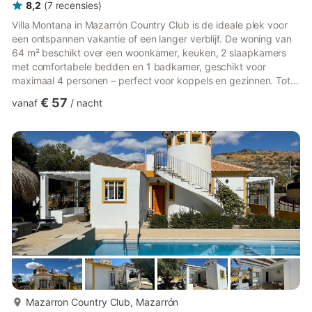
8,2
(
7
recensies
)
Villa Montana in Mazarrón Country Club is de ideale plek voor
een ontspannen vakantie of een langer verblijf. De woning van
64 m² beschikt over een woonkamer, keuken, 2 slaapkamers
met comfortabele bedden en 1 badkamer, geschikt voor
maximaal 4 personen – perfect voor koppels en gezinnen. Tot
de extra voorzieningen behoren wifi (geschikt voor
€ 57
vanaf
/
nacht
videogesprekken), een smart-tv, airconditioning, een
wasmachine, een vaatwasser en verwarming voor de winter. Op
verzoek zijn een babybedje en kinderstoel beschikbaar. Buiten
genieten jullie van een privétuin en goed ingerichte terrassen,
met zowel zon...
meer...
Mazarron Country Club, Mazarrón