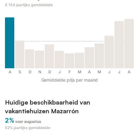
€ 154
jaarlijks gemiddelde
A
S
O
N
D
J
F
M
A
M
J
J
A
Gemiddelde prijs per maand
Huidige beschikbaarheid van
vakantiehuizen Mazarrón
2%
voor augustus
52%
jaarlijks gemiddelde