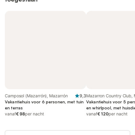
Camposol (Mazarrón), Mazarrón
9,3
Mazarron Country Club,
Vakantiehuis voor 6 personen, met tuin
Vakantiehuis voor 5 per
en terras
en whirlpool, met huisdi
vanaf
€ 98
per nacht
vanaf
€ 120
per nacht