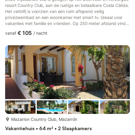
resort Country Club, aan de rustige en betaalbare Costa Cálida.
Het verblifj is voorzien van een ruim aflopend veilig
privézwembad en een woonkamer met smart tv. Ideaal voor
vakanties met familie en vrienden. Op 250 meter afstand vind
je een Spar-supermarkt, tennisbanen, een restaurant met terras
€ 105
vanaf
/
nacht
en een speelhal. Vanuit het centrum van het Country Club-
resort vertrekken bussen naar Mazarrón, Puerto de Mazarrón,
Bolnuevo en de stranden. Puerto de Mazarrón biedt
watersportmogelijkheden en prachtige boottochten langs de
kust. Er ...
meer...
Mazarron Country Club, Mazarrón
Vakantiehuis • 64 m² • 2 Slaapkamers