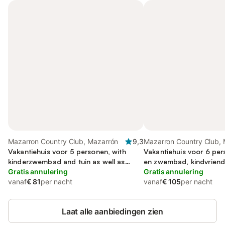
Mazarron Country Club, Mazarrón
9,3
Mazarron Country Club,
Vakantiehuis voor 5 personen, with
Vakantiehuis voor 6 per
kinderzwembad and tuin as well as
en zwembad, kindvriende
whirlpool
Gratis annulering
Gratis annulering
vanaf
€ 81
per nacht
vanaf
€ 105
per nacht
Laat alle aanbiedingen zien