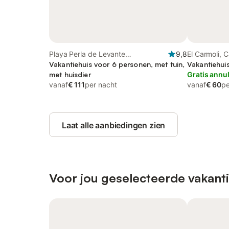
Playa Perla de Levante
9,8
El Carmoli, 
(Cartagena), Cartagena
Vakantiehuis voor 6 personen, met tuin,
Vakantiehui
met huisdier
Gratis annu
vanaf
€ 111
per nacht
vanaf
€ 60
pe
Laat alle aanbiedingen zien
Voor jou geselecteerde vakant