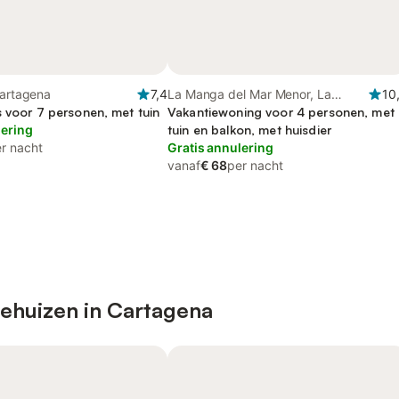
Cartagena
7,4
La Manga del Mar Menor, La
10
s voor 7 personen, met tuin
Manga
Vakantiewoning voor 4 personen, met
lering
tuin en balkon, met huisdier
r nacht
Gratis annulering
vanaf
€ 68
per nacht
iehuizen in Cartagena