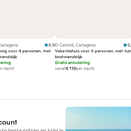
 Cartagena
8,9
El Carmoli, Cartagena
9
ing voor 4 personen, met
Vakantiehuis voor 6 personen, met tuin
riendelijk
kindvriendelijk
lering
Gratis annulering
r nacht
vanaf
€ 110
per nacht
count
ze beste prijzen en krijg je