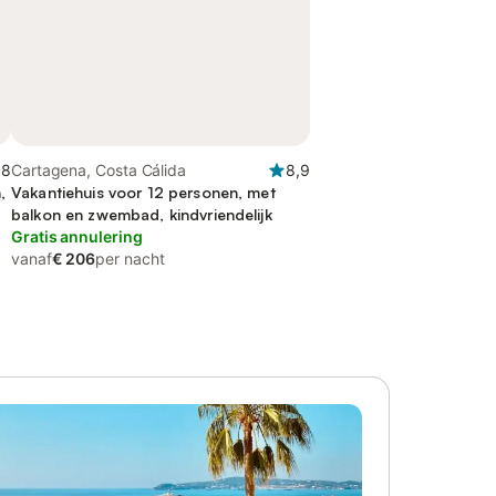
,8
Cartagena, Costa Cálida
8,9
,
Vakantiehuis voor 12 personen, met
balkon en zwembad, kindvriendelijk
Gratis annulering
vanaf
€ 206
per nacht