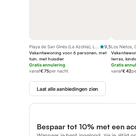
Playa de San Ginés (La Azohía), La
9,5
Los Nietos,
Azohía
Vakantiewoning voor 6 personen, met
Vakantiewon
tuin, met huisdier
terras, kindv
Gratis annulering
Gratis annu
vanaf
€ 75
per nacht
vanaf
€ 42
pe
Laat alle aanbiedingen zien
Bespaar tot 10% met een ac
Wanneer je bent ingelogd, zie je altijd on