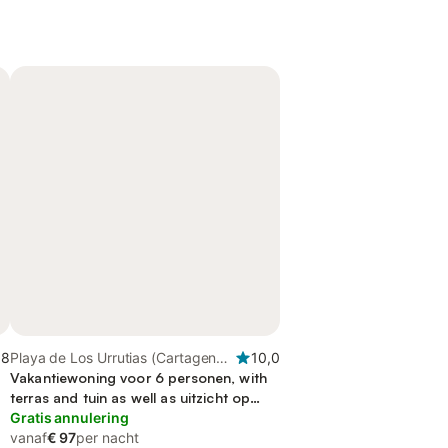
,8
Playa de Los Urrutias (Cartagena),
10,0
Cartagena
Vakantiewoning voor 6 personen, with
terras and tuin as well as uitzicht op
zee, kindvriendelijk
Gratis annulering
vanaf
€ 97
per nacht