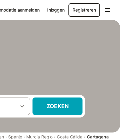
modatie aanmelden
Inloggen
Registreren
ZOEKEN
·
·
·
·
en
Spanje
Murcia Regio
Costa Cálida
Cartagena