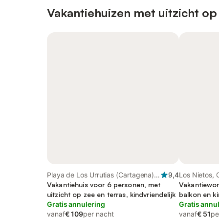
Vakantiehuizen met uitzicht op
Playa de Los Urrutias (Cartagena),
9,4
Los Nietos,
Cartagena
Vakantiehuis voor 6 personen, met
Vakantiewon
uitzicht op zee en terras, kindvriendelijk
balkon en 
Gratis annulering
Gratis annu
vanaf
€ 109
per nacht
vanaf
€ 51
pe