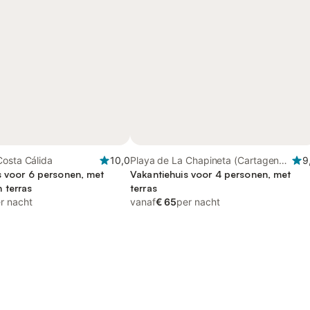
Costa Cálida
10,0
Playa de La Chapineta (Cartagena),
9
s voor 6 personen, met
La Azohía
Vakantiehuis voor 4 personen, met
 terras
terras
r nacht
vanaf
€ 65
per nacht