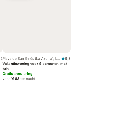
,2
Playa de San Ginés (La Azohía), La
9,3
Azohía
Vakantiewoning voor 5 personen, met
tuin
Gratis annulering
vanaf
€ 68
per nacht