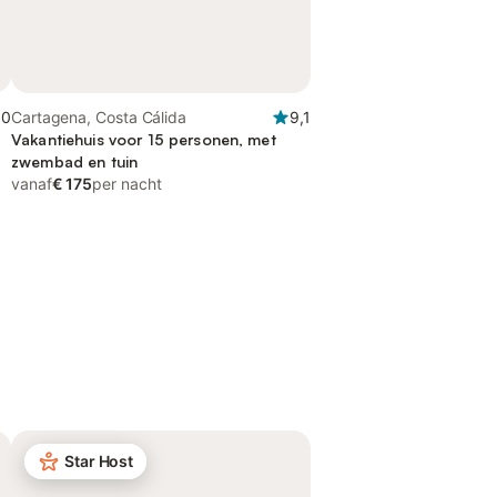
,0
Cartagena, Costa Cálida
9,1
Vakantiehuis voor 15 personen, met
zwembad en tuin
vanaf
€ 175
per nacht
Star Host