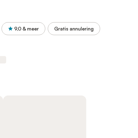
9,0
& meer
Gratis annulering