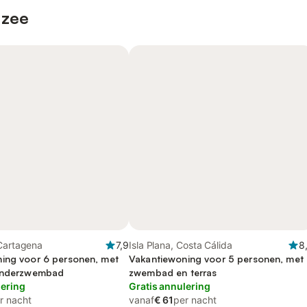
 zee
 Cartagena
7,9
Isla Plana, Costa Cálida
8
ing voor 6 personen, met
Vakantiewoning voor 5 personen, met
kinderzwembad
zwembad en terras
lering
Gratis annulering
r nacht
vanaf
€ 61
per nacht