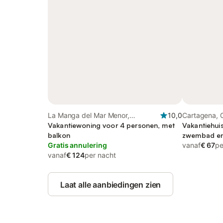
La Manga del Mar Menor,
10,0
Cartagena, 
Cartagena
Vakantiewoning voor 4 personen, met
Vakantiehui
balkon
zwembad en
Gratis annulering
vanaf
€ 67
pe
vanaf
€ 124
per nacht
Laat alle aanbiedingen zien