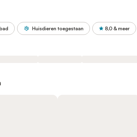
bad
Huisdieren toegestaan
8,0
& meer
n