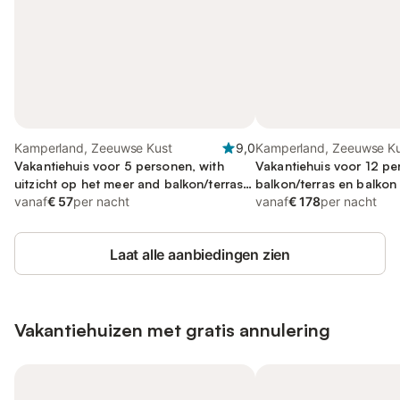
Kamperland, Zeeuwse Kust
9,0
Kamperland, Zeeuwse K
Vakantiehuis voor 5 personen, with
Vakantiehuis voor 12 pe
uitzicht op het meer and balkon/terras
balkon/terras en balkon
as well as terras
vanaf
€ 57
per nacht
vanaf
€ 178
per nacht
Laat alle aanbiedingen zien
Vakantiehuizen met gratis annulering