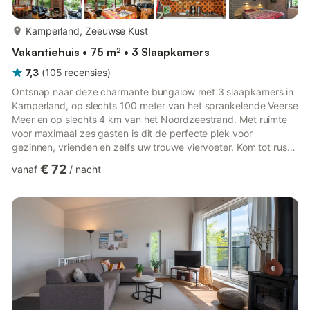
meer...
Kamperland, Zeeuwse Kust
Vakantiehuis • 75 m² • 3 Slaapkamers
7,3
(
105
recensies
)
Ontsnap naar deze charmante bungalow met 3 slaapkamers in
Kamperland, op slechts 100 meter van het sprankelende Veerse
Meer en op slechts 4 km van het Noordzeestrand. Met ruimte
voor maximaal zes gasten is dit de perfecte plek voor
gezinnen, vrienden en zelfs uw trouwe viervoeter. Kom tot rust
in de gezellige woonkamer bij de open haard of bereid een
€ 72
vanaf
/
nacht
heerlijke maaltijd in de volledig uitgeruste keuken. Twee
zonnige terrassen en een weelderige tuin met barbecue en
speeltoestellen bieden de ideale setting voor buitenplezier. De
regio is een paradijs voor waterliefhebbers: zwemmen, zeilen,
kaj...