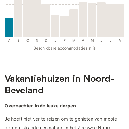
A
S
O
N
D
J
F
M
A
M
J
J
A
Beschikbare accommodaties in %
Vakantiehuizen in Noord-
Beveland
Overnachten in de leuke dorpen
Je hoeft niet ver te reizen om te genieten van mooie
dorpen, stranden en natuur. In het Zeeuwse Noord-