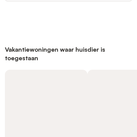
Bespaar tot 10% op veel verblijven
Registreren
met een account.
Vakantiewoningen waar huisdier is
toegestaan