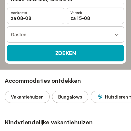
Aankomst
Vertrek
za 08-08
za 15-08
Gasten
ZOEKEN
Accommodaties ontdekken
Vakantiehuizen
Bungalows
Huisdieren 
Kindvriendelijke vakantiehuizen