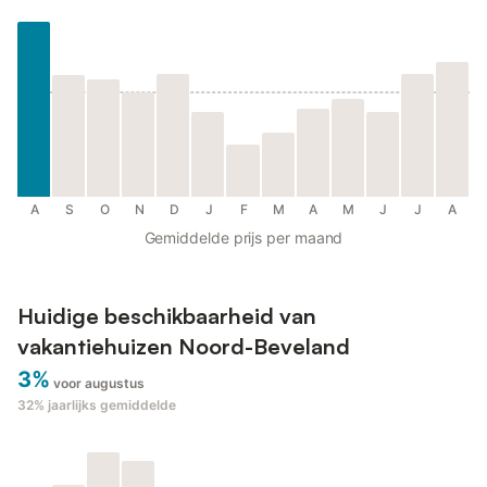
A
S
O
N
D
J
F
M
A
M
J
J
A
Gemiddelde prijs per maand
Huidige beschikbaarheid van
vakantiehuizen Noord-Beveland
3%
voor augustus
32%
jaarlijks gemiddelde