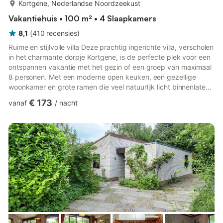
meer...
Kortgene, Nederlandse Noordzeekust
Vakantiehuis • 100 m² • 4 Slaapkamers
8,1
(
410
recensies
)
Ruime en stijlvolle villa Deze prachtig ingerichte villa, verscholen
in het charmante dorpje Kortgene, is de perfecte plek voor een
ontspannen vakantie met het gezin of een groep van maximaal
8 personen. Met een moderne open keuken, een gezellige
woonkamer en grote ramen die veel natuurlijk licht binnenlaten,
voelt u zich direct thuis. Vier ruime slaapkamers en twee
€ 173
vanaf
/
nacht
badkamers – waarvan één met een heerlijk ligbad – bieden
comfort en privacy voor iedereen. Of u nu samenkomt voor een
maaltijd of ontspant in de tuin, elke hoek van deze villa is
ontworpen voor comfort en plezier. Buitenleven &a...