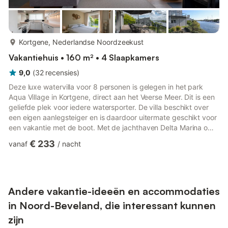
meer...
Kortgene, Nederlandse Noordzeekust
Vakantiehuis • 160 m² • 4 Slaapkamers
9,0
(
32
recensies
)
Deze luxe watervilla voor 8 personen is gelegen in het park
Aqua Village in Kortgene, direct aan het Veerse Meer. Dit is een
geliefde plek voor iedere watersporter. De villa beschikt over
een eigen aanlegsteiger en is daardoor uitermate geschikt voor
een vakantie met de boot. Met de jachthaven Delta Marina om
de hoek, bent u hier als booteigenaar van alle gemakken
€ 233
vanaf
/
nacht
voorzien. De entree van de villa biedt toegang tot vier ruime
slaapkamers. Er zijn twee slaapkamers met een lits-jumeaux en
twee slaapkamers met twee eenpersoonsbedden. Daarnaast
zijn er op de begane grond twee badkamers. Een ruim...
Andere vakantie-ideeën en accommodaties
in Noord-Beveland, die interessant kunnen
zijn