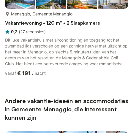
meer...
Menaggio, Gemeente Menaggio
Vakantiewoning • 120 m² • 2 Slaapkamers
9,2
(
27
recensies
)
Dit luxe vakantiehuis met airconditioning en toegang tot het
zwembad ligt verscholen op een zonnige heuvel met uitzicht op
het meer in Menaggio, op slechts 5 minuten rijden van het
centrum van het resort en de Menaggio & Cadenabbia Golf
Club. Het biedt een betoverende omgeving voor romantische
uitjes met uitzicht op het meer en onvergetelijke
€ 191
vanaf
/
nacht
gezinsvakanties. Met een gewilde locatie aan het centrale deel
van het meer, ideaal om te genieten van de attracties van
wereldklasse en watersportactiviteiten op het Comomeer, maar
ook om te skiën in de Zwitserse en Italiaanse Alpen en om
beziensw...
Andere vakantie-ideeën en accommodaties
in Gemeente Menaggio, die interessant
kunnen zijn