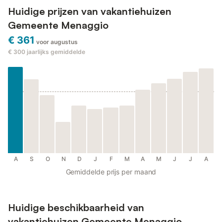
Huidige prijzen van vakantiehuizen
Gemeente Menaggio
€ 361
voor augustus
€ 300
jaarlijks gemiddelde
A
S
O
N
D
J
F
M
A
M
J
J
A
Gemiddelde prijs per maand
Huidige beschikbaarheid van
vakantiehuizen Gemeente Menaggio