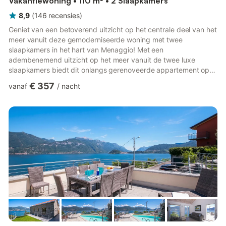
Vakantiewoning • 110 m² • 2 Slaapkamers
8,9
(
146
recensies
)
Geniet van een betoverend uitzicht op het centrale deel van het
meer vanuit deze gemoderniseerde woning met twee
slaapkamers in het hart van Menaggio! Met een
adembenemend uitzicht op het meer vanuit de twee luxe
slaapkamers biedt dit onlangs gerenoveerde appartement op
de bovenverdieping een prachtige omgeving voor groepsuitjes
€ 357
vanaf
/
nacht
en flexibele gezinsvakanties. Binnen wachten stijlvolle
witgekalkte houten vloeren en een licht, luchtig interieur met
spotverlichting op u. Het appartement biedt comfort in alle
seizoenen en is volledig uitgerust met airconditioning, gratis wifi
en satelliettelevis...