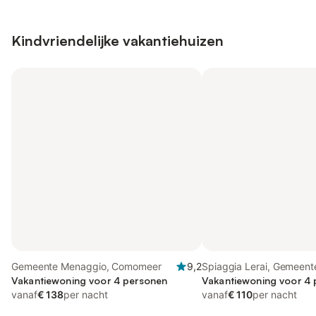
Kindvriendelijke vakantiehuizen
Gemeente Menaggio, Comomeer
9,2
Spiaggia Lerai, Gemeent
Vakantiewoning voor 4 personen
Menaggio
Vakantiewoning voor 4
vanaf
€ 138
per nacht
vanaf
€ 110
per nacht