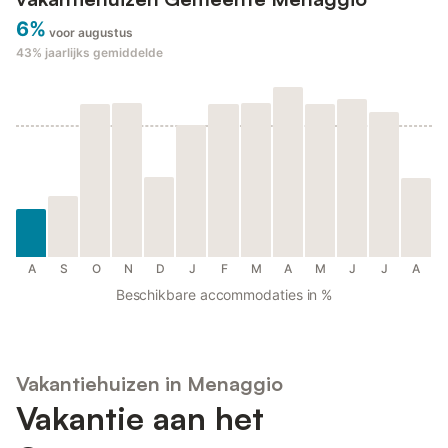
6%
voor augustus
43%
jaarlijks gemiddelde
A
S
O
N
D
J
F
M
A
M
J
J
A
Beschikbare accommodaties in %
Vakantiehuizen in Menaggio
Vakantie aan het