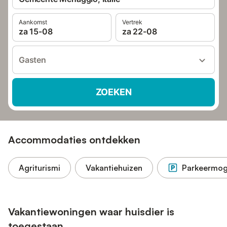
Aankomst
Vertrek
za 15-08
za 22-08
Gasten
ZOEKEN
Accommodaties ontdekken
Agriturismi
Vakantiehuizen
Parkeermoge
Vakantiewoningen waar huisdier is
toegestaan