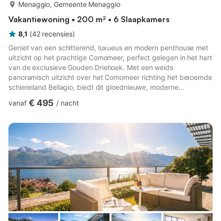
meer...
Menaggio, Gemeente Menaggio
Vakantiewoning • 200 m² • 6 Slaapkamers
8,1
(
42
recensies
)
Geniet van een schitterend, luxueus en modern penthouse met
uitzicht op het prachtige Comomeer, perfect gelegen in het hart
van de exclusieve Gouden Driehoek. Met een weids
panoramisch uitzicht over het Comomeer richting het beroemde
schiereiland Bellagio, biedt dit gloednieuwe, moderne
penthouse met 6 slaapkamers en tuin het perfecte
€ 495
vanaf
/
nacht
toevluchtsoord voor gezinnen, met flexibele accommodatie
voor maximaal 10 personen. Gelegen aan een zeer rustige weg
op de heuvel, maar toch op slechts een korte wandeling van de
oever van het Comomeer en het levendige stadscentrum van
Menaggio, is dit serene ...