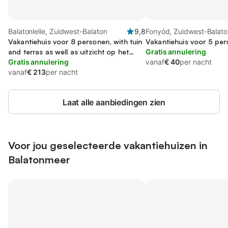
Balatonlelle, Zuidwest-Balaton
9,8
Fonyód, Zuidwest-Balato
Vakantiehuis voor 8 personen, with tuin
Vakantiehuis voor 5 per
and terras as well as uitzicht op het
Gratis annulering
meer, met huisdier
Gratis annulering
vanaf
€ 40
per nacht
vanaf
€ 213
per nacht
Laat alle aanbiedingen zien
Voor jou geselecteerde vakantiehuizen in
Balatonmeer