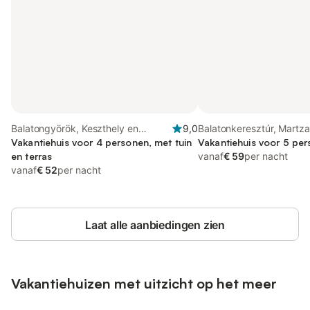
Balatongyörök, Keszthely en
9,0
Balatonkeresztúr, Martza
omgeving
Vakantiehuis voor 4 personen, met tuin
omgeving
Vakantiehuis voor 5 pe
en terras
vanaf
€ 59
per nacht
vanaf
€ 52
per nacht
Laat alle aanbiedingen zien
Vakantiehuizen met uitzicht op het meer