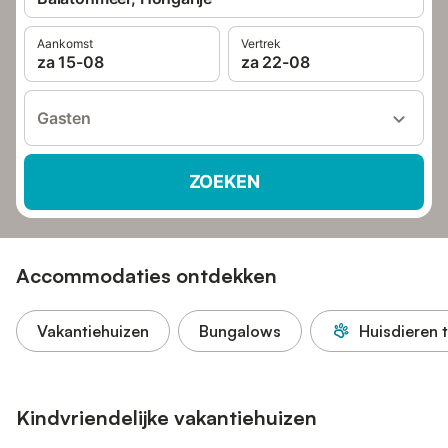
Aankomst
Vertrek
za 15-08
za 22-08
Gasten
ZOEKEN
Accommodaties ontdekken
Vakantiehuizen
Bungalows
Huisdieren 
Kindvriendelijke vakantiehuizen