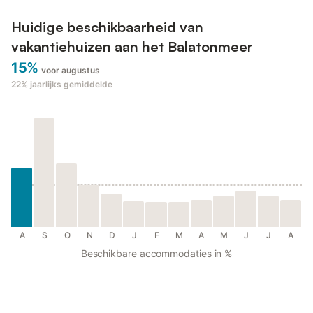
Huidige beschikbaarheid van
vakantiehuizen aan het Balatonmeer
15%
voor augustus
22%
jaarlijks gemiddelde
A
S
O
N
D
J
F
M
A
M
J
J
A
Beschikbare accommodaties in %