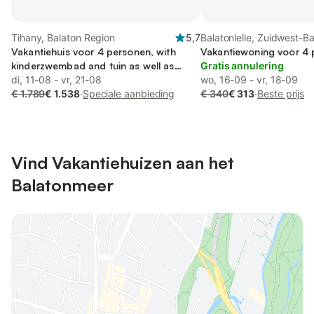
Tihany, Balaton Region
5,7
Balatonlelle, Zuidwest-B
Vakantiehuis voor 4 personen, with
Vakantiewoning voor 4
kinderzwembad and tuin as well as
Gratis annulering
sauna and terras
di, 11-08 - vr, 21-08
wo, 16-09 - vr, 18-09
€ 1.789
€ 1.538
·
Speciale aanbieding
€ 340
€ 313
·
Beste prijs
Vind Vakantiehuizen aan het
Balatonmeer