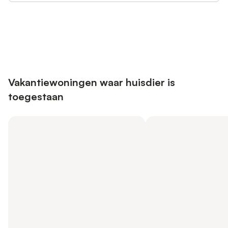
Bespaar tot 10% op veel verblijven
Registreren
met een account.
Vakantiewoningen waar huisdier is
toegestaan