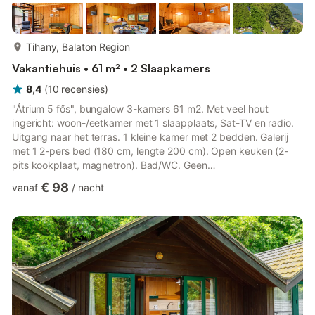
meer...
Tihany, Balaton Region
Vakantiehuis • 61 m² • 2 Slaapkamers
8,4
(
10
recensies
)
"Átrium 5 fős", bungalow 3-kamers 61 m2. Met veel hout
ingericht: woon-/eetkamer met 1 slaapplaats, Sat-TV en radio.
Uitgang naar het terras. 1 kleine kamer met 2 bedden. Galerij
met 1 2-pers bed (180 cm, lengte 200 cm). Open keuken (2-
pits kookplaat, magnetron). Bad/WC. Geen
verwarmingsmogelijkheid. Terras 15 m2. Terrasmeubelen. Ter
€ 98
vanaf
/
nacht
beschikking: telefoon. Internet (WiFi). Parkeerplaats (omheind).
Geschikt voor families. Maximaal 1 huisdier/hond toegestaan. In
plaats van een afgesloten slaapkamer bevinden sommige
slaapgedeeltes zich in een open ruimte (galerij, nis, etc.).
SZ19000220