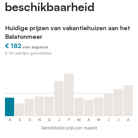
beschikbaarheid
Huidige prijzen van vakantiehuizen aan het
Balatonmeer
€ 182
voor augustus
€ 191
jaarlijks gemiddelde
A
S
O
N
D
J
F
M
A
M
J
J
A
Gemiddelde prijs per maand