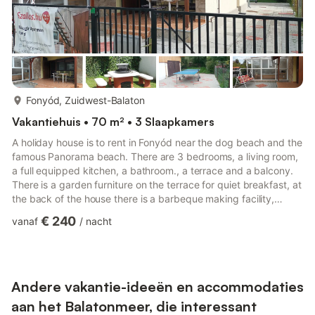
meer...
Fonyód, Zuidwest-Balaton
Vakantiehuis • 70 m² • 3 Slaapkamers
A holiday house is to rent in Fonyód near the dog beach and the
famous Panorama beach. There are 3 bedrooms, a living room,
a full equipped kitchen, a bathroom., a terrace and a balcony.
There is a garden furniture on the terrace for quiet breakfast, at
the back of the house there is a barbeque making facility,
deckchairs, table tennis and a swing for the guest not to get
€ 240
vanaf
/
nacht
bored. There are 10 beaches for 4 kms along the lake Balaton.
They are all free. However you have to pay to enter the
Panorma beach. It is a well equipped beach with
changingrooms, beach volleyball course, a football pitch...
Andere vakantie-ideeën en accommodaties
aan het Balatonmeer, die interessant