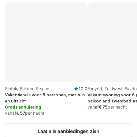
Siófok, Balaton Region
10,0
Fonyód, Zuidwest-Balato
Vakantiehuis voor 5 personen, met tuin
Vakantiewoning voor 6 
en uitzicht
balkon and zwembad as w
Gratis annulering
op het meer, kindvriende
vanaf
€ 75
per nacht
vanaf
€ 57
per nacht
Laat alle aanbiedingen zien