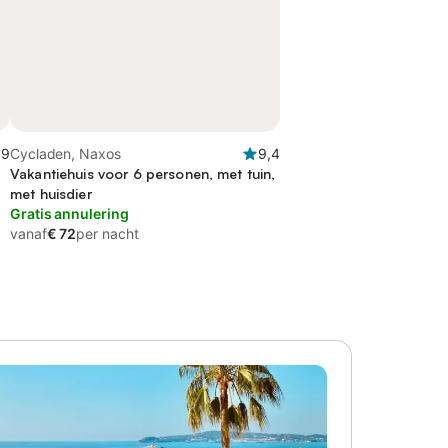
,9
Cycladen, Naxos
9,4
Vakantiehuis voor 6 personen, met tuin,
met huisdier
Gratis annulering
vanaf
€ 72
per nacht