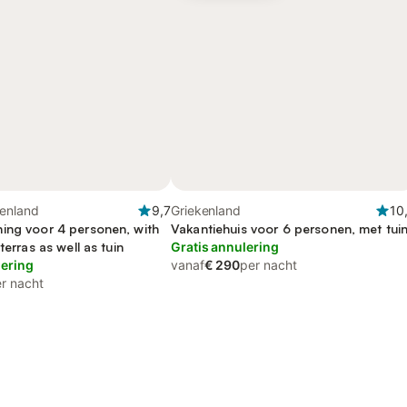
kenland
9,7
Griekenland
10
ing voor 4 personen, with
Vakantiehuis voor 6 personen, met tui
terras as well as tuin
Gratis annulering
lering
vanaf
€ 290
per nacht
r nacht