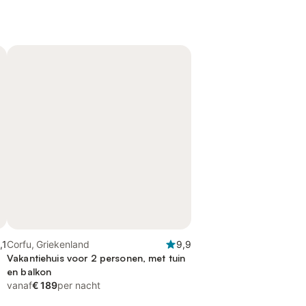
,1
Corfu, Griekenland
9,9
Vakantiehuis voor 2 personen, met tuin
en balkon
vanaf
€ 189
per nacht