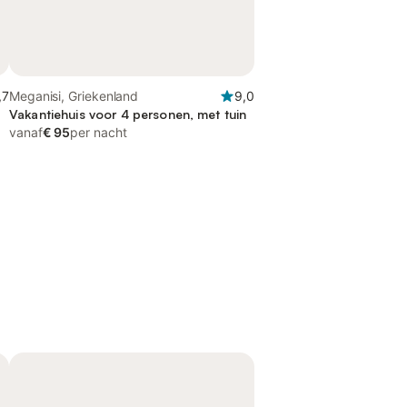
,7
Meganisi, Griekenland
9,0
Vakantiehuis voor 4 personen, met tuin
vanaf
€ 95
per nacht