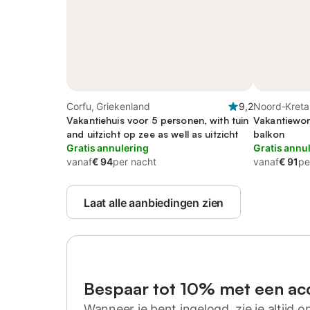
Corfu, Griekenland
9,2
Noord-Kreta
Vakantiehuis voor 5 personen, with tuin
Vakantiewon
and uitzicht op zee as well as uitzicht
balkon
Gratis annulering
Gratis annu
vanaf
€ 94
per nacht
vanaf
€ 91
pe
Laat alle aanbiedingen zien
Bespaar tot 10% met een ac
Wanneer je bent ingelogd, zie je altijd on