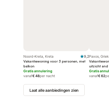
Noord-Kreta, Kreta
9,2
Paxos, Grie
Vakantiewoning voor 3 personen, met
Vakantiewon
balkon
uitzicht and 
Gratis annulering
Gratis annu
vanaf
€ 48
per nacht
vanaf
€ 62
pe
Laat alle aanbiedingen zien