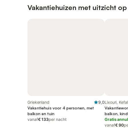
Vakantiehuizen met uitzicht op
Griekenland
9,0
Lixouri, Kefa
Vakantiehuis voor 4 personen, met
Vakantiewon
balkon en tuin
balkon, kind
vanaf
€ 133
per nacht
Gratis annu
vanaf
€ 90
pe