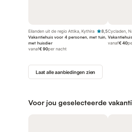
Eilanden uit de regio Attika, Kythira
8,5
Cycladen, N
Vakantiehuis voor 4 personen, met tuin,
Vakantiehui
met huisdier
vanaf
€ 40
pe
vanaf
€ 90
per nacht
Laat alle aanbiedingen zien
Voor jou geselecteerde vakanti