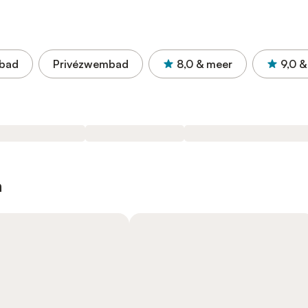
bad
Privézwembad
8,0
& meer
9,0
&
n