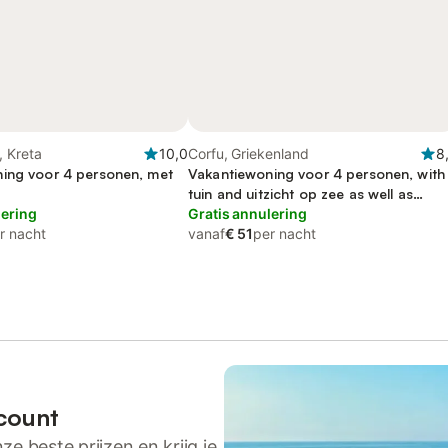
, Kreta
10,0
Corfu, Griekenland
8
ing voor 4 personen, met
Vakantiewoning voor 4 personen, with
tuin and uitzicht op zee as well as
lering
uitzicht
Gratis annulering
r nacht
vanaf
€ 51
per nacht
count
ze beste prijzen en krijg je