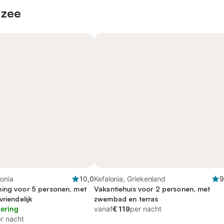
 zee
lonia
10,0
Kefalonia, Griekenland
9
ing voor 5 personen, met
Vakantiehuis voor 2 personen, met
vriendelijk
zwembad en terras
lering
vanaf
€ 119
per nacht
r nacht