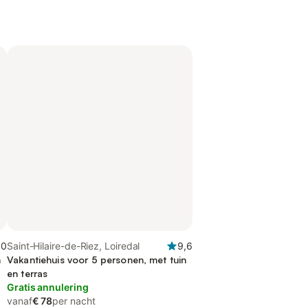
,0
Saint-Hilaire-de-Riez, Loiredal
9,6
n
Vakantiehuis voor 5 personen, met tuin
en terras
Gratis annulering
vanaf
€ 78
per nacht