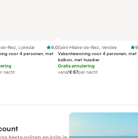
-de-Riez, Loiredal
9,0
Saint-Hilaire-de-Riez, Vendée
9
ing voor 4 personen, met
Vakantiewoning voor 4 personen, met
balkon, met huisdier
lering
Gratis annulering
r nacht
vanaf
€ 67
per nacht
count
ze beste prijzen en krijg je