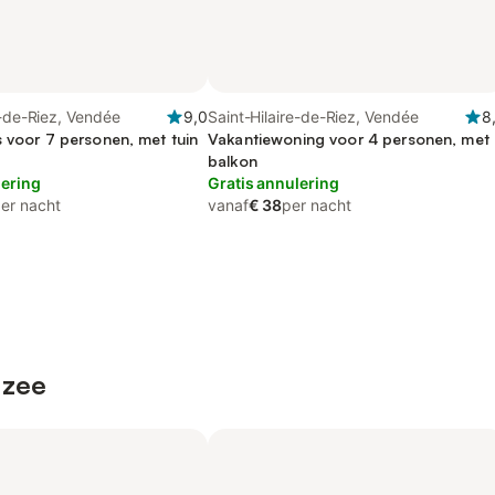
e-de-Riez, Vendée
9,0
Saint-Hilaire-de-Riez, Vendée
8
s voor 7 personen, met tuin
Vakantiewoning voor 4 personen, met
balkon
lering
Gratis annulering
er nacht
vanaf
€ 38
per nacht
 zee