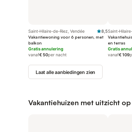
Saint-Hilaire-de-Riez, Vendée
8,5
Saint-Hilair
Vakantiewoning voor 6 personen, met
Vakantiehui
balkon
en terras
Gratis annulering
Gratis annu
vanaf
€ 50
per nacht
vanaf
€ 109
p
Laat alle aanbiedingen zien
Vakantiehuizen met uitzicht op