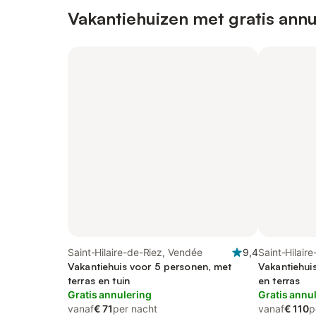
Vakantiehuizen met gratis annu
Saint-Hilaire-de-Riez, Vendée
9,4
Saint-Hilair
Vakantiehuis voor 5 personen, met
Vakantiehui
terras en tuin
en terras
Gratis annulering
Gratis annu
vanaf
€ 71
per nacht
vanaf
€ 110
p