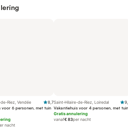
lering
e-de-Riez, Vendée
8,7
Saint-Hilaire-de-Riez, Loiredal
9
s voor 6 personen, met tuin
Vakantiehuis voor 4 personen, met tui
Gratis annulering
lering
vanaf
€ 83
per nacht
er nacht