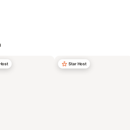
n
 Host
Star Host