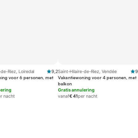
-de-Riez, Loiredal
9,2
Saint-Hilaire-de-Riez, Vendée
9
ing voor 6 personen, met
Vakantiewoning voor 4 personen, met
balkon
lering
Gratis annulering
r nacht
vanaf
€ 41
per nacht