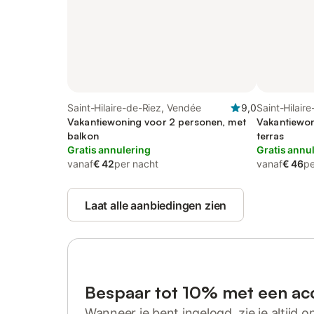
Saint-Hilaire-de-Riez, Vendée
9,0
Saint-Hilaire
Vakantiewoning voor 2 personen, met
Vakantiewon
balkon
terras
Gratis annulering
Gratis annu
vanaf
€ 42
per nacht
vanaf
€ 46
pe
Laat alle aanbiedingen zien
Bespaar tot 10% met een ac
Wanneer je bent ingelogd, zie je altijd on