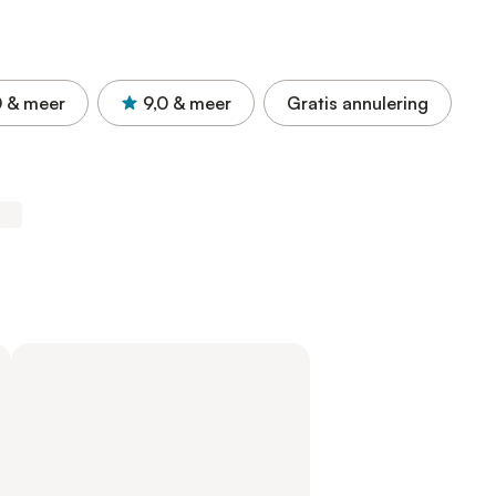
0
& meer
9,0
& meer
Gratis annulering