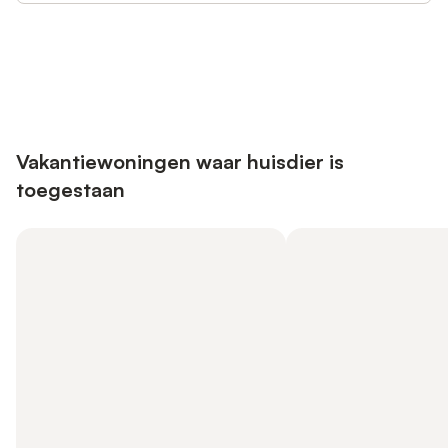
Bespaar tot 10% op veel verblijven
Registreren
met een account.
Vakantiewoningen waar huisdier is
toegestaan