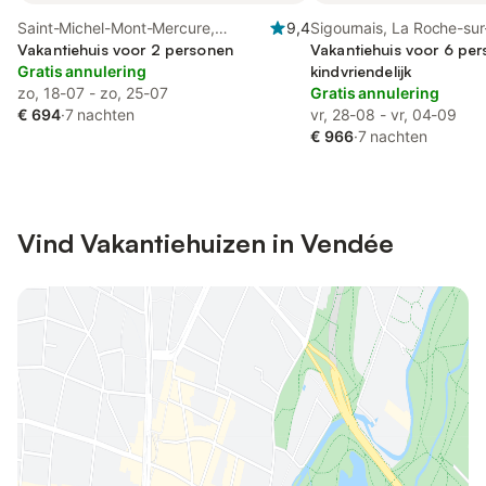
Saint-Michel-Mont-Mercure,
9,4
Sigournais, La Roche-su
Fontenay-le-Comte
Vakantiehuis voor 2 personen
omgeving
Vakantiehuis voor 6 per
Gratis annulering
kindvriendelijk
zo, 18-07 - zo, 25-07
Gratis annulering
€ 694
·
7 nachten
vr, 28-08 - vr, 04-09
€ 966
·
7 nachten
Vind Vakantiehuizen in Vendée