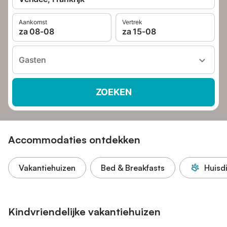
Aankomst
Vertrek
za 08-08
za 15-08
Gasten
ZOEKEN
Accommodaties ontdekken
Vakantiehuizen
Bed & Breakfasts
Huisd
Kindvriendelijke vakantiehuizen