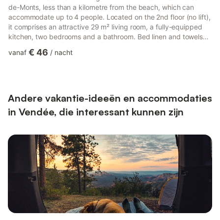
de-Monts, less than a kilometre from the beach, which can
accommodate up to 4 people. Located on the 2nd floor (no lift),
it comprises an attractive 29 m² living room, a fully-equipped
kitchen, two bedrooms and a bathroom. Bed linen and towels
included. We're waiting for you! The accommodation comprises
€ 46
vanaf
/
nacht
- A 29 m² living room with TV, DVD player, sofa and dining area
- A fully-equipped kitchen with electric kettle, oven, microwave,
toaster, dishwasher, hob, etc. - Bedroom 1 with double bed
(140×190) - Bedroom 2 with twin beds (80...
Andere vakantie-ideeën en accommodaties
in Vendée, die interessant kunnen zijn