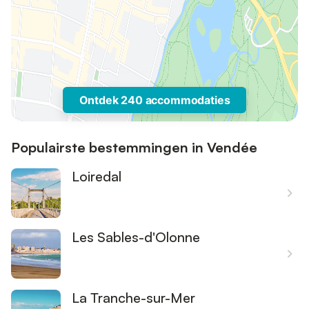
Ontdek 240 accommodaties
Populairste bestemmingen in Vendée
Loiredal
Les Sables-d'Olonne
La Tranche-sur-Mer