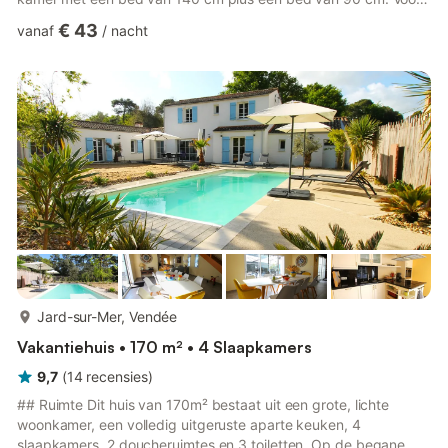
gezinnen zijn er ook een opklapbed van 80 cm en een
€ 43
vanaf
/
nacht
babybedje beschikbaar. De volledig uitgeruste keuken biedt
alles voor een zelfstandig verblijf: fornuis, magnetron,
koffiezetapparaat, koel-vriescombinatie, wasmachine en
droger. Voor extra comfort zijn er een föhn, strijkijzer en
babybenodigdhede...
meer...
Jard-sur-Mer, Vendée
Vakantiehuis • 170 m² • 4 Slaapkamers
9,7
(
14
recensies
)
## Ruimte Dit huis van 170m² bestaat uit een grote, lichte
woonkamer, een volledig uitgeruste aparte keuken, 4
slaapkamers, 2 doucheruimtes en 3 toiletten. Op de begane