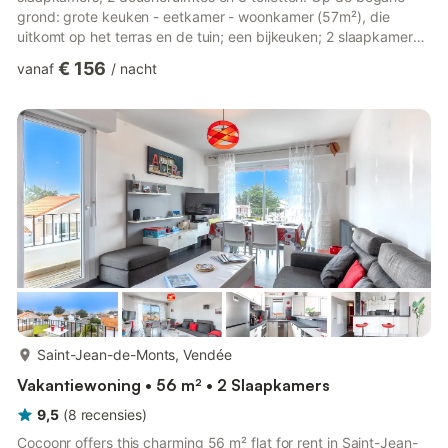
grond: grote keuken - eetkamer - woonkamer (57m²), die
uitkomt op het terras en de tuin; een bijkeuken; 2 slaapkamers,
waaronder 1 mastersuite; 1 doucheruimte, 2 toiletten. Boven: 2
€ 156
vanaf
/
nacht
slaapkamers, 1 doucheruimte, 1 toilet. Terras met ligstoelen en
buiten eettafel, in het hart van een tuin met bomen, verwarmd
zwembad 9x4x1,5m met een 2x2m deck. ## Toegang
Huurders hebben toegang tot het gehele pand, met
uitzondering van de gara...
meer...
Saint-Jean-de-Monts, Vendée
Vakantiewoning • 56 m² • 2 Slaapkamers
9,5
(
8
recensies
)
Cocoonr offers this charming 56 m² flat for rent in Saint-Jean-