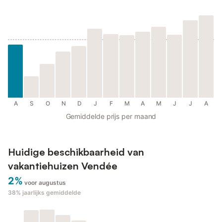
A
S
O
N
D
J
F
M
A
M
J
J
A
Gemiddelde prijs per maand
Huidige beschikbaarheid van
vakantiehuizen Vendée
2%
voor augustus
38%
jaarlijks gemiddelde