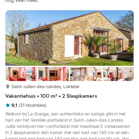
nog veel meer.
meer...
Saint-Julien-des-Landes, Loiredal
Vakantiehuis • 100 m² • 2 Slaapkamers
9,1
(
21
recensies
)
Welkom bij La Grange, een authentieke en rustige gîte in het
hart van het Vendée-platteland in Saint-Julien-des-Landes.
Jullie verblijven hier comfortabel met maximaal 5 volwassenen
in 2 slaapkamers: één kamer met een bed van 140 cm en één
kamer met een bed van 140 cm plus een bed van 90 cm. Voor