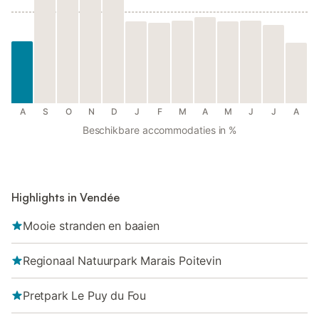
A
S
O
N
D
J
F
M
A
M
J
J
A
Beschikbare accommodaties in %
Highlights in Vendée
Mooie stranden en baaien
Regionaal Natuurpark Marais Poitevin
Pretpark Le Puy du Fou