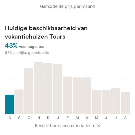
Gemiddelde prijs per maand
Huidige beschikbaarheid van
vakantiehuizen Tours
43%
voor augustus
58%
jaarlijks gemiddelde
A
S
O
N
D
J
F
M
A
M
J
J
A
Beschikbare accommodaties in %