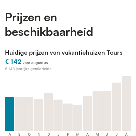
Prijzen en
beschikbaarheid
Huidige prijzen van vakantiehuizen Tours
€ 142
voor augustus
€ 143
jaarlijks gemiddelde
A
S
O
N
D
J
F
M
A
M
J
J
A