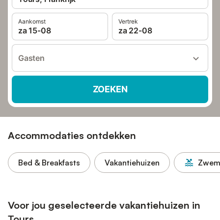
Aankomst
Vertrek
za 15-08
za 22-08
Gasten
ZOEKEN
Accommodaties ontdekken
Bed & Breakfasts
Vakantiehuizen
Zwem
Voor jou geselecteerde vakantiehuizen in
Tours