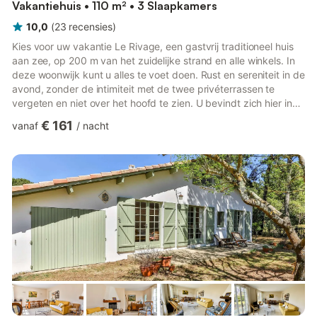
Vakantiehuis • 110 m² • 3 Slaapkamers
10,0
(
23
recensies
)
Kies voor uw vakantie Le Rivage, een gastvrij traditioneel huis
aan zee, op 200 m van het zuidelijke strand en alle winkels. In
deze woonwijk kunt u alles te voet doen. Rust en sereniteit in de
avond, zonder de intimiteit met de twee privéterrassen te
vergeten en niet over het hoofd te zien. U bevindt zich hier in
een echt huis van weleer, dat zijn stijl heeft behouden en waar
€ 161
vanaf
/
nacht
elke kamer een zelfstandige woonruimte is. Nu is het aan jou
om te profiteren van deze gezinswoning, die nieuw leven is
ingeblazen en die je vandaag een moderne sfeer biedt om vele
momenten van ontspanning te delen me...