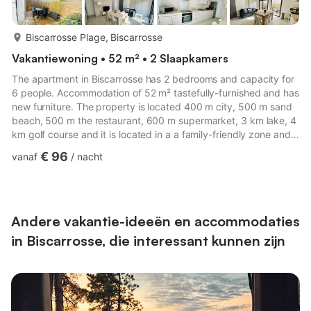
meer...
Biscarrosse Plage, Biscarrosse
Vakantiewoning • 52 m² • 2 Slaapkamers
The apartment in Biscarrosse has 2 bedrooms and capacity for
6 people. Accommodation of 52 m² tastefully-furnished and has
new furniture. The property is located 400 m city, 500 m sand
beach, 500 m the restaurant, 600 m supermarket, 3 km lake, 4
km golf course and it is located in a a family-friendly zone and
next to the sea.The accommodation is equipped with the
€ 96
vanaf
/
nacht
following items: garden furniture, 12 m² terrace, washing
machine, hair dryer, childrens area, air conditioning in the living
room, open-air parking in near the building, 1 TV.The open plan
kitchen, of induction, is equipped with r...
Andere vakantie-ideeën en accommodaties
in Biscarrosse, die interessant kunnen zijn