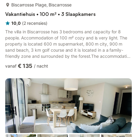
meer...
Biscarrosse Plage, Biscarrosse
Vakantiehuis • 100 m² • 3 Slaapkamers
10,0
(
2
recensies
)
The villa in Biscarrosse has 3 bedrooms and capacity for 8
people. Accommodation of 100 m² cozy and is very light. The
property is located 600 m supermarket, 800 m city, 900 m
sand beach, 3 km golf course and it is located in a a family-
friendly zone and surrounded by the forest.The accommodation
is equipped with the following items: garden, garden furniture,
€ 135
vanaf
/
nacht
fenced garden, terrace, washing machine, childrens area, 1
TV.The independent kitchen, electric, is equipped with
refrigerator, oven, freezer, dishwasher, dishes/cutlery, kitchen
utensils, coffee machine and toaster.