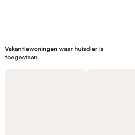
Bespaar tot 10% op veel verblijven
Registreren
met een account.
Vakantiewoningen waar huisdier is
toegestaan