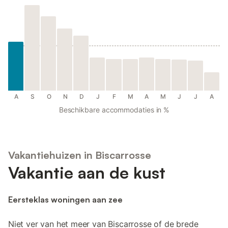
A
S
O
N
D
J
F
M
A
M
J
J
A
Beschikbare accommodaties in %
Vakantiehuizen in Biscarrosse
Vakantie aan de kust
Eersteklas woningen aan zee
Niet ver van het meer van Biscarrosse of de brede