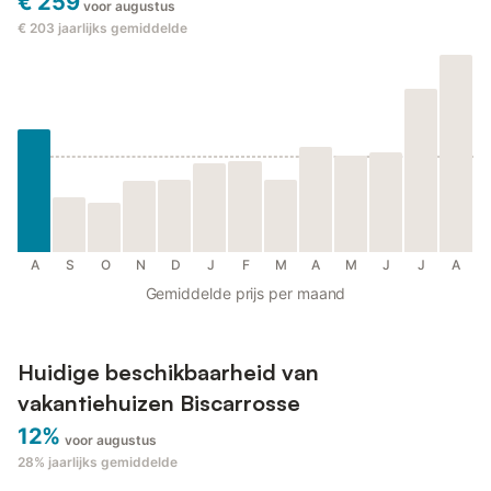
€ 259
voor augustus
€ 203
jaarlijks gemiddelde
A
S
O
N
D
J
F
M
A
M
J
J
A
Gemiddelde prijs per maand
Huidige beschikbaarheid van
vakantiehuizen Biscarrosse
12%
voor augustus
28%
jaarlijks gemiddelde