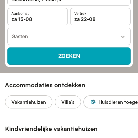
Aankomst
Vertrek
za 15-08
za 22-08
Gasten
ZOEKEN
Accommodaties ontdekken
Vakantiehuizen
Villa’s
Huisdieren toege
Kindvriendelijke vakantiehuizen