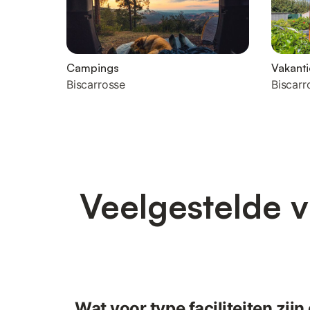
Campings
Vakanti
Biscarrosse
Biscarr
Veelgestelde v
Wat voor type faciliteiten zij