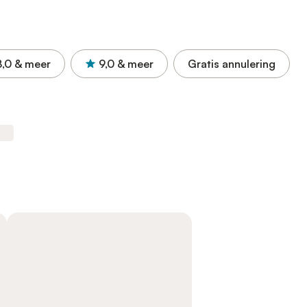
8,0
& meer
9,0
& meer
Gratis annulering