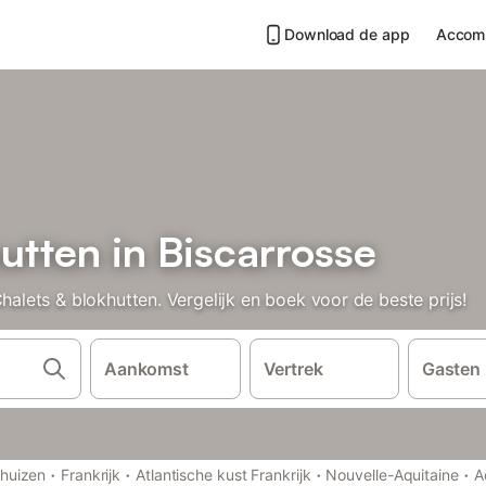
Download de app
Accom
utten in Biscarrosse
ets & blokhutten. Vergelijk en boek voor de beste prijs!
Aankomst
Vertrek
Gasten
·
·
·
·
ehuizen
Frankrijk
Atlantische kust Frankrijk
Nouvelle-Aquitaine
A