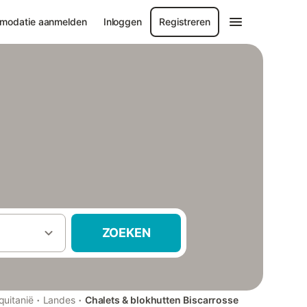
modatie aanmelden
Inloggen
Registreren
ZOEKEN
·
·
quitanië
Landes
Chalets & blokhutten Biscarrosse