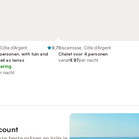
 Côte d’Argent
9,7
Biscarrosse, Côte d’Argent
personen, with tuin and
Chalet voor 4 personen
ell as terras
vanaf
€ 97
per nacht
lering
r nacht
count
ze beste prijzen en krijg je