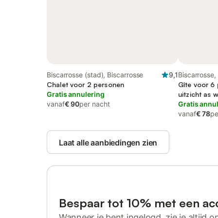
Biscarrosse (stad), Biscarrosse
9,1
Biscarrosse,
Chalet voor 2 personen
Gîte voor 6 
Gratis annulering
uitzicht as w
vanaf
€ 90
per nacht
Gratis annu
vanaf
€ 78
pe
Laat alle aanbiedingen zien
Bespaar tot 10% met een ac
Wanneer je bent ingelogd, zie je altijd on