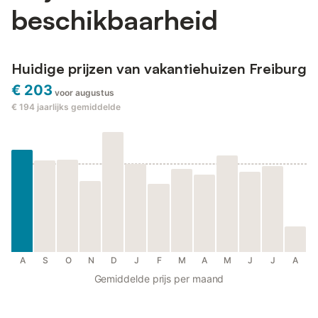
beschikbaarheid
Huidige prijzen van vakantiehuizen Freiburg
€ 203
voor augustus
€ 194
jaarlijks gemiddelde
A
S
O
N
D
J
F
M
A
M
J
J
A
Gemiddelde prijs per maand