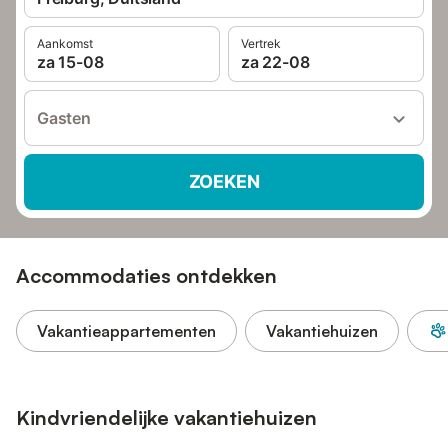
Aankomst
Vertrek
za 15-08
za 22-08
Gasten
ZOEKEN
Accommodaties ontdekken
Vakantieappartementen
Vakantiehuizen
Kindvriendelijke vakantiehuizen