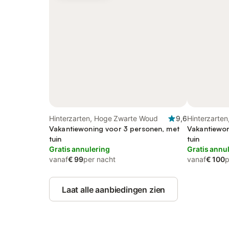
Hinterzarten, Hoge Zwarte Woud
9,6
Hinterzarte
Vakantiewoning voor 3 personen, met
Vakantiewon
tuin
tuin
Gratis annulering
Gratis annu
vanaf
€ 99
per nacht
vanaf
€ 100
p
Laat alle aanbiedingen zien