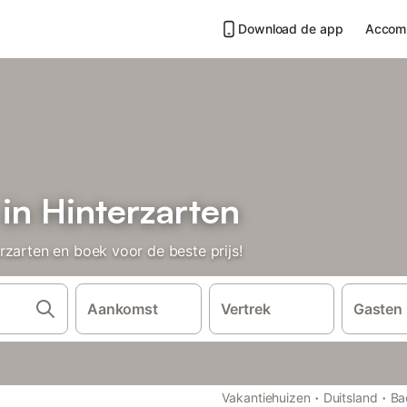
Download de app
Accom
in Hinterzarten
rzarten en boek voor de beste prijs!
Aankomst
Vertrek
Gasten
·
·
Vakantiehuizen
Duitsland
Ba