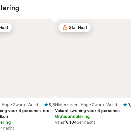
lering
 Host
Star Host
n, Hoge Zwarte Woud
8,6
Hinterzarten, Hoge Zwarte Woud
9
ing voor 4 personen, met
Vakantiewoning voor 4 personen
lkon
Gratis annulering
lering
vanaf
€ 104
per nacht
r nacht