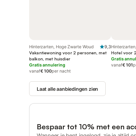
Hinterzarten, Hoge Zwarte Woud
9,3
Hinterzarte
Vakantiewoning voor 2 personen, met
Hotel voor 
balkon, met huisdier
Gratis annu
Gratis annulering
vanaf
€ 101
p
vanaf
€ 100
per nacht
Laat alle aanbiedingen zien
Bespaar tot 10% met een ac
Wanneer je bent ingelogd, zie je altijd on