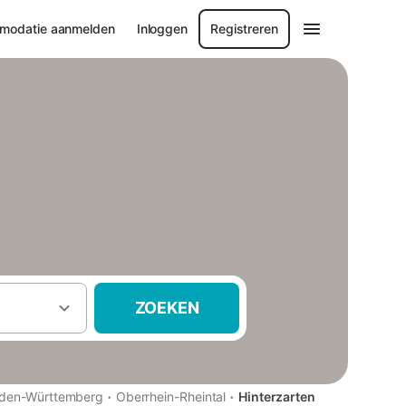
modatie aanmelden
Inloggen
Registreren
ZOEKEN
·
·
den-Württemberg
Oberrhein-Rheintal
Hinterzarten