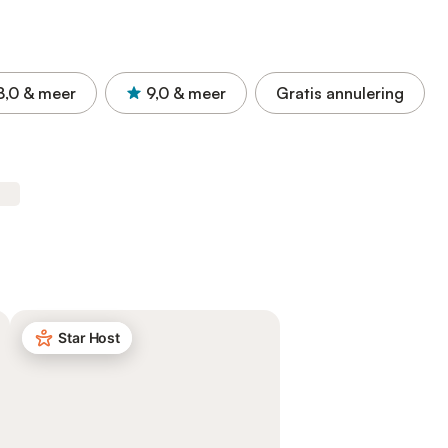
8,0
& meer
9,0
& meer
Gratis annulering
Star Host