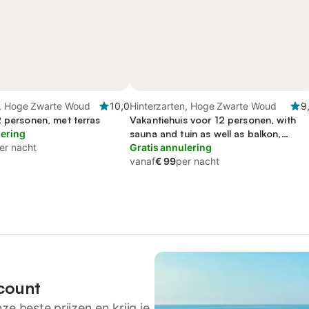
n, Hoge Zwarte Woud
10,0
Hinterzarten, Hoge Zwarte Woud
9
2 personen, met terras
Vakantiehuis voor 12 personen, with
lering
sauna and tuin as well as balkon,
er nacht
kindvriendelijk
Gratis annulering
vanaf
€ 99
per nacht
count
ze beste prijzen en krijg je