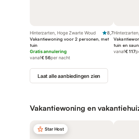
Hinterzarten, Hoge Zwarte Woud
8,7
Hinterzarte
Vakantiewoning voor 2 personen, met
Vakantiewon
tuin
tuin en saun
Gratis annulering
vanaf
€ 117
p
vanaf
€ 56
per nacht
Laat alle aanbiedingen zien
Vakantiewoning en vakantiehui
Star Host