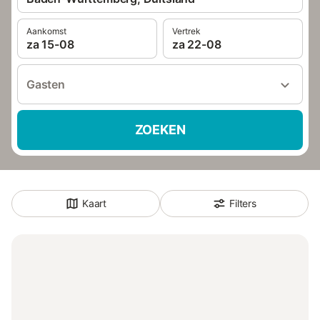
Aankomst
Vertrek
za 15-08
za 22-08
Gasten
ZOEKEN
Kaart
Filters