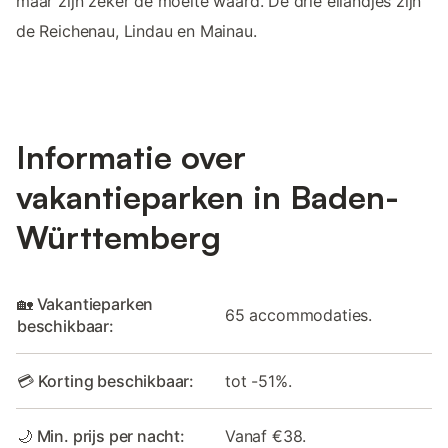
maar zijn zeker de moeite waard. De drie eilandjes zijn
de Reichenau, Lindau en Mainau.
Informatie over
vakantieparken in Baden-
Württemberg
🏡 Vakantieparken
65 accommodaties.
beschikbaar:
💳 Korting beschikbaar:
tot -51%.
🌙 Min. prijs per nacht:
Vanaf €38.