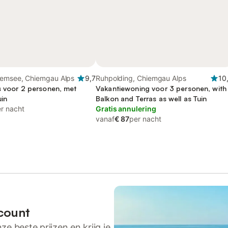
iemsee, Chiemgau Alps
9,7
Ruhpolding, Chiemgau Alps
10
s voor 2 personen, met
Vakantiewoning voor 3 personen, with
uin
Balkon and Terras as well as Tuin
r nacht
Gratis annulering
vanaf
€ 87
per nacht
count
ze beste prijzen en krijg je