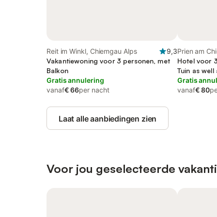
Reit im Winkl, Chiemgau Alps
9,3
Prien am Ch
Vakantiewoning voor 3 personen, met
Hotel voor 
Balkon
Tuin as well
Gratis annulering
Gratis annu
vanaf
€ 66
per nacht
vanaf
€ 80
pe
Laat alle aanbiedingen zien
Voor jou geselecteerde vakant