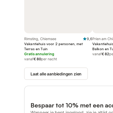
Rimsting, Chiemsee
9,6
Prien am Ch
Vakantiehuis voor 2 personen, met
Vakantiehui
Terras en Tuin
Balkon en T
Gratis annulering
vanaf
€ 82
pe
vanaf
€ 80
per nacht
Laat alle aanbiedingen zien
Bespaar tot 10% met een ac
Wanneer je bent ingelogd, zie je altijd on