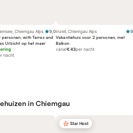
iemsee, Chiemgau Alps
9,0
Inzell, Chiemgau Alps
9
3 personen, with Terras and
Vakantiehuis voor 2 personen, met
 as Uitzicht op het meer
Balkon
lering
vanaf
€ 43
per nacht
r nacht
iehuizen in Chiemgau
Star Host