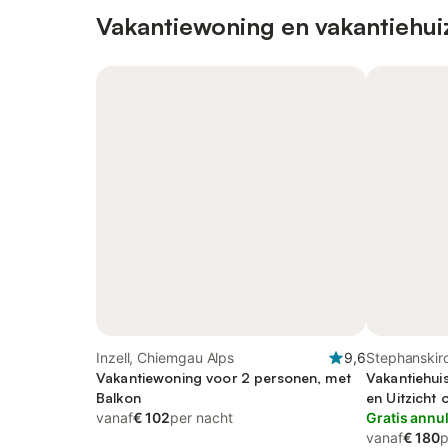
Vakantiewoning en vakantiehui
Inzell, Chiemgau Alps
9,6
Stephanskir
Vakantiewoning voor 2 personen, met
Rosenheim
Vakantiehui
Balkon
en Uitzicht 
vanaf
€ 102
per nacht
Gratis annu
vanaf
€ 180
p