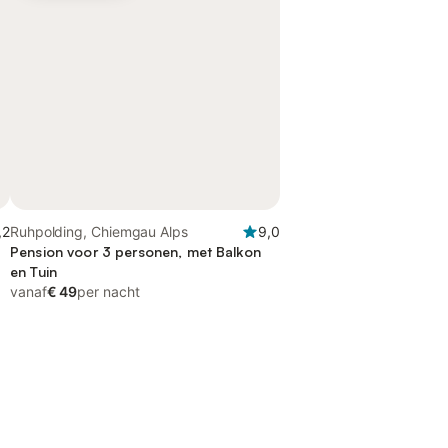
,2
Ruhpolding, Chiemgau Alps
9,0
Pension voor 3 personen, met Balkon
en Tuin
vanaf
€ 49
per nacht