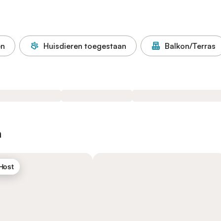
en
Huisdieren toegestaan
Balkon/Terras
n
 Host