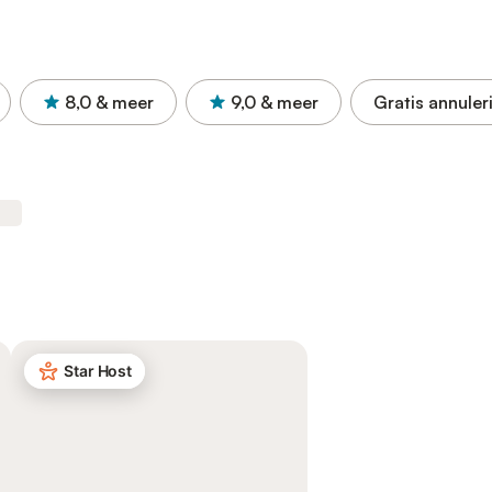
8,0
& meer
9,0
& meer
Gratis annuler
Star Host