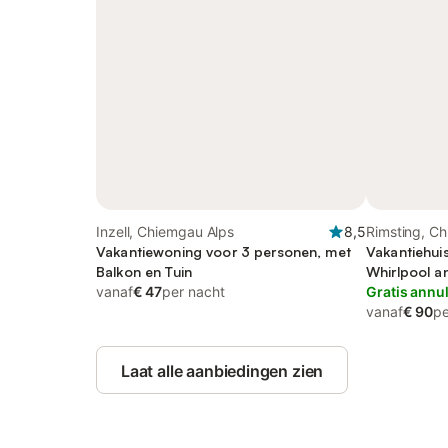
Inzell, Chiemgau Alps
8,5
Rimsting, C
Vakantiewoning voor 3 personen, met
Vakantiehui
Balkon en Tuin
Whirlpool an
vanaf
€ 47
per nacht
Sauna
Gratis annu
vanaf
€ 90
pe
Laat alle aanbiedingen zien