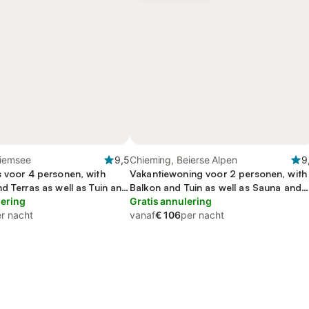
hiemsee
9,5
Chieming, Beierse Alpen
9
s voor 4 personen, with
Vakantiewoning voor 2 personen, with
d Terras as well as Tuin and
Balkon and Tuin as well as Sauna and
lering
Uitzicht op het meer
Gratis annulering
r nacht
vanaf
€ 106
per nacht