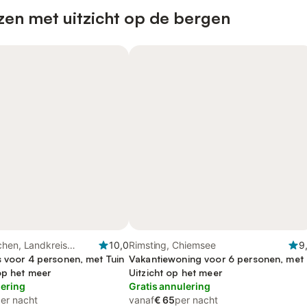
zen met uitzicht op de bergen
chen, Landkreis
10,0
Rimsting, Chiemsee
9
s voor 4 personen, met Tuin
Vakantiewoning voor 6 personen, met
op het meer
Uitzicht op het meer
lering
Gratis annulering
er nacht
vanaf
€ 65
per nacht