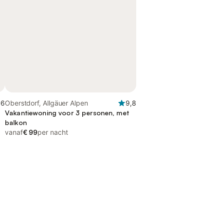
,6
Oberstdorf, Allgäuer Alpen
9,8
Vakantiewoning voor 3 personen, met
balkon
vanaf
€ 99
per nacht