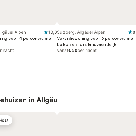
llgäuer Alpen
10,0
Sulzberg, Allgäuer Alpen
8
ing voor 4 personen, met
Vakantiewoning voor 3 personen, met
balkon en tuin, kindvriendelijk
r nacht
vanaf
€ 50
per nacht
ehuizen in Allgäu
 Host