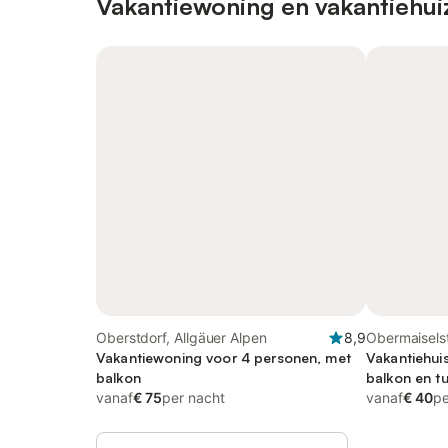
Vakantiewoning en vakantiehui
Oberstdorf, Allgäuer Alpen
8,9
Obermaiselst
Vakantiewoning voor 4 personen, met
Vakantiehui
balkon
balkon en tu
vanaf
€ 75
per nacht
vanaf
€ 40
pe