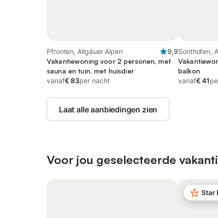
Pfronten, Allgäuer Alpen
9,9
Sonthofen, A
Vakantiewoning voor 2 personen, met
Vakantiewon
sauna en tuin, met huisdier
balkon
vanaf
€ 83
per nacht
vanaf
€ 41
pe
Laat alle aanbiedingen zien
Voor jou geselecteerde vakanti
Star