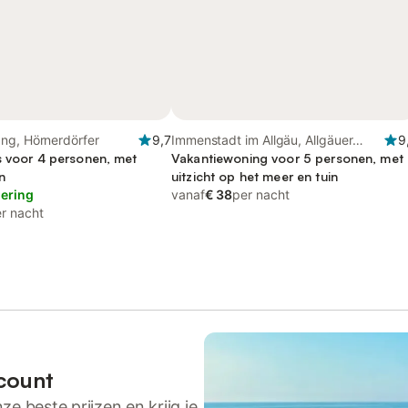
ng, Hörnerdörfer
9,7
Immenstadt im Allgäu, Allgäuer
9
s voor 4 personen, met
Alpen
Vakantiewoning voor 5 personen, met
n
uitzicht op het meer en tuin
lering
vanaf
€ 38
per nacht
r nacht
count
ze beste prijzen en krijg je