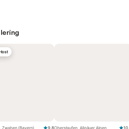
lering
 Host
 Zwaben (Bayern)
9,8
Oberstaufen, Allgäuer Alpen
10