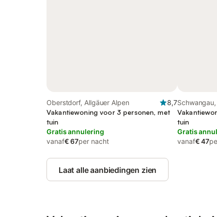
Oberstdorf, Allgäuer Alpen
8,7
Schwangau, 
Vakantiewoning voor 3 personen, met
Vakantiewon
tuin
tuin
Gratis annulering
Gratis annu
vanaf
€ 67
per nacht
vanaf
€ 47
pe
Laat alle aanbiedingen zien