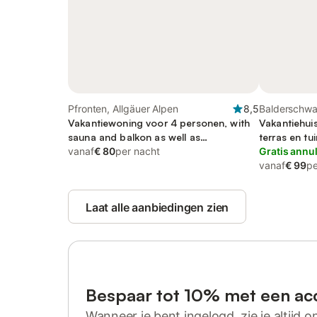
Pfronten, Allgäuer Alpen
8,5
Balderschwa
Vakantiewoning voor 4 personen, with
Vakantiehui
sauna and balkon as well as
terras en tui
balkon/terras
vanaf
€ 80
per nacht
Gratis annu
vanaf
€ 99
pe
Laat alle aanbiedingen zien
Bespaar tot 10% met een ac
Wanneer je bent ingelogd, zie je altijd on