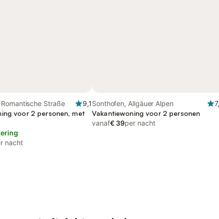
Romantische Straße
9,1
Sonthofen, Allgäuer Alpen
7
ing voor 2 personen, met
Vakantiewoning voor 2 personen
vanaf
€ 39
per nacht
lering
r nacht