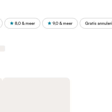
8,0
& meer
9,0
& meer
Gratis annuler