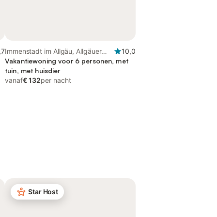
,7
Immenstadt im Allgäu, Allgäuer
10,0
Alpen
Vakantiewoning voor 6 personen, met
tuin, met huisdier
vanaf
€ 132
per nacht
Star Host