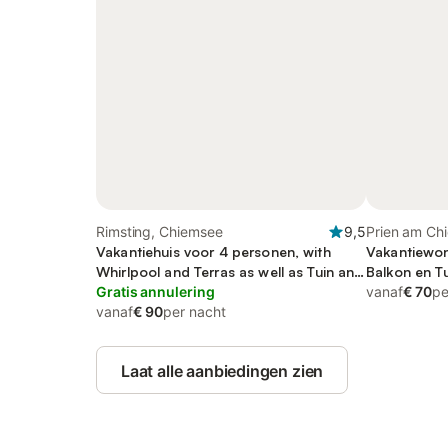
Rimsting, Chiemsee
9,5
Prien am Ch
Vakantiehuis voor 4 personen, with
Alps
Vakantiewon
Whirlpool and Terras as well as Tuin and
Balkon en T
Sauna
Gratis annulering
vanaf
€ 70
pe
vanaf
€ 90
per nacht
Laat alle aanbiedingen zien