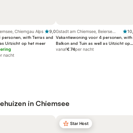
iemsee, Chiemgau Alps
9,0
Gstadt am Chiemsee, Beierse
10
3 personen, with Terras and
Alpen
Vakantiewoning voor 4 personen, with
 as Uitzicht op het meer
Balkon and Tuin as well as Uitzicht op
lering
het meer
vanaf
€ 74
per nacht
r nacht
iehuizen in Chiemsee
Star Host