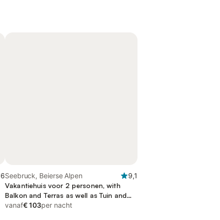
,6
Seebruck, Beierse Alpen
9,1
Vakantiehuis voor 2 personen, with
Balkon and Terras as well as Tuin and
Uitzicht op het meer
vanaf
€ 103
per nacht