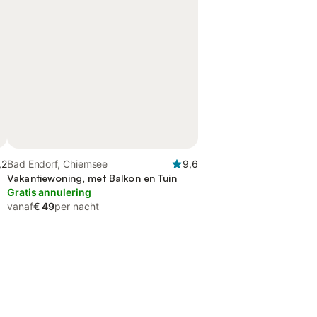
,2
Bad Endorf, Chiemsee
9,6
Vakantiewoning, met Balkon en Tuin
Gratis annulering
vanaf
€ 49
per nacht