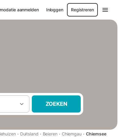
modatie aanmelden
Inloggen
Registreren
ZOEKEN
·
·
·
·
iehuizen
Duitsland
Beieren
Chiemgau
Chiemsee