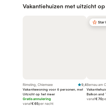
Vakantiehuizen met uitzicht op
Star
Rimsting, Chiemsee
9,4
Bernau am 
Vakantiewoning voor 6 personen, met
Alps
Vakantiehui
Uitzicht op het meer
Balkon and T
Gratis annulering
het meer
vanaf
€ 70
pe
vanaf
€ 65
per nacht