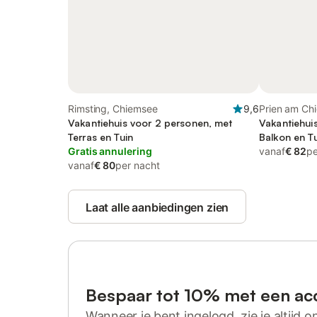
Rimsting, Chiemsee
9,6
Prien am Ch
Vakantiehuis voor 2 personen, met
Vakantiehui
Terras en Tuin
Balkon en T
Gratis annulering
vanaf
€ 82
pe
vanaf
€ 80
per nacht
Laat alle aanbiedingen zien
Bespaar tot 10% met een ac
Wanneer je bent ingelogd, zie je altijd on