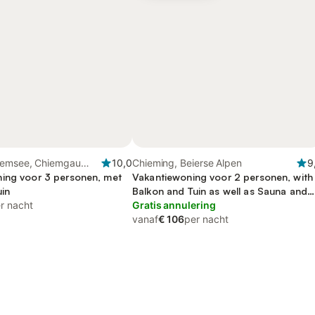
iemsee, Chiemgau
10,0
Chieming, Beierse Alpen
9
ing voor 3 personen, met
Vakantiewoning voor 2 personen, with
uin
Balkon and Tuin as well as Sauna and
r nacht
Uitzicht op het meer
Gratis annulering
vanaf
€ 106
per nacht