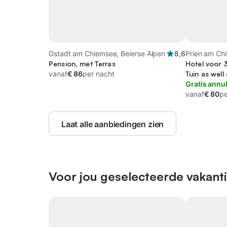
Gstadt am Chiemsee, Beierse Alpen
8,6
Prien am Ch
Pension, met Terras
Hotel voor 
vanaf
€ 86
per nacht
Tuin as well
Gratis annu
vanaf
€ 80
pe
Laat alle aanbiedingen zien
Voor jou geselecteerde vakant