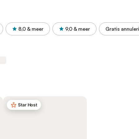
8,0
& meer
9,0
& meer
Gratis annuler
Star Host