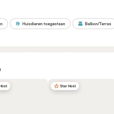
en
Huisdieren toegestaan
Balkon/Terras
n
 Host
Star Host