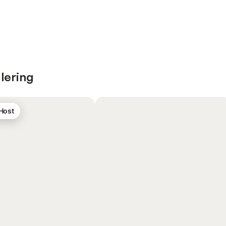
lering
 Host