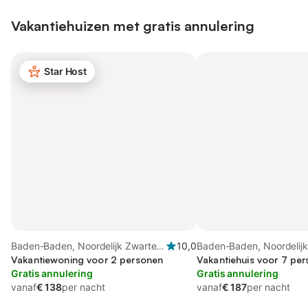
Vakantiehuizen met gratis annulering
Star Host
Baden-Baden, Noordelijk Zwarte
10,0
Baden-Baden, Noordelij
Woud
Vakantiewoning voor 2 personen
Vakantiehuis voor 7 per
Gratis annulering
Gratis annulering
vanaf
€ 138
per nacht
vanaf
€ 187
per nacht