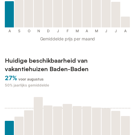
A
S
O
N
D
J
F
M
A
M
J
J
A
Gemiddelde prijs per maand
Huidige beschikbaarheid van
vakantiehuizen Baden-Baden
27%
voor augustus
50%
jaarlijks gemiddelde