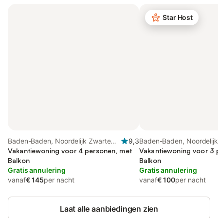
Star Host
Baden-Baden, Noordelijk Zwarte
9,3
Baden-Baden, Noordelij
Woud
Vakantiewoning voor 4 personen, met
Woud
Vakantiewoning voor 3 
Balkon
Balkon
Gratis annulering
Gratis annulering
vanaf
€ 145
per nacht
vanaf
€ 100
per nacht
Laat alle aanbiedingen zien