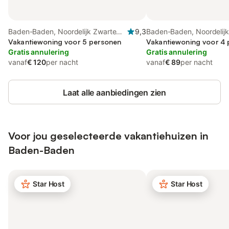
Baden-Baden, Noordelijk Zwarte
9,3
Baden-Baden, Noordelij
Woud
Vakantiewoning voor 5 personen
Woud
Vakantiewoning voor 4
Gratis annulering
Gratis annulering
vanaf
€ 120
per nacht
vanaf
€ 89
per nacht
Laat alle aanbiedingen zien
Voor jou geselecteerde vakantiehuizen in
Baden-Baden
Star Host
Star Host