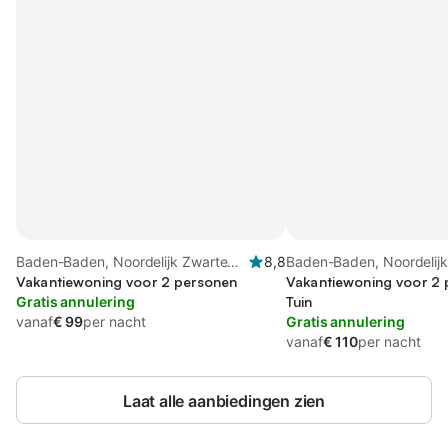
Baden-Baden, Noordelijk Zwarte
8,8
Baden-Baden, Noordelij
Woud
Vakantiewoning voor 2 personen
Woud
Vakantiewoning voor 2 
Gratis annulering
Tuin
vanaf
€ 99
per nacht
Gratis annulering
vanaf
€ 110
per nacht
Laat alle aanbiedingen zien