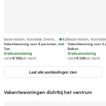
Baden-Baden, Noordelijk Zwarte
9,5
Baden-Baden, Noordelij
Woud
Vakantiewoning voor 4 personen, met
Woud
Vakantiewoning voor 6 
Tuin
Balkon
Gratis annulering
Gratis annulering
vanaf
€ 100
per nacht
vanaf
€ 126
per nacht
Laat alle aanbiedingen zien
Vakantiewoningen dichtbij het centrum