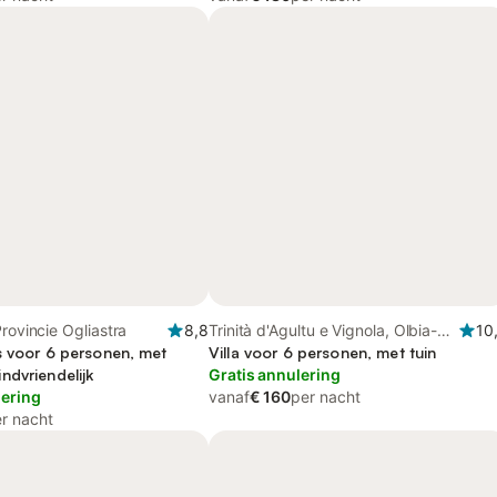
Provincie Ogliastra
8,8
Trinità d'Agultu e Vignola, Olbia-
10
s voor 6 personen, met
Tempio
Villa voor 6 personen, met tuin
ndvriendelijk
Gratis annulering
lering
vanaf
€ 160
per nacht
r nacht