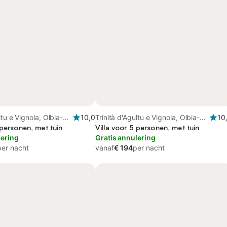
ltu e Vignola, Olbia-
10,0
Trinità d'Agultu e Vignola, Olbia-
10
 personen, met tuin
Tempio
Villa voor 5 personen, met tuin
lering
Gratis annulering
per nacht
vanaf
€ 194
per nacht