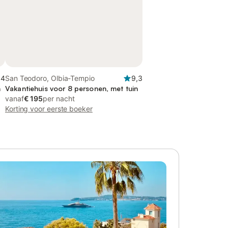
,4
San Teodoro, Olbia-Tempio
9,3
n
Vakantiehuis voor 8 personen, met tuin
vanaf
€ 195
per nacht
Korting voor eerste boeker