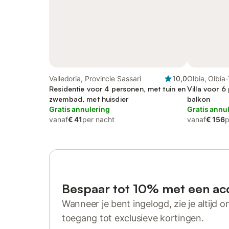
Valledoria, Provincie Sassari
10,0
Olbia, Olbia
Residentie voor 4 personen, met tuin en
Villa voor 6
zwembad, met huisdier
balkon
Gratis annulering
Gratis annu
vanaf
€ 41
per nacht
vanaf
€ 156
p
Bespaar tot 10% met een ac
Wanneer je bent ingelogd, zie je altijd on
toegang tot exclusieve kortingen.