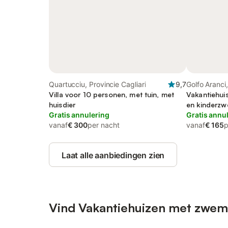
Quartucciu, Provincie Cagliari
9,7
Golfo Aranci
Villa voor 10 personen, met tuin, met
Vakantiehui
huisdier
en kinderz
Gratis annulering
Gratis annu
vanaf
€ 300
per nacht
vanaf
€ 165
p
Laat alle aanbiedingen zien
Vind Vakantiehuizen met zwem