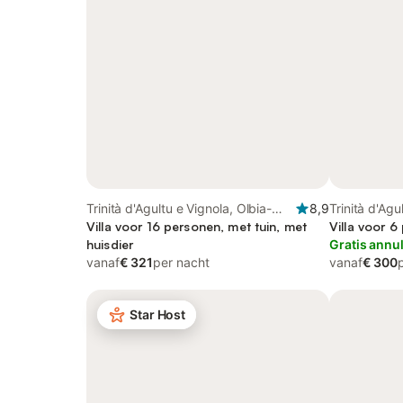
Trinità d'Agultu e Vignola, Olbia-
8,9
Trinità d'Agu
Tempio
Villa voor 16 personen, met tuin, met
Tempio
Villa voor 6
huisdier
Gratis annu
vanaf
€ 321
per nacht
vanaf
€ 300
Star Host