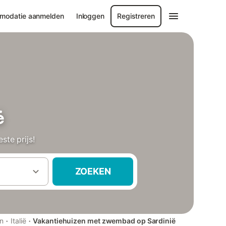
modatie aanmelden
Inloggen
Registreren
ë
te prijs!
ZOEKEN
·
·
en
Italië
Vakantiehuizen met zwembad op Sardinië