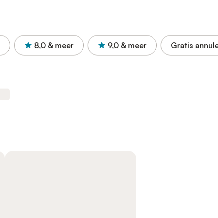
8,0
& meer
9,0
& meer
Gratis annul