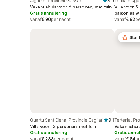
Alghero, Provincie Sassari
8,9
Trinità d'Agu
Vakantiehuis voor 6 personen, met tuin
Tempio
Villa voor 5
Gratis annulering
balkon as w
vanaf
€ 90
per nacht
vanaf
€ 92
pe
Star
Quartu Sant'Elena, Provincie Cagliari
9,1
Tertenia, Pro
Villa voor 12 personen, met tuin
Vakantiehui
Gratis annulering
Gratis annu
vanaf
€ 238
per nacht
vanaf
€ 84
pe