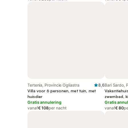
Tertenia, Provincie Ogliastra
8,6
Bari Sardo, 
Villa voor 6 personen, met tuin, met
Vakantiehui
huisdier
zwembad, ki
Gratis annulering
Gratis annu
vanaf
€ 108
per nacht
vanaf
€ 80
pe