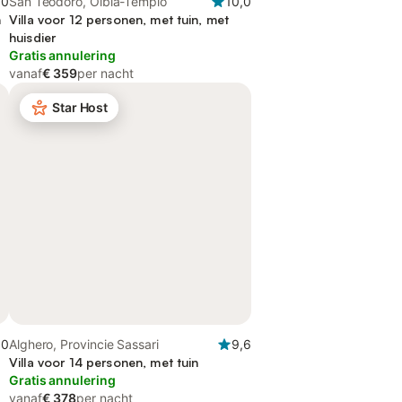
,0
San Teodoro, Olbia-Tempio
10,0
n
Villa voor 12 personen, met tuin, met
huisdier
Gratis annulering
vanaf
€ 359
per nacht
Star Host
,0
Alghero, Provincie Sassari
9,6
Villa voor 14 personen, met tuin
Gratis annulering
vanaf
€ 378
per nacht