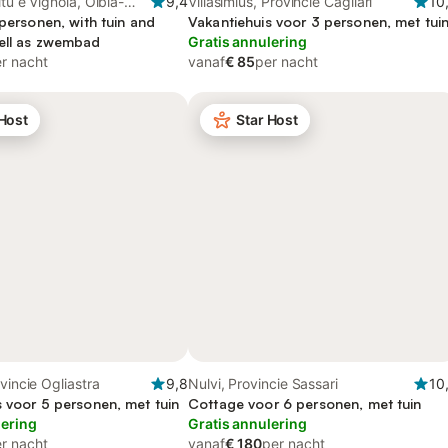
ltu e Vignola, Olbia-
9,4
Villasimius, Provincie Cagliari
10
 personen, with tuin and
Vakantiehuis voor 3 personen, met tui
ell as zwembad
Gratis annulering
r nacht
vanaf
€ 85
per nacht
 Host
Star Host
vincie Ogliastra
9,8
Nulvi, Provincie Sassari
10
s voor 5 personen, met tuin
Cottage voor 6 personen, met tuin
lering
Gratis annulering
r nacht
vanaf
€ 180
per nacht