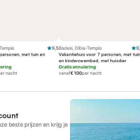
-Tempio
9,5
Badesi, Olbia-Tempio
9
 personen, met tuin en
Vakantiehuis voor 7 personen, met tui
en kinderzwembad, met huisdier
lering
Gratis annulering
er nacht
vanaf
€ 100
per nacht
count
ze beste prijzen en krijg je