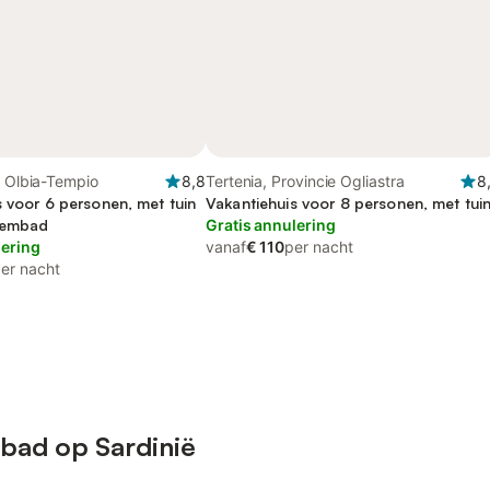
, Olbia-Tempio
8,8
Tertenia, Provincie Ogliastra
8
s voor 6 personen, met tuin
Vakantiehuis voor 8 personen, met tui
wembad
Gratis annulering
lering
vanaf
€ 110
per nacht
er nacht
bad op Sardinië