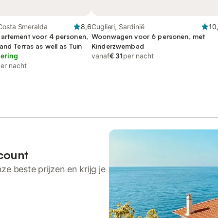
Costa Smeralda
8,6
Cuglieri, Sardinië
10
artement voor 4 personen,
Woonwagen voor 6 personen, met
and Terras as well as Tuin
Kinderzwembad
lering
vanaf
€ 31
per nacht
er nacht
count
ze beste prijzen en krijg je