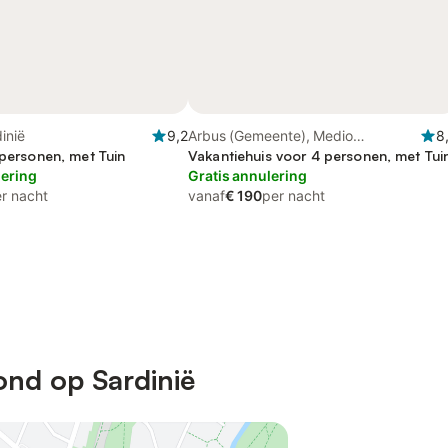
inië
9,2
Arbus (Gemeente), Medio
8
 personen, met Tuin
Campidano
Vakantiehuis voor 4 personen, met Tui
lering
Gratis annulering
r nacht
vanaf
€ 190
per nacht
ond op Sardinië