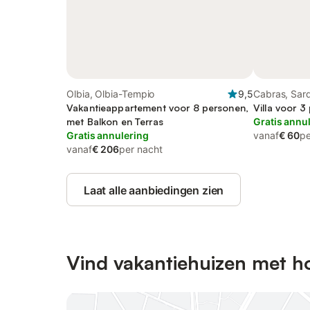
Olbia, Olbia-Tempio
9,5
Cabras, Sard
Vakantieappartement voor 8 personen,
Villa voor 3
met Balkon en Terras
Gratis annu
Gratis annulering
vanaf
€ 60
pe
vanaf
€ 206
per nacht
Laat alle aanbiedingen zien
Vind vakantiehuizen met h