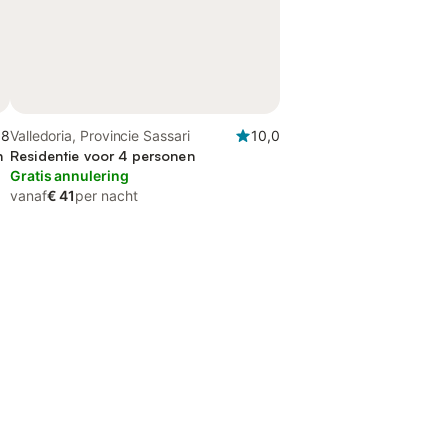
,8
Valledoria, Provincie Sassari
10,0
n
Residentie voor 4 personen
Gratis annulering
vanaf
€ 41
per nacht