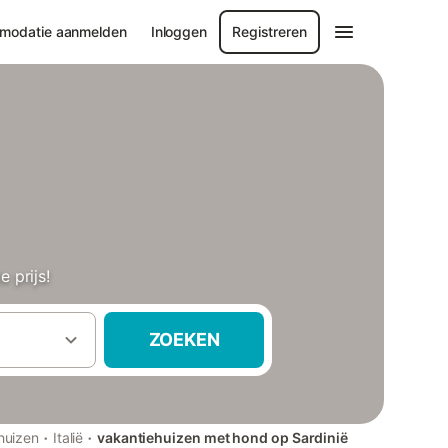
modatie aanmelden
Inloggen
Registreren
 prijs!
ZOEKEN
·
·
huizen
Italië
vakantiehuizen met hond op Sardinië