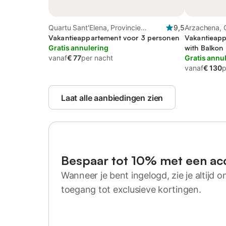
Quartu Sant'Elena, Provincie
9,5
Arzachena, 
Cagliari
Vakantieappartement voor 3 personen
Vakantieapp
Gratis annulering
with Balkon 
vanaf
€ 77
per nacht
Gratis annu
vanaf
€ 130
p
Laat alle aanbiedingen zien
Bespaar tot 10% met een ac
Wanneer je bent ingelogd, zie je altijd on
toegang tot exclusieve kortingen.
Log in of registreer