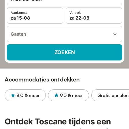
Aankomst
Vertrek
za 15-08
za 22-08
Gasten
ZOEKEN
Accommodaties ontdekken
8,0
& meer
9,0
& meer
Gratis annuler
Ontdek Toscane tijdens een