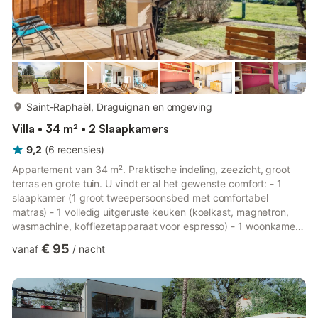
meer...
Saint-Raphaël, Draguignan en omgeving
Villa • 34 m² • 2 Slaapkamers
9,2
(
6
recensies
)
Appartement van 34 m². Praktische indeling, zeezicht, groot
terras en grote tuin. U vindt er al het gewenste comfort: - 1
slaapkamer (1 groot tweepersoonsbed met comfortabel
matras) - 1 volledig uitgeruste keuken (koelkast, magnetron,
wasmachine, koffiezetapparaat voor espresso) - 1 woonkamer
(1 eenpersoonsbed en 1 slaapbank) met een grootbeeld-tv en
€ 95
vanaf
/
nacht
een Netflix-abonnement - 1 badkamer (met bad en douche) en
een apart toilet. Er zijn ook een tuintafel en 5 tuinstoelen
aanwezig om buiten in de schaduw te kunnen eten. Twee
ligstoelen stellen u in staat om te zonnebaden of in de zon te
lezen. ...