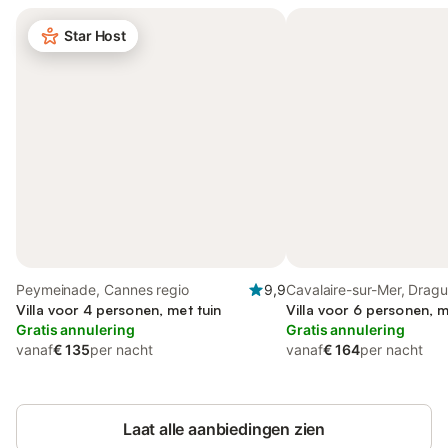
Star Host
Peymeinade, Cannes regio
9,9
Cavalaire-sur-Mer, Drag
Villa voor 4 personen, met tuin
omgeving
Villa voor 6 personen, m
Gratis annulering
Gratis annulering
vanaf
€ 135
per nacht
vanaf
€ 164
per nacht
Laat alle aanbiedingen zien