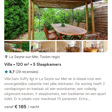
woon-/eetkamer met toegang tot buiten, een moderne v...
meer...
La Seyne-sur-Mer, Toulon regio
Villa • 120 m² • 5 Slaapkamers
8,7
(
29
recensies
)
Villa Sam Suffy ligt in La Seyne sur Mer en is ideaal voor een
onvergetelijke vakantie met jullie dierbaren. De woning heeft 2
verdiepingen en bestaat uit een woonkamer, een volledig
uitgeruste keuken, 5 slaapkamers, een badkamer en een apart
toilet. Er is plaats voor maximaal 10 personen. Extra
voorzieningen zijn wifi met een aparte werkplek voor
€ 165
vanaf
/
nacht
thuiswerken, een tv en een wasmachine. Er is ook een