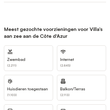
Meest gezochte voorzieningen voor Villa’s
aan zee aan de Côte d'Azur
Zwembad
Internet
(
2.211
)
(
2.645
)
Huisdieren toegestaan
Balkon/Terras
(
1.103
)
(
2.113
)