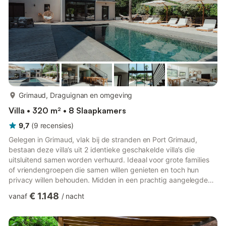
meer...
Grimaud, Draguignan en omgeving
Villa • 320 m² • 8 Slaapkamers
9,7
(
9
recensies
)
Gelegen in Grimaud, vlak bij de stranden en Port Grimaud,
bestaan deze villa’s uit 2 identieke geschakelde villa’s die
uitsluitend samen worden verhuurd. Ideaal voor grote families
of vriendengroepen die samen willen genieten en toch hun
privacy willen behouden. Midden in een prachtig aangelegde
tuin met citrusbomen en mediterrane planten combineren jullie
€ 1.148
vanaf
/
nacht
hier charme, comfort en de levensstijl van de Côte d’Azur. Beide
villa’s bieden samen plaats aan maximaal 16 personen, 8 per
villa. Elke villa heeft op de begane grond een ruime, lichte