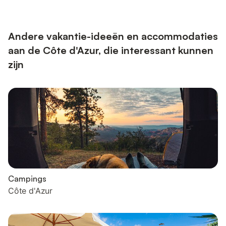
babybedje en een kinderstoel beschikbaar. Buiten vinden jullie
een privétuin, terras, barbecue en een speelplaats. De villa ligt
in een rustige buurt, op loopafstand van een bakker, het
openbaar...
Andere vakantie-ideeën en accommodaties
aan de Côte d'Azur, die interessant kunnen
zijn
Campings
Côte d'Azur