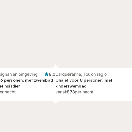
guignan en omgeving
8,0
Carqueiranne, Toulon regio
r 6 personen, met zwembad
Chalet voor 8 personen, met
et huisdier
kinderzwembad
er nacht
vanaf
€ 73
per nacht