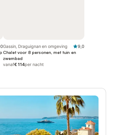
,0
Gassin, Draguignan en omgeving
9,0
op
Chalet voor 8 personen, met tuin en
zwembad
vanaf
€ 114
per nacht