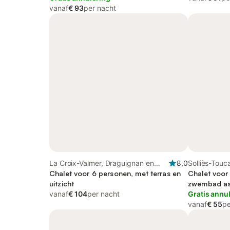
vanaf
€ 93
per nacht
La Croix-Valmer, Draguignan en
8,0
Solliès-Touc
omgeving
Chalet voor 6 personen, met terras en
Chalet voor
uitzicht
zwembad as w
vanaf
€ 104
per nacht
Gratis annu
vanaf
€ 55
pe