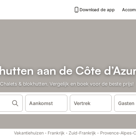
Download de app
Accom
hutten aan de Côte d’Azu
lets & blokhutten. Vergelijk en boek voor de beste prijs!
Aankomst
Vertrek
Gasten
·
·
·
Vakantiehuizen
Frankrijk
Zuid-Frankrijk
Provence-Alpes-C