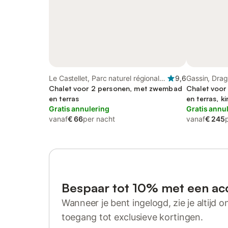
Le Castellet, Parc naturel régional
9,6
Gassin, Dra
de la Sainte-Baume
Chalet voor 2 personen, met zwembad
Chalet voo
en terras
en terras, ki
Gratis annulering
Gratis annu
vanaf
€ 66
per nacht
vanaf
€ 245
Bespaar tot 10% met een ac
Wanneer je bent ingelogd, zie je altijd on
toegang tot exclusieve kortingen.