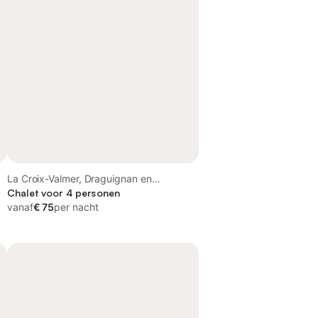
La Croix-Valmer, Draguignan en
omgeving
Chalet voor 4 personen
vanaf
€ 75
per nacht