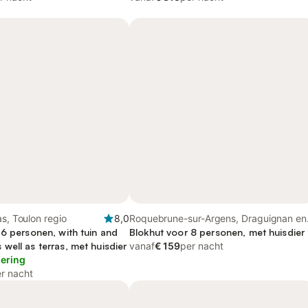
as, Toulon regio
8,0
Roquebrune-sur-Argens, Draguignan en
 6 personen, with tuin and
omgeving
Blokhut voor 8 personen, met huisdier
ell as terras, met huisdier
vanaf
€ 159
per nacht
lering
r nacht