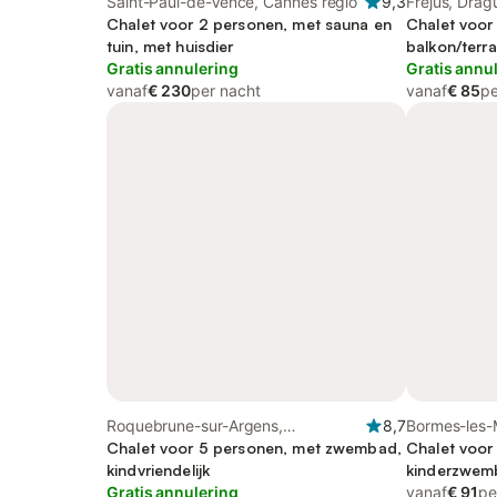
Saint-Paul-de-Vence, Cannes regio
9,3
Frejus, Dra
Chalet voor 2 personen, met sauna en
Chalet voor
tuin, met huisdier
balkon/terra
Gratis annulering
Gratis annu
vanaf
€ 230
per nacht
vanaf
€ 85
pe
Roquebrune-sur-Argens,
8,7
Bormes-les-
Draguignan en omgeving
Chalet voor 5 personen, met zwembad,
Chalet voor
kindvriendelijk
kinderzwem
Gratis annulering
vanaf
€ 91
pe