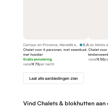
Carnoux-en-Provence, Marseille en
8,4
Les Adrets-d
omgeving
Chalet voor 6 personen, met zwembad,
omgeving
Chalet voor
met huisdier
kinderzwem
Gratis annulering
vanaf
€ 50
pe
vanaf
€ 73
per nacht
Laat alle aanbiedingen zien
Vind Chalets & blokhutten aan 