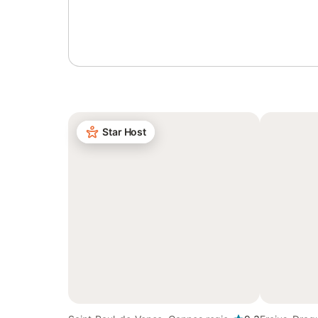
Log in of registreer
Star Host