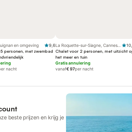
guignan en omgeving
9,6
La Roquette-sur-Siagne, Cannes
10
r 5 personen, met zwembad
regio
Chalet voor 2 personen, met uitzicht 
ndvriendelijk
het meer en tuin
lering
Gratis annulering
per nacht
vanaf
€ 97
per nacht
count
ze beste prijzen en krijg je