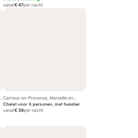
vanaf
€ 47
per nacht
Carnoux-en-Provence, Marseille en
omgeving
Chalet voor 6 personen, met huisdier
vanaf
€ 39
per nacht