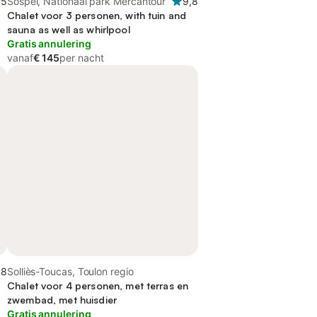
,5
Sospel, Nationaal park Mercantour
9,8
Chalet voor 3 personen, with tuin and
sauna as well as whirlpool
Gratis annulering
vanaf
€ 145
per nacht
,8
Solliès-Toucas, Toulon regio
Chalet voor 4 personen, met terras en
zwembad, met huisdier
Gratis annulering