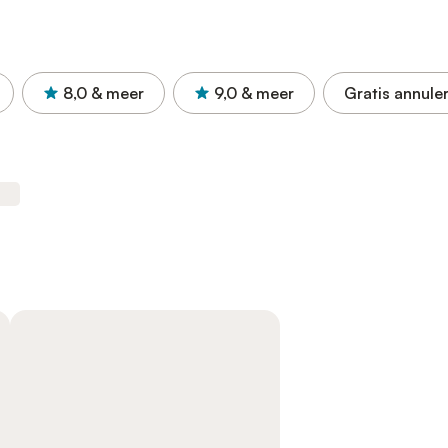
8,0
& meer
9,0
& meer
Gratis annule