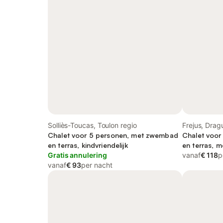
Solliès-Toucas, Toulon regio
Frejus, Dra
Chalet voor 5 personen, met zwembad
Chalet voo
en terras, kindvriendelijk
en terras, m
Gratis annulering
vanaf
€ 118
p
vanaf
€ 93
per nacht