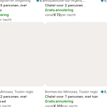
guignan en omgeving
8,6
Roquebrune-sur-Argens,
9
 5 personen, met
Draguignan en omgeving
Chalet voor 2 personen
s
Gratis annulering
lering
vanaf
€ 72
per nacht
r nacht
Mimosas, Toulon regio
Bormes-les-Mimosas, Toulon regio
8
 2 personen, met
Chalet voor 7 personen, met tuin
bad
Gratis annulering
r nacht
vanaf
€ 315
per nacht