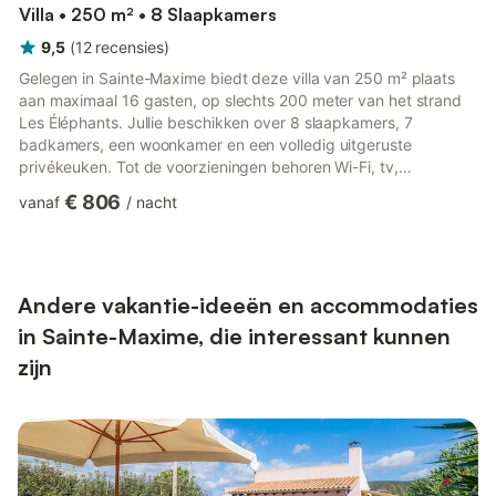
Villa • 250 m² • 8 Slaapkamers
9,5
(
12
recensies
)
Gelegen in Sainte-Maxime biedt deze villa van 250 m² plaats
aan maximaal 16 gasten, op slechts 200 meter van het strand
Les Éléphants. Jullie beschikken over 8 slaapkamers, 7
badkamers, een woonkamer en een volledig uitgeruste
privékeuken. Tot de voorzieningen behoren Wi-Fi, tv,
airconditioning, wasmachine, droger, video on demand, sauna
€ 806
vanaf
/
nacht
en een privé-whirlpool. Voor gezinnen zijn er 2 kinderstoelen en
2 babybedjes aanwezig, en de woning is volledig drempelvrij.
Buiten wacht een privé tuin met een infinity pool, spa, patio,
jeu-de-boulesbaan en een buitenkeuken met plancha. Er zijn 2
overdek...
Andere vakantie-ideeën en accommodaties
in Sainte-Maxime, die interessant kunnen
zijn