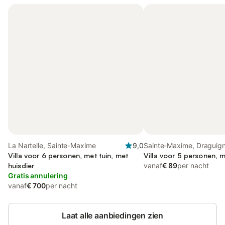
La Nartelle, Sainte-Maxime
9,0
Sainte-Maxime, Draguig
Villa voor 6 personen, met tuin, met
omgeving
Villa voor 5 personen, m
huisdier
vanaf
€ 89
per nacht
Gratis annulering
vanaf
€ 700
per nacht
Laat alle aanbiedingen zien