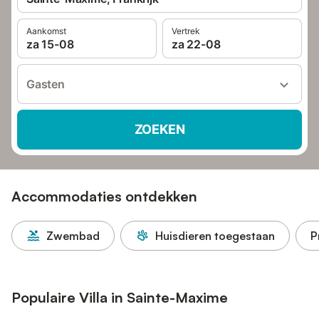
Aankomst
Vertrek
za 15-08
za 22-08
Gasten
ZOEKEN
Accommodaties ontdekken
Zwembad
Huisdieren toegestaan
P
Populaire Villa in Sainte-Maxime