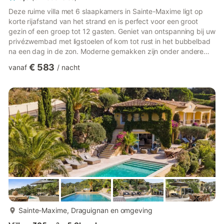
Deze ruime villa met 6 slaapkamers in Sainte-Maxime ligt op
korte rijafstand van het strand en is perfect voor een groot
gezin of een groep tot 12 gasten. Geniet van ontspanning bij uw
privézwembad met ligstoelen of kom tot rust in het bubbelbad
na een dag in de zon. Moderne gemakken zijn onder andere
een bar, wasmachine en droger, evenals parkeergelegenheid,
€ 583
vanaf
/
nacht
een kinderstoel en een kinderbedje voor extra gemak. De villa
beschikt over een grote omheinde tuin – ideaal voor kinderen
om buiten te spelen of te ontspannen – en een privéterras met
een barbecue voor gezellige diners in de buitenluc...
meer...
Sainte-Maxime, Draguignan en omgeving