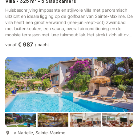
Villa • 325 m² • 5 Slaapkamers
Huisbeschrijving Imposante en stijlvolle villa met panoramisch
uitzicht en ideale ligging op de golfbaan van Sainte-Maxime. De
villa heeft een groot verwarmd (mei-juni-sept-oct) zwembad
met buitenkeuken, een sauna, overal airconditioning en de
mooiste terrassen met luxe tuinmeubilair. Het strekt zich uit over
2 verdiepingen en is voorzien van een modern interieur met
€ 987
vanaf
/
nacht
aparte tv kamer (inclusief smart tv) en zelfs een sauna. Wat een
luxe!De villa ligt op 5 (auto) minuutjes rijden van de gezellige
badplaats Sainte-Maxime en het strand La Nartelle. Langs de
kust heb je de keuze uit de mooiste r...
meer...
La Nartelle, Sainte-Maxime