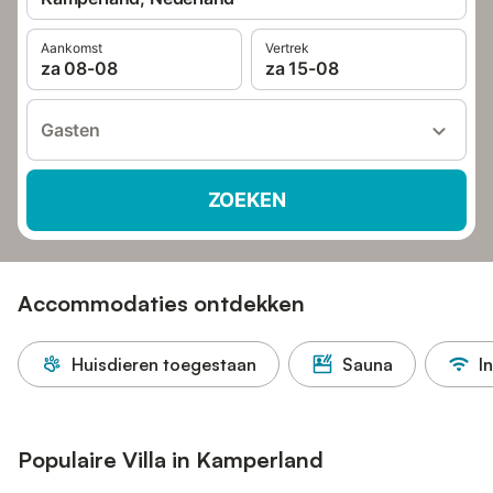
Aankomst
Vertrek
za 08-08
za 15-08
Gasten
ZOEKEN
Accommodaties ontdekken
Huisdieren toegestaan
Sauna
I
Populaire Villa in Kamperland