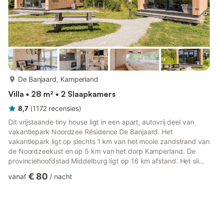
meer...
De Banjaard, Kamperland
Villa • 28 m² • 2 Slaapkamers
8,7
(
1172
recensies
)
Dit vrijstaande tiny house ligt in een apart, autovrij deel van
vakantiepark Noordzee Résidence De Banjaard. Het
vakantiepark ligt op slechts 1 km van het mooie zandstrand van
de Noordzeekust en op 5 km van het dorp Kamperland. De
provinciehoofdstad Middelburg ligt op 16 km afstand. Het slim
ingerichte tiny house is precies wat het belooft: een relatief
€ 80
vanaf
/
nacht
kleine accommodatie, maar volledig uitgerust. Er is voldoende
ruimte voor twee personen. In de woonkamer vindt u een
zit-/eethoek en een tv met streamingfunctie. De open
kitchenette is onder andere voorzien van een vaatwasser en