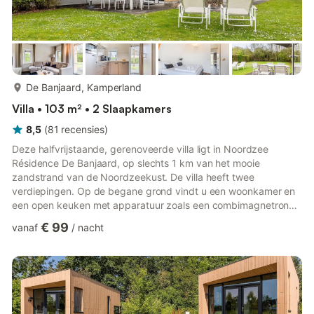
meer...
De Banjaard, Kamperland
Villa • 103 m² • 2 Slaapkamers
8,5
(
81
recensies
)
Deze halfvrijstaande, gerenoveerde villa ligt in Noordzee
Résidence De Banjaard, op slechts 1 km van het mooie
zandstrand van de Noordzeekust. De villa heeft twee
verdiepingen. Op de begane grond vindt u een woonkamer en
een open keuken met apparatuur zoals een combimagnetron
en een vaatwasser. Er is een apart toilet in de hal. Boven zijn er
€ 99
vanaf
/
nacht
twee slaapkamers, waarvan één met twee eenpersoonsbedden
in een tweepersoonsopstelling en één eenpersoonsbed, en nog
een slaapkamer met twee eenpersoonsbedden. Er is ook een
badkamer met een douche of bad, toilet en een heerlijke
traditionele sauna. Per...