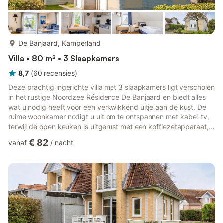
meer...
De Banjaard, Kamperland
Villa • 80 m² • 3 Slaapkamers
8,7
(
60
recensies
)
Deze prachtig ingerichte villa met 3 slaapkamers ligt verscholen
in het rustige Noordzee Résidence De Banjaard en biedt alles
wat u nodig heeft voor een verkwikkend uitje aan de kust. De
ruime woonkamer nodigt u uit om te ontspannen met kabel-tv,
terwijl de open keuken is uitgerust met een koffiezetapparaat,
een koelkast met vriesvak en opbergruimte - perfect voor een
€ 82
vanaf
/
nacht
langer verblijf. Boven zorgen drie gezellige slaapkamers met
boxspringbedden voor een goede nachtrust, terwijl de
badkamer is voorzien van een bad of douche. Geniet van uw
kopje koffie in de ochtend of een glas wijn in de avon...