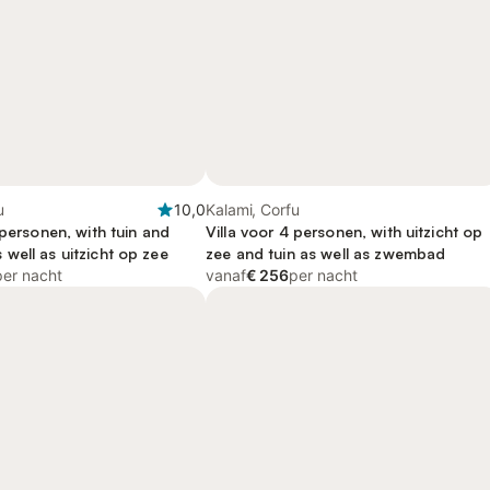
u
10,0
Kalami, Corfu
 personen, with tuin and
Villa voor 4 personen, with uitzicht op
well as uitzicht op zee
zee and tuin as well as zwembad
per nacht
vanaf
€ 256
per nacht