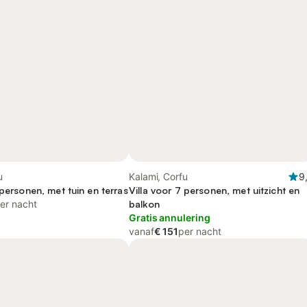
u
Kalami, Corfu
9
 personen, met tuin en terras
Villa voor 7 personen, met uitzicht en
er nacht
balkon
Gratis annulering
vanaf
€ 151
per nacht