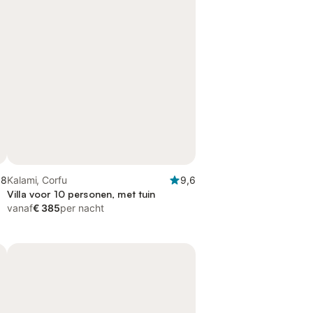
,8
Kalami, Corfu
9,6
Villa voor 10 personen, met tuin
vanaf
€ 385
per nacht