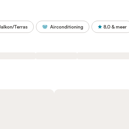
Balkon/Terras
Airconditioning
8,0
& meer