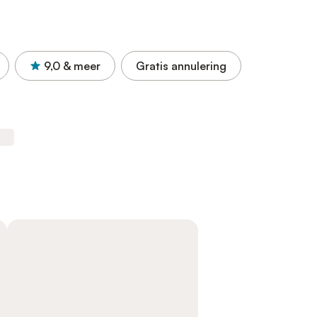
9,0
& meer
Gratis annulering