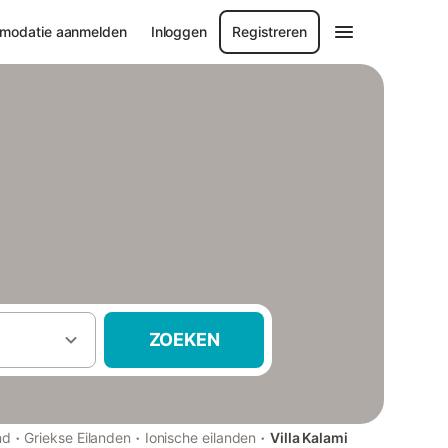
modatie aanmelden
Inloggen
Registreren
ZOEKEN
·
·
·
nd
Griekse Eilanden
Ionische eilanden
Villa Kalami