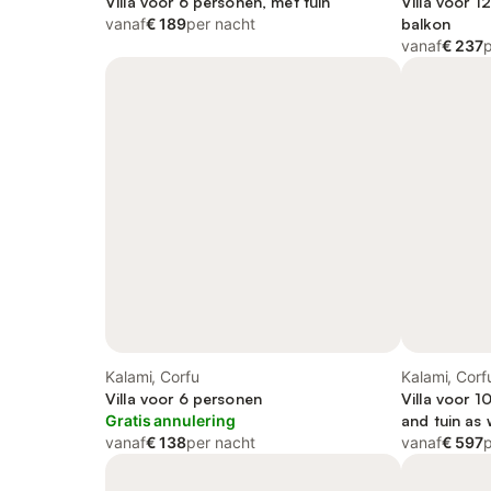
Villa voor 6 personen, met tuin
Villa voor 1
vanaf
€ 189
per nacht
balkon
vanaf
€ 237
Kalami, Corfu
Kalami, Corf
Villa voor 6 personen
Villa voor 
Gratis annulering
and tuin as 
vanaf
€ 138
per nacht
vanaf
€ 597