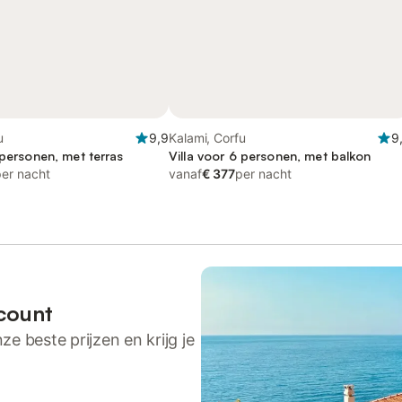
u
9,9
Kalami, Corfu
9
 personen, met terras
Villa voor 6 personen, met balkon
per nacht
vanaf
€ 377
per nacht
count
ze beste prijzen en krijg je