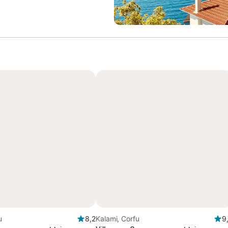
u
8,2
Kalami, Corfu
9