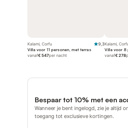
Kalami, Corfu
9,3
Kalami, Corf
Villa voor 11 personen, met terras
Villa voor 8
vanaf
€ 547
per nacht
vanaf
€ 278
Bespaar tot 10% met een ac
Wanneer je bent ingelogd, zie je altijd on
toegang tot exclusieve kortingen.
Log in of registreer