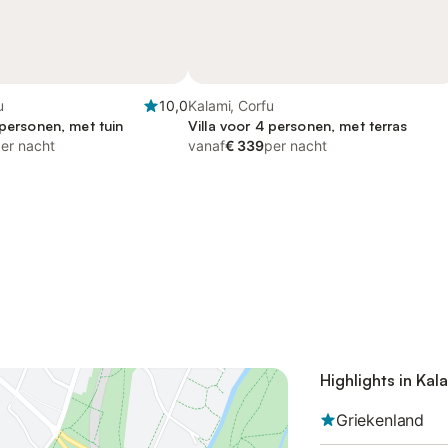
u
10,0
Kalami, Corfu
 personen, met tuin
Villa voor 4 personen, met terras
er nacht
vanaf
€ 339
per nacht
Highlights in Kal
Griekenland