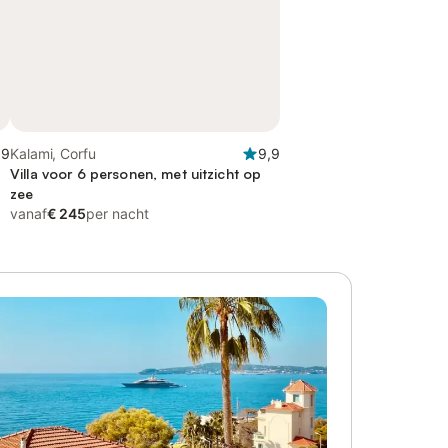
,9
Kalami, Corfu
9,9
Villa voor 6 personen, met uitzicht op
zee
vanaf
€ 245
per nacht