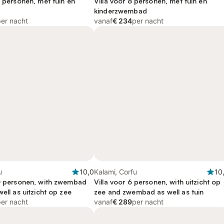
2 personen, met tuin en
Villa voor 8 personen, met tuin en
kinderzwembad
per nacht
vanaf
€ 234
per nacht
u
10,0
Kalami, Corfu
10
10 personen, with zwembad
Villa voor 6 personen, with uitzicht op
well as uitzicht op zee
zee and zwembad as well as tuin
per nacht
vanaf
€ 289
per nacht