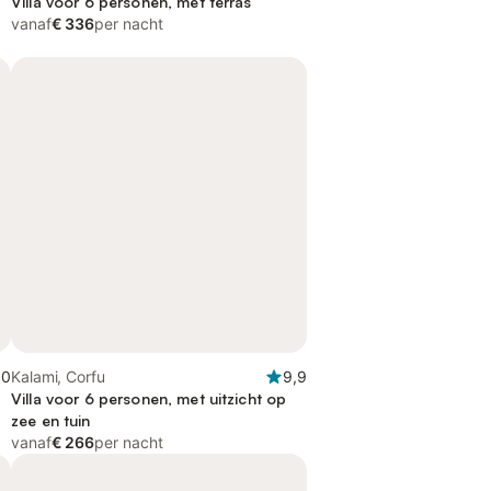
Villa voor 6 personen, met terras
vanaf
€ 336
per nacht
,0
Kalami, Corfu
9,9
Villa voor 6 personen, met uitzicht op
zee en tuin
vanaf
€ 266
per nacht