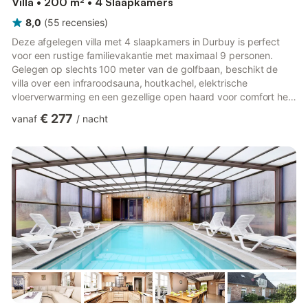
Villa • 200 m² • 4 Slaapkamers
8,0
(
55
recensies
)
Deze afgelegen villa met 4 slaapkamers in Durbuy is perfect
voor een rustige familievakantie met maximaal 9 personen.
Gelegen op slechts 100 meter van de golfbaan, beschikt de
villa over een infraroodsauna, houtkachel, elektrische
vloerverwarming en een gezellige open haard voor comfort het
hele jaar door. De villa heeft een volledig uitgeruste keuken,
€ 277
vanaf
/
nacht
twee badkamers (waarvan één met een bubbelbad) en een
ruime woonkamer. Buiten kunt u genieten van een barbecue op
het privéterras of ontspannen in de tuin. Een kinderbedje,
kinderstoel en kinderbed zijn beschikbaar tegen een kleine
vergoeding...