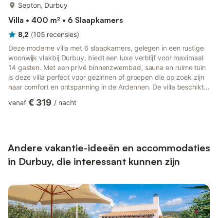
meer...
Septon, Durbuy
Villa • 400 m² • 6 Slaapkamers
8,2
(
105
recensies
)
Deze moderne villa met 6 slaapkamers, gelegen in een rustige
woonwijk vlakbij Durbuy, biedt een luxe verblijf voor maximaal
14 gasten. Met een privé binnenzwembad, sauna en ruime tuin
is deze villa perfect voor gezinnen of groepen die op zoek zijn
naar comfort en ontspanning in de Ardennen. De villa beschikt
over een lichte woon- en eetkamer met een comfortabele bank
€ 319
vanaf
/
nacht
en open haard, een volledig uitgeruste keuken en een eettafel
voor 14 personen. De goed opgemaakte bedden, handdoeken
en douchegel zorgen voor een gastvrije sfeer. Geniet buiten van
het grote terras met barbecue en een panorami...
Andere vakantie-ideeën en accommodaties
in Durbuy, die interessant kunnen zijn