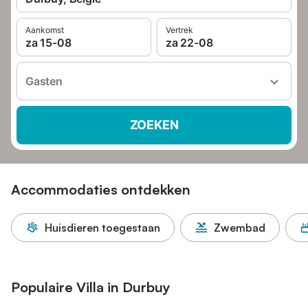
Aankomst
Vertrek
za 15-08
za 22-08
Gasten
ZOEKEN
Accommodaties ontdekken
Huisdieren toegestaan
Zwembad
Populaire Villa in Durbuy