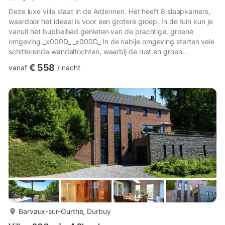
Deze luxe villa staat in de Ardennen. Het heeft 8 slaapkamers,
waardoor het ideaal is voor een grotere groep. In de tuin kun je
vanuit het bubbelbad genieten van de prachtige, groene
omgeving._x000D_ _x000D_ In de nabije omgeving starten vele
schitterende wandeltochten, waarbij de rust en groen
gegarandeerd zijn. Ben je wat sportiever aangelegd en wil je
€ 558
vanaf
/
nacht
meer actie? Neem dan je mountainbike mee en volg een van de
uitgezette routes, huur een kajak of ga raften op de Ourthe. Als
je graag kastelen of kerken bezoekt, kun je je hart ophalen in
de steden Houffalize of La Roche-en-Ardenne._x000D_ ...
meer...
Barvaux-sur-Ourthe, Durbuy