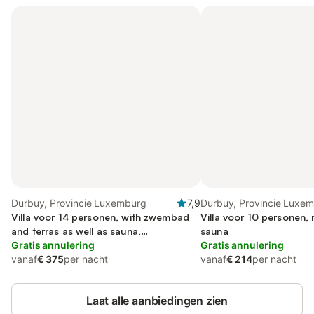
Durbuy, Provincie Luxemburg
7,9
Durbuy, Provincie Luxe
Villa voor 14 personen, with zwembad
Villa voor 10 personen,
and terras as well as sauna,
sauna
kindvriendelijk
Gratis annulering
Gratis annulering
vanaf
€ 375
per nacht
vanaf
€ 214
per nacht
Laat alle aanbiedingen zien