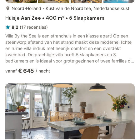
meer...
Noord-Holland - Kust van de Noordzee, Nederlandse kust
Huisje Aan Zee • 400 m² • 5 Slaapkamers
8,2
(
17
recensies
)
Villa By the Sea is een strandhuis in een klasse apart! Op een
steenworp afstand van het strand maakt deze moderne, lichte
en ruime villa indruk met heerlijk comfort en een overdekt
zwembad. De prachtige villa heeft 5 slaapkamers en 3
badkamers en is ideaal voor grote gezinnen of twee families die
willen genieten van een luxe strandvakantie.De ruime
€ 645
vanaf
/
nacht
woonkamer met open haard bevindt zich op de eerste
verdieping. Wat meteen opvalt zijn de zeer hoge plafonds en
de grote ramen. Mooie kunstobjecten en voorwerpen uit de
natuur, sieren deze grote lichte kamer. De comfortabele zithoek
heeft een fla...