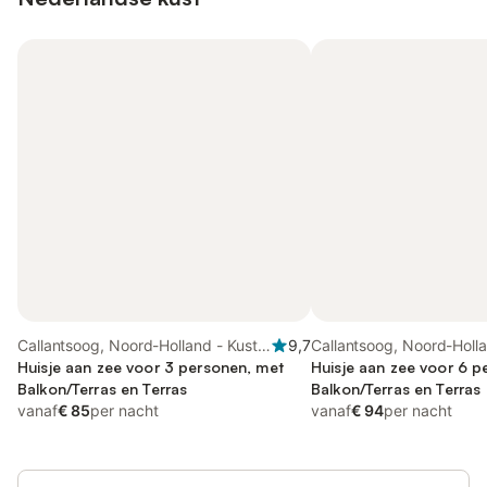
Callantsoog, Noord-Holland - Kust
9,7
Callantsoog, Noord-Holla
van de Noordzee
Huisje aan zee voor 3 personen, met
van de Noordzee
Huisje aan zee voor 6 p
Balkon/Terras en Terras
Balkon/Terras en Terras
vanaf
€ 85
per nacht
vanaf
€ 94
per nacht