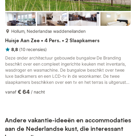
meer...
Hollum, Nederlandse waddeneilanden
Huisje Aan Zee • 4 Pers. • 2 Slaapkamers
8,8
(
10
recensies
)
Deze onder architectuur gebouwde bungalow De Branding
beschikt over een compleet ingerichte keuken met inventaris,
wasdroger en wasmachine. De bungalow beschikt over twee
luxe badkamers en een LCD-tv in de woonkamer. De twee
slaapkamers beschikken over een tv en het terras is uitgerust
met een tuinset. Enkele woningen zijn uitgerust met een luxe
€ 64
vanaf
/
nacht
windscherm. De beschrijvingen, afbeeldingen, specificaties en
plattegronden van de accommodatie kunnen worden
gewijzigd. In sommige accommodaties zijn maximaal twee
huisdieren per accommodatie toegestaan, op aanvraag. Als u
uw huisdier wilt meenemen...
Andere vakantie-ideeën en accommodaties
aan de Nederlandse kust, die interessant