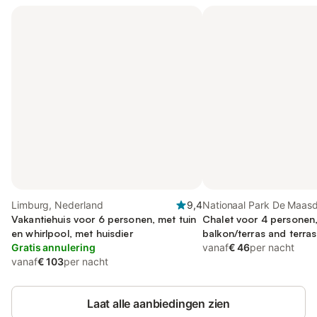
Limburg, Nederland
9,4
Nationaal Park De Maasd
Vakantiehuis voor 6 personen, met tuin
Limburg
Chalet voor 4 personen,
en whirlpool, met huisdier
balkon/terras and terras
Gratis annulering
uitzicht op het meer an
vanaf
€ 46
per nacht
vanaf
€ 103
per nacht
Laat alle aanbiedingen zien