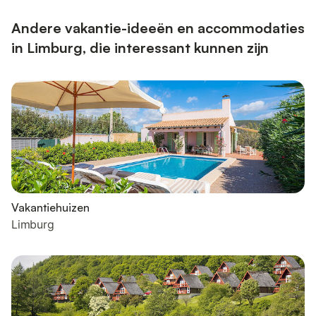
geparkeerd op de centrale parkeerplaats. Er is gratis wifi.In
sommi...
Andere vakantie-ideeën en accommodaties
in Limburg, die interessant kunnen zijn
Vakantiehuizen
Limburg