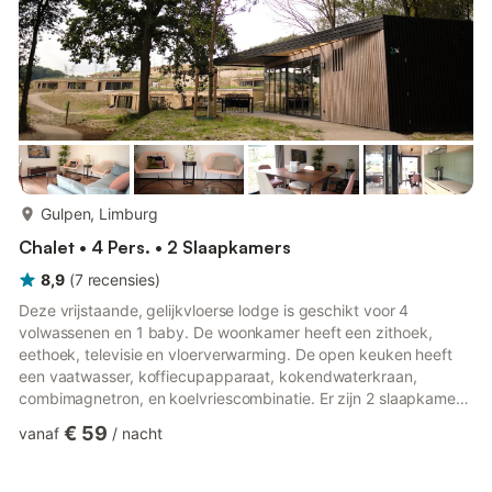
meer...
Gulpen, Limburg
Chalet • 4 Pers. • 2 Slaapkamers
8,9
(
7
recensies
)
Deze vrijstaande, gelijkvloerse lodge is geschikt voor 4
volwassenen en 1 baby. De woonkamer heeft een zithoek,
eethoek, televisie en vloerverwarming. De open keuken heeft
een vaatwasser, koffiecupapparaat, kokendwaterkraan,
combimagnetron, en koelvriescombinatie. Er zijn 2 slaapkamers
met elk 2 eenpersoonsbedden. De bedden zijn extra lang,
€ 59
vanaf
/
nacht
namelijk 210cm. De badkamer heeft een inloopregendouche en
vloerverwarming. Er is een apart toilet. De lodge heeft een tuin
met een deels overdekt terras met tuinmeubilair. Er kan worden