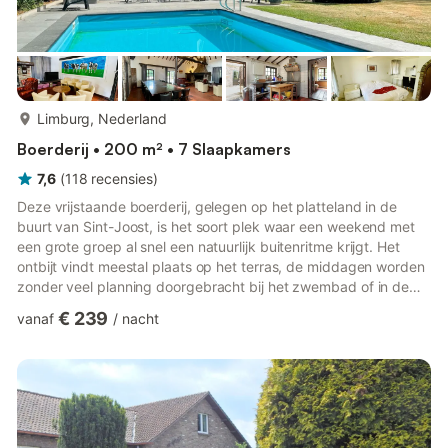
meer...
Limburg, Nederland
Boerderij • 200 m² • 7 Slaapkamers
7,6
(
118
recensies
)
Deze vrijstaande boerderij, gelegen op het platteland in de
buurt van Sint-Joost, is het soort plek waar een weekend met
een grote groep al snel een natuurlijk buitenritme krijgt. Het
ontbijt vindt meestal plaats op het terras, de middagen worden
zonder veel planning doorgebracht bij het zwembad of in de
tuin, en de avonden lopen vaak uit tot laat bij de open haard
€ 239
vanaf
/
nacht
zodra het wat afkoelt. Met ruimte voor maximaal 16 gasten in
zeven slaapkamers is de accommodatie bijzonder geschikt
voor grote families en vriendengroepen die op zoek zijn naar
ruimte, privacy en een rustiger tempo, zonder zich ...