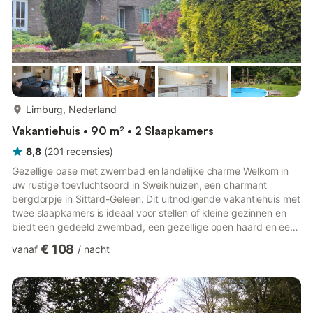
meer...
Limburg, Nederland
Vakantiehuis • 90 m² • 2 Slaapkamers
8,8
(
201
recensies
)
Gezellige oase met zwembad en landelijke charme Welkom in
uw rustige toevluchtsoord in Sweikhuizen, een charmant
bergdorpje in Sittard-Geleen. Dit uitnodigende vakantiehuis met
twee slaapkamers is ideaal voor stellen of kleine gezinnen en
biedt een gedeeld zwembad, een gezellige open haard en een
privéterras voor uw ochtendkoffie of avondbarbecue. Het
€ 108
vanaf
/
nacht
warme, moderne interieur beschikt over een volledig uitgeruste
keuken, comfortabele bedden en doordachte details zoals
airconditioning en kindervoorzieningen. Ontdek de natuur,
kastelen en verborgen pareltjes Stap naar buiten en u bent
omringd...