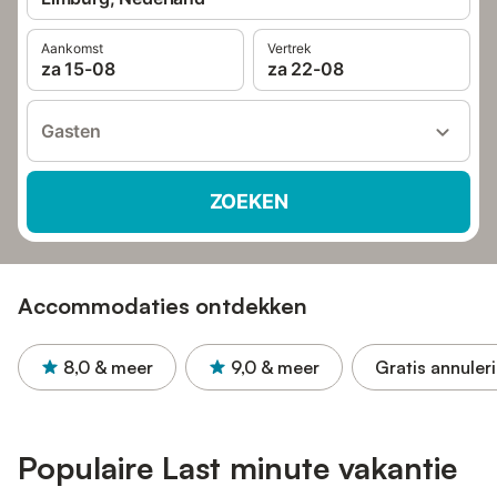
Aankomst
Vertrek
za 15-08
za 22-08
Gasten
ZOEKEN
Accommodaties ontdekken
8,0
& meer
9,0
& meer
Gratis annuler
Populaire Last minute vakantie