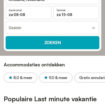
Aankomst
Vertrek
za 08-08
za 15-08
Gasten
ZOEKEN
Accommodaties ontdekken
8,0
& meer
9,0
& meer
Gratis annuler
Populaire Last minute vakantie