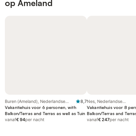
op Ameland
Buren (Ameland), Nederlandse
8,7
Nes, Nederlandse
waddeneilanden
Vakantiehuis voor 6 personen, with
waddeneilanden
Vakantiehuis voor 8 per
Balkon/Terras and Terras as well as Tuin
Balkon/Terras and Terras
vanaf
€ 94
per nacht
and Sauna
vanaf
€ 247
per nacht